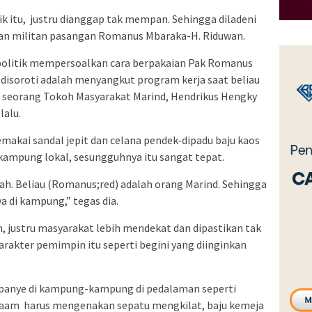
ik itu, justru dianggap tak mempan. Sehingga diladeni
san militan pasangan Romanus Mbaraka-H. Riduwan.
n politik mempersoalkan cara berpakaian Pak Romanus
u disoroti adalah menyangkut program kerja saat beliau
 seorang Tokoh Masyarakat Marind, Hendrikus Hengky
lalu.
akai sandal jepit dan celana pendek-dipadu baju kaos
ampung lokal, sesungguhnya itu sangat tepat.
ah. Beliau (Romanus;red) adalah orang Marind. Sehingga
 di kampung,” tegas dia.
 justru masyarakat lebih mendekat dan dipastikan tak
arakter pemimpin itu seperti begini yang diinginkan
anye di kampung-kampung di pedalaman seperti
aam harus mengenakan sepatu mengkilat, baju kemeja