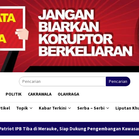
Pencarian
POLITIK
CAKRAWALA
OLAHRAGA
tikel
Topik
Kabar Terkini
Serba – Serbi
Liputan Kh
e, Siap Dukung Pengembangan Kawasan Salor Berbasis Potensi Lok