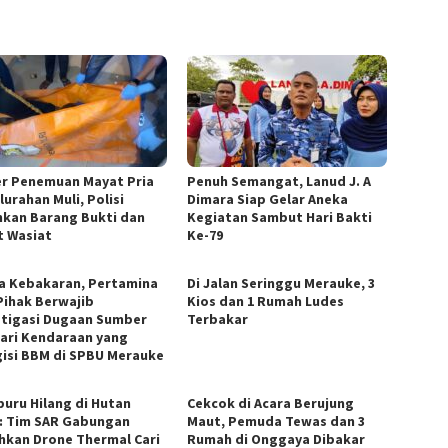
r Penemuan Mayat Pria
Penuh Semangat, Lanud J. A
lurahan Muli, Polisi
Dimara Siap Gelar Aneka
kan Barang Bukti dan
Kegiatan Sambut Hari Bakti
t Wasiat
Ke-79
a Kebakaran, Pertamina
Di Jalan Seringgu Merauke, 3
Pihak Berwajib
Kios dan 1 Rumah Ludes
stigasi Dugaan Sumber
Terbakar
dari Kendaraan yang
isi BBM di SPBU Merauke
uru Hilang di Hutan
Cekcok di Acara Berujung
: Tim SAR Gabungan
Maut, Pemuda Tewas dan 3
hkan Drone Thermal Cari
Rumah di Onggaya Dibakar