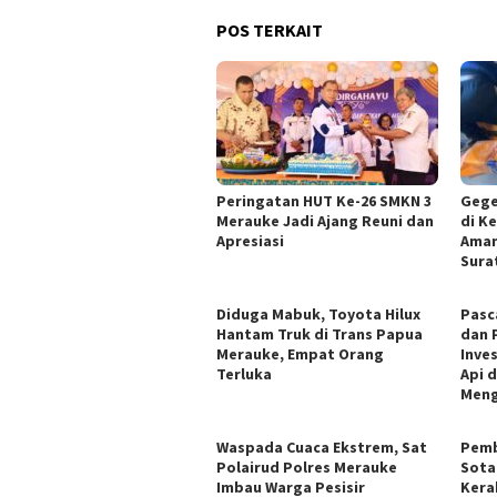
POS TERKAIT
Peringatan HUT Ke-26 SMKN 3
Gege
Merauke Jadi Ajang Reuni dan
di Ke
Apresiasi
Aman
Sura
Diduga Mabuk, Toyota Hilux
Pasc
Hantam Truk di Trans Papua
dan 
Merauke, Empat Orang
Inve
Terluka
Api 
Meng
Waspada Cuaca Ekstrem, Sat
Pemb
Polairud Polres Merauke
Sota
Imbau Warga Pesisir
Kera