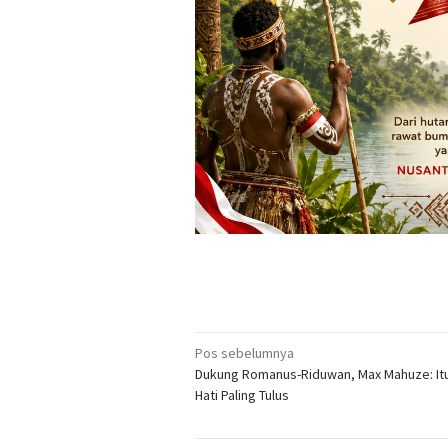
Navigasi
Pos sebelumnya
Dukung Romanus-Riduwan, Max Mahuze: Itu
pos
Hati Paling Tulus