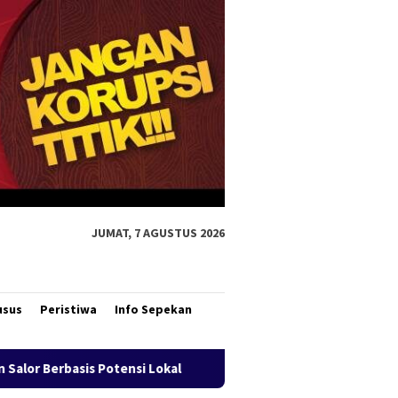
JUMAT, 7 AGUSTUS 2026
usus
Peristiwa
Info Sepekan
al
Bank Mandiri Region XII Hadirkan Livin’ Berbagi Rp1,