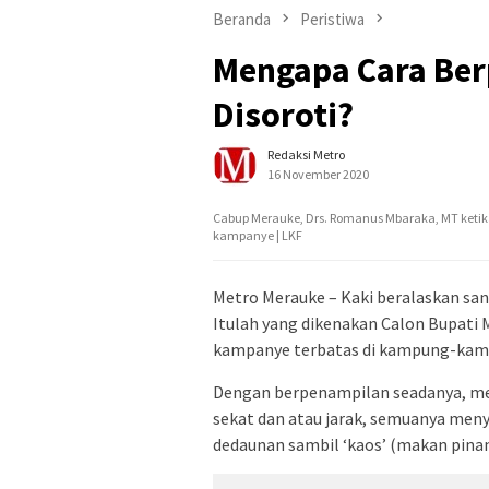
Beranda
Peristiwa
Mengapa Cara Be
Disoroti?
Redaksi Metro
16 November 2020
Cabup Merauke, Drs. Romanus Mbaraka, MT keti
kampanye | LKF
Metro Merauke – Kaki beralaskan sand
Itulah yang dikenakan Calon Bupati
kampanye terbatas di kampung-kampu
Dengan berpenampilan seadanya, men
sekat dan atau jarak, semuanya men
dedaunan sambil ‘kaos’ (makan pina