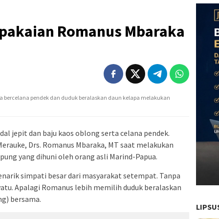
rpakaian Romanus Mbaraka
ka bercelana pendek dan duduk beralaskan daun kelapa melakukan
al jepit dan baju kaos oblong serta celana pendek.
 Merauke, Drs. Romanus Mbaraka, MT saat melakukan
ng yang dihuni oleh orang asli Marind-Papua.
arik simpati besar dari masyarakat setempat. Tanpa
yatu. Apalagi Romanus lebih memilih duduk beralaskan
ng) bersama.
LIPSU