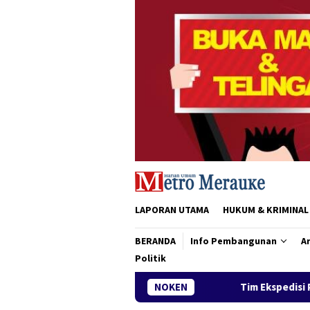
Loncat
ke
konten
LAPORAN UTAMA
HUKUM & KRIMINAL
BERANDA
Info Pembangunan
Ar
Politik
Tim Ekspedisi Patriot IPB Tiba di Merauk
NOKEN