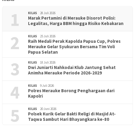
1
KILAS
28 Juli 2026
Marak Pertamini di Merauke Disorot Polisi:
Legalitas, Harga BBM hingga Risiko Kebakaran
2
KILAS
25 Juli 2026
Raih Medali Perak Kapolda Papua Cup, Polres
Merauke Gelar Syukuran Bersama Tim Voli
Papua Selatan
3
KILAS
18 Juli 2026
Dwi Juniarti Nahkodai Klub Jantung Sehat
Animha Merauke Periode 2026-2029
4
KILAS
9 Juli 2026
Polres Merauke Borong Penghargaan dari
Kapolri
5
KILAS
20 Juni 2026
Polsek Kurik Gelar Bakti Religi di Masjid At-
PENDIDIKAN
18 Juni 2026
Taqwa Sambut Hari Bhayangkara ke-80
Lepas Puluhan Peserta Didik, TK Yapis 2 Merauke Siapkan
Generasi Berkarakter dan Berakhlak