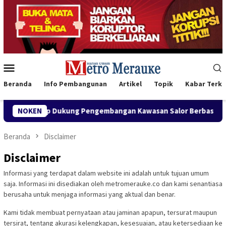
Loncat
ke
konten
Menu
Mobile
Beranda
Info Pembangunan
Artikel
Topik
Kabar Terki
e, Siap Dukung Pengembangan Kawasan Salor Berbasis Potensi Lok
NOKEN
Beranda
Disclaimer
Disclaimer
Informasi yang terdapat dalam website ini adalah untuk tujuan umum
saja. Informasi ini disediakan oleh metromerauke.co dan kami senantiasa
berusaha untuk menjaga informasi yang aktual dan benar.
Kami tidak membuat pernyataan atau jaminan apapun, tersurat maupun
tersirat, tentang akurasi kelengkapan, kesesuaian, atau ketersediaan ke