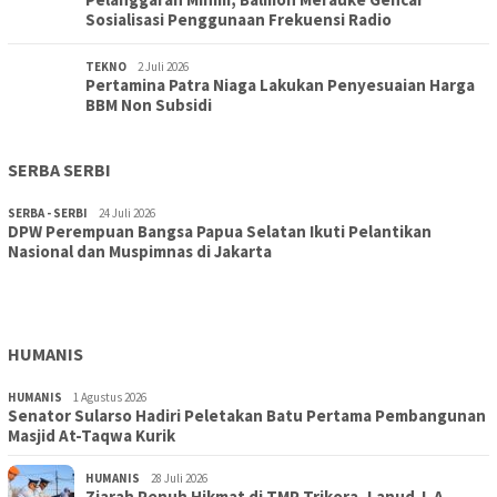
Sosialisasi Penggunaan Frekuensi Radio
TEKNO
2 Juli 2026
Pertamina Patra Niaga Lakukan Penyesuaian Harga
BBM Non Subsidi
SERBA SERBI
SERBA - SERBI
24 Juli 2026
DPW Perempuan Bangsa Papua Selatan Ikuti Pelantikan
TOPIK
30 Juli 2026
Nasional dan Muspimnas di Jakarta
Wujudkan Sekolah Adiwiyata:SD Inpres Polder Merauke
Gandeng TNI-Polri Gelar Karya Bakti dan Kampanye…
HUMANIS
HUMANIS
1 Agustus 2026
Senator Sularso Hadiri Peletakan Batu Pertama Pembangunan
Masjid At-Taqwa Kurik
HUMANIS
28 Juli 2026
Ziarah Penuh Hikmat di TMP Trikora, Lanud J. A