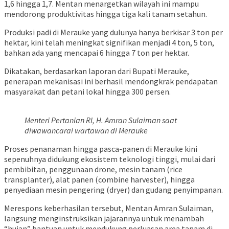
1,6 hingga 1,7. Mentan menargetkan wilayah ini mampu
mendorong produktivitas hingga tiga kali tanam setahun.
Produksi padi di Merauke yang dulunya hanya berkisar 3 ton per
hektar, kini telah meningkat signifikan menjadi 4 ton, 5 ton,
bahkan ada yang mencapai 6 hingga 7 ton per hektar.
Dikatakan, berdasarkan laporan dari Bupati Merauke,
penerapan mekanisasi ini berhasil mendongkrak pendapatan
masyarakat dan petani lokal hingga 300 persen.
Menteri Pertanian RI, H. Amran Sulaiman saat
diwawancarai wartawan di Merauke
Proses penanaman hingga pasca-panen di Merauke kini
sepenuhnya didukung ekosistem teknologi tinggi, mulai dari
pembibitan, penggunaan drone, mesin tanam (rice
transplanter), alat panen (combine harvester), hingga
penyediaan mesin pengering (dryer) dan gudang penyimpanan.
​Merespons keberhasilan tersebut, Mentan Amran Sulaiman,
langsung menginstruksikan jajarannya untuk menambah
“hujan” bantuan untuk mendukung perluasan area tanam di