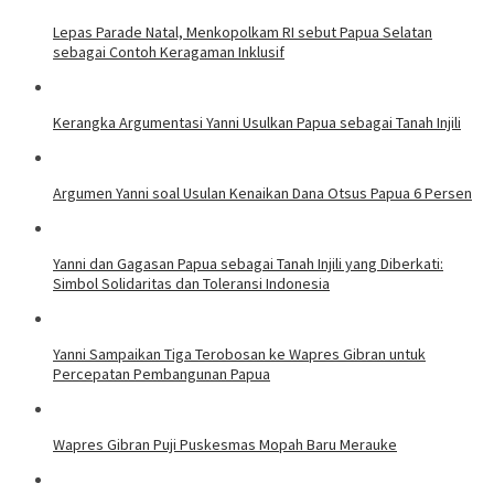
​Lepas Parade Natal, Menkopolkam RI sebut Papua Selatan
sebagai Contoh Keragaman Inklusif
Kerangka Argumentasi Yanni Usulkan Papua sebagai Tanah Injili
Argumen Yanni soal Usulan Kenaikan Dana Otsus Papua 6 Persen
Yanni dan Gagasan Papua sebagai Tanah Injili yang Diberkati:
Simbol Solidaritas dan Toleransi Indonesia
Yanni Sampaikan Tiga Terobosan ke Wapres Gibran untuk
Percepatan Pembangunan Papua
Wapres Gibran Puji Puskesmas Mopah Baru Merauke