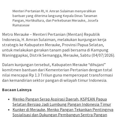
Menteri Pertanian RI, H. Amran Sulaiman menyerahkan
bantuan yang diterima langsung Kepala Dinas Tanaman
Pangan, Hortikultura, dan Perkebunan Merauke, Josefa
Rumaseuw
Metro Merauke – Menteri Pertanian (Mentan) Republik
Indonesia, H. Amran Sulaiman, melakukan kunjungan kerja
strategis ke Kabupaten Merauke, Provinsi Papua Selatan,
untuk melakukan gerakan tanam padi bersama di Kampung
Waninggapkai, Distrik Semangga, Merauke, Sabtu (04/07/2026).
Dalam kunjungan tersebut, Kabupaten Merauke “dihujani”
komitmen bantuan dari Kementerian Pertanian dengan total
nilai mencapai Rp 1.3 Triliun guna mempercepat transformasi
dan kemandirian sektor pangan di wilayah timur Indonesia.
Bacaan Lainnya
Menko Pangan Serap Aspirasi Daerah, KSPEAN Papua
Selatan Bersiap Jadi Lumbung Pangan Indonesia Timur
Kunker di Merauke, Menko Pangan Tekankan Pentingnya
Sosialisasi dan Dukungan Pembangun Sentra Pangan