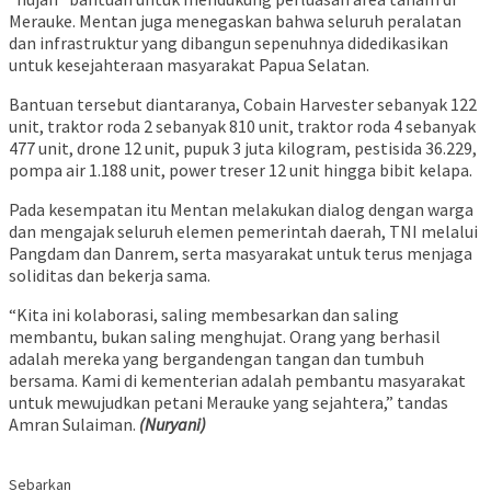
Merauke. Mentan juga menegaskan bahwa seluruh peralatan
dan infrastruktur yang dibangun sepenuhnya didedikasikan
untuk kesejahteraan masyarakat Papua Selatan.
Bantuan tersebut diantaranya, Cobain Harvester sebanyak 122
unit, traktor roda 2 sebanyak 810 unit, traktor roda 4 sebanyak
477 unit, drone 12 unit, pupuk 3 juta kilogram, pestisida 36.229,
pompa air 1.188 unit, power treser 12 unit hingga bibit kelapa.
​Pada kesempatan itu Mentan melakukan dialog dengan warga
dan mengajak seluruh elemen pemerintah daerah, TNI melalui
Pangdam dan Danrem, serta masyarakat untuk terus menjaga
soliditas dan bekerja sama.
“Kita ini kolaborasi, saling membesarkan dan saling
membantu, bukan saling menghujat. Orang yang berhasil
adalah mereka yang bergandengan tangan dan tumbuh
bersama. Kami di kementerian adalah pembantu masyarakat
untuk mewujudkan petani Merauke yang sejahtera,” tandas
Amran Sulaiman.
(Nuryani)
Sebarkan