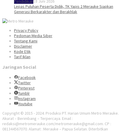
Pendidikan
18 Juni 2026
Lepas Puluhan Peserta Didik, TK Yapis 2 Merauke Siapkan
Generasi Berkarakter dan Berakhlak
Privacy Policy
Pedoman Media Siber
Tentang Kami
Disclaimer
Kode Etik
Tarif Iklan
Jaringan Social
Facebook
Twitter
Pinterest
Tumblr
Instagram
Youtube
Copyright © 2015 - 2024. Produksi PT. Harian Umum Metro Merauke.
Akurat – Berimbang – Terpercaya. Email :
redaksi@metromerauke.com/metromerauke@gmail.com. CP :
081344567070. Alamat : Merauke – Papua Selatan. Diterbitkan