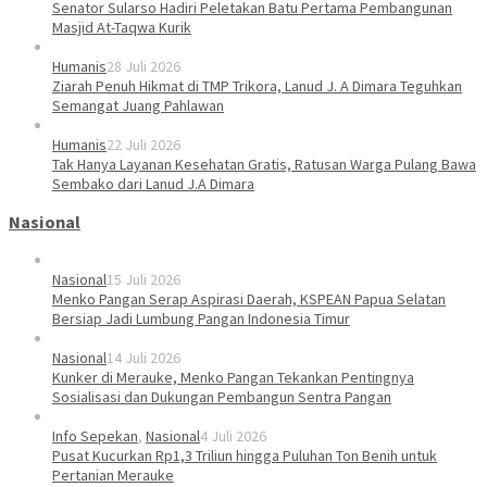
Senator Sularso Hadiri Peletakan Batu Pertama Pembangunan
Masjid At-Taqwa Kurik
Humanis
28 Juli 2026
Ziarah Penuh Hikmat di TMP Trikora, Lanud J. A Dimara Teguhkan
Semangat Juang Pahlawan
Humanis
22 Juli 2026
Tak Hanya Layanan Kesehatan Gratis, Ratusan Warga Pulang Bawa
Sembako dari Lanud J.A Dimara
Nasional
Nasional
15 Juli 2026
Menko Pangan Serap Aspirasi Daerah, KSPEAN Papua Selatan
Bersiap Jadi Lumbung Pangan Indonesia Timur
Nasional
14 Juli 2026
Kunker di Merauke, Menko Pangan Tekankan Pentingnya
Sosialisasi dan Dukungan Pembangun Sentra Pangan
Info Sepekan
,
Nasional
4 Juli 2026
Pusat Kucurkan Rp1,3 Triliun hingga Puluhan Ton Benih untuk
Pertanian Merauke