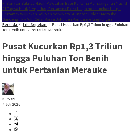
RI
Senator Sularso Hadiri Peletakan Batu Pertama Pembangunan Masjid
At-Taqwa Kurik
1 Agustus, Pertamina Patra Niaga menurunkan Harga
Pertamax
Wujudkan Sekolah Adiwiyata:SD Inpres Polder Merauke
Gandeng TNI-Polri Gelar Karya Bakti dan Kampanye Lingkungan
Beranda
Info Sepekan
Pusat Kucurkan Rp1,3 Triliun hingga Puluhan
Ton Benih untuk Pertanian Merauke
Pusat Kucurkan Rp1,3 Triliun
hingga Puluhan Ton Benih
untuk Pertanian Merauke
Nuryani
4 Juli 2026