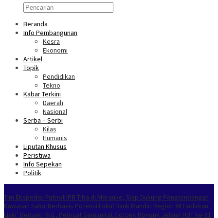
Beranda
Info Pembangunan
Kesra
Ekonomi
Artikel
Topik
Pendidikan
Tekno
Kabar Terkini
Daerah
Nasional
Serba – Serbi
Kilas
Humanis
Liputan Khusus
Peristiwa
Info Sepekan
Politik
NOKEN
Tim Ekspedisi Patriot IPB Tiba di Merauke, Siap Dukung Pengembangan
Kawasan Salor Berbasis Potensi Lokal
Bank Mandiri Region XII Hadirkan
Livin’ Berbagi Rp1, Perkuat Semangat Gotong Royong Jelang HUT ke-81