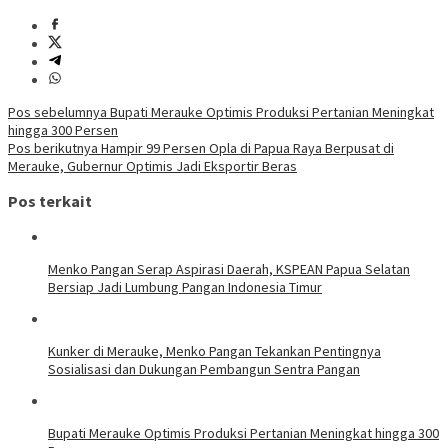
Navigasi
Pos sebelumnya
Bupati Merauke Optimis Produksi Pertanian Meningkat
hingga 300 Persen
pos
Pos berikutnya
Hampir 99 Persen Opla di Papua Raya Berpusat di
Merauke, Gubernur Optimis Jadi Eksportir Beras
Pos terkait
Menko Pangan Serap Aspirasi Daerah, KSPEAN Papua Selatan
Bersiap Jadi Lumbung Pangan Indonesia Timur
Kunker di Merauke, Menko Pangan Tekankan Pentingnya
Sosialisasi dan Dukungan Pembangun Sentra Pangan
Bupati Merauke Optimis Produksi Pertanian Meningkat hingga 300