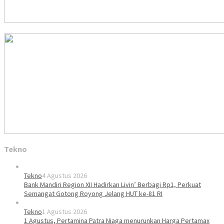
Tekno
Tekno
4 Agustus 2026
Bank Mandiri Region XII Hadirkan Livin’ Berbagi Rp1, Perkuat
Semangat Gotong Royong Jelang HUT ke-81 RI
Tekno
1 Agustus 2026
1 Agustus, Pertamina Patra Niaga menurunkan Harga Pertamax