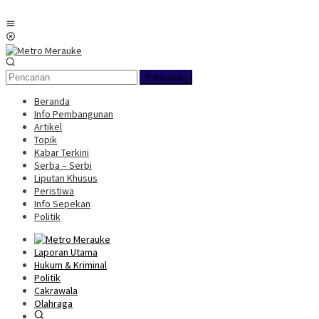
Loncat
ke
Menu
konten
Mobile
Pencarian
Beranda
Info Pembangunan
Artikel
Topik
Kabar Terkini
Serba – Serbi
Liputan Khusus
Peristiwa
Info Sepekan
Politik
Laporan Utama
Hukum & Kriminal
Politik
Cakrawala
Olahraga