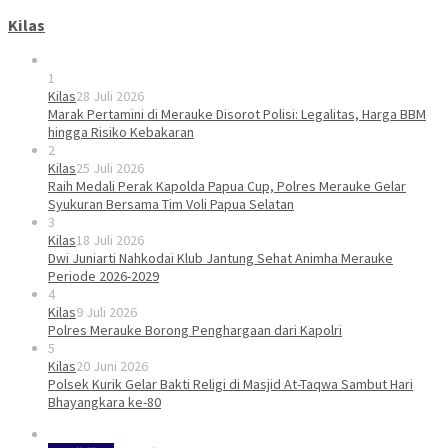
Kilas
1
Kilas
28 Juli 2026
Marak Pertamini di Merauke Disorot Polisi: Legalitas, Harga BBM
hingga Risiko Kebakaran
2
Kilas
25 Juli 2026
Raih Medali Perak Kapolda Papua Cup, Polres Merauke Gelar
Syukuran Bersama Tim Voli Papua Selatan
3
Kilas
18 Juli 2026
Dwi Juniarti Nahkodai Klub Jantung Sehat Animha Merauke
Periode 2026-2029
4
Kilas
9 Juli 2026
Polres Merauke Borong Penghargaan dari Kapolri
5
Kilas
20 Juni 2026
Polsek Kurik Gelar Bakti Religi di Masjid At-Taqwa Sambut Hari
Bhayangkara ke-80