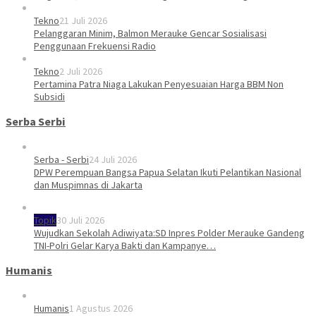
Tekno
21 Juli 2026
Pelanggaran Minim, Balmon Merauke Gencar Sosialisasi
Penggunaan Frekuensi Radio
Tekno
2 Juli 2026
Pertamina Patra Niaga Lakukan Penyesuaian Harga BBM Non
Subsidi
Serba Serbi
Serba - Serbi
24 Juli 2026
DPW Perempuan Bangsa Papua Selatan Ikuti Pelantikan Nasional
dan Muspimnas di Jakarta
Topik
30 Juli 2026
Wujudkan Sekolah Adiwiyata:SD Inpres Polder Merauke Gandeng
TNI-Polri Gelar Karya Bakti dan Kampanye…
Humanis
Humanis
1 Agustus 2026