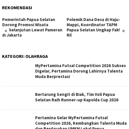
REKOMENDASI
Pemerintah Papua Selatan
Polemik Dana Desa di Haju-
Dorong Promosi Wisata
Mappi, Koordinator TAPM
«
»
Berkelanjutan Lewat Pameran
Papua Selatan Ungkap Fakta
di Jakarta
Ril
KATEGORI:
OLAHRAGA
MyPertamina Futsal Competition 2026 Sukses
Digelar, Pertamina Dorong Lahirnya Talenta
Muda Berprestasi
​Bertarung Sengit di Biak, Tim Voli Papua
Selatan Raih Runner-up Kapolda Cup 2026
Pertamina Gelar MyPertamina Futsal
Competition 2026, Kembangkan Talenta Muda
dan Berdayakan UMKM Lokal Papua