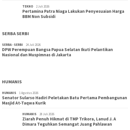
TEKNO
2 Juli 2026
Pertamina Patra Niaga Lakukan Penyesuaian Harga
BBM Non Subsidi
SERBA SERBI
SERBA - SERBI
24 Juli 2026
DPW Perempuan Bangsa Papua Selatan Ikuti Pelantikan
TOPIK
30 Juli 2026
Nasional dan Muspimnas di Jakarta
Wujudkan Sekolah Adiwiyata:SD Inpres Polder Merauke
Gandeng TNI-Polri Gelar Karya Bakti dan Kampanye…
HUMANIS
HUMANIS
1 Agustus 2026
Senator Sularso Hadiri Peletakan Batu Pertama Pembangunan
Masjid At-Taqwa Kurik
HUMANIS
28 Juli 2026
Ziarah Penuh Hikmat di TMP Trikora, Lanud J. A
Dimara Teguhkan Semangat Juang Pahlawan