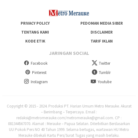
PRIVACY POLICY
PEDOMAN MEDIA SIBER
TENTANG KAMI
DISCLAIMER
KODE ETIK
TARIF IKLAN
JARINGAN SOCIAL
Facebook
Twitter
Pinterest
Tumblr
Instagram
Youtube
Copyright © 2015 - 2024. Produksi PT. Harian Umum Metro Merauke. Akurat
– Berimbang – Terpercaya. Email :
redaksi@metromerauke.com/metromerauke@gmail.com. CP :
081344567070. Alamat : Merauke – Papua Selatan. Diterbitkan Berdasarkan
UU Pokok Pers NO 40 Tahun 1999. Selama bertugas, wartawan HU Metro
Merauke dibekali Kartu Pers/Surat Tugas yang masih berlaku.