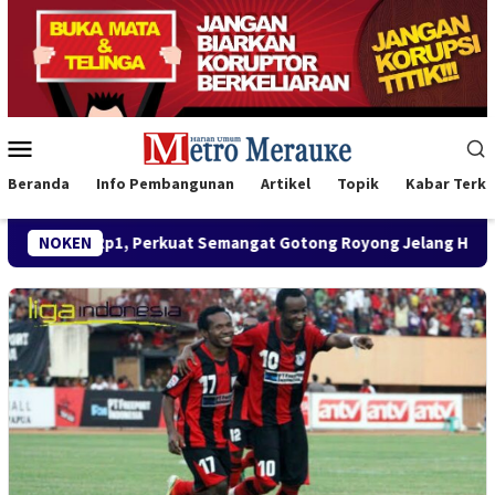
Loncat
ke
konten
Menu
Mobile
Beranda
Info Pembangunan
Artikel
Topik
Kabar Terki
1, Perkuat Semangat Gotong Royong Jelang HUT ke-81 RI
NOKEN
S