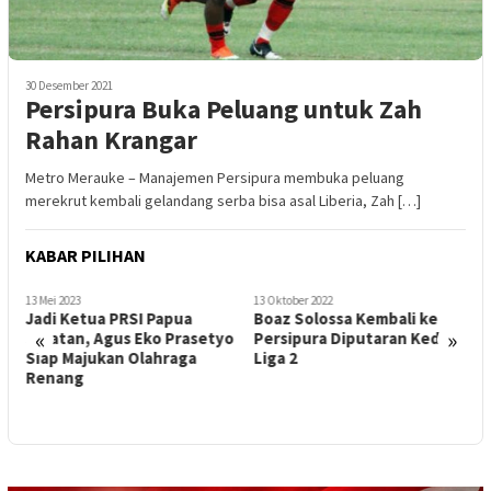
30 Desember 2021
Persipura Buka Peluang untuk Zah
Rahan Krangar
Metro Merauke – Manajemen Persipura membuka peluang
merekrut kembali gelandang serba bisa asal Liberia, Zah […]
KABAR PILIHAN
13 Mei 2023
13 Oktober 2022
7
Jadi Ketua PRSI Papua
Boaz Solossa Kembali ke
A
«
»
Selatan, Agus Eko Prasetyo
Persipura Diputaran Kedua
N
Siap Majukan Olahraga
Liga 2
S
Renang