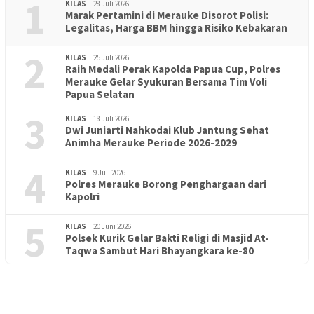
1
KILAS
28 Juli 2026
Marak Pertamini di Merauke Disorot Polisi:
Legalitas, Harga BBM hingga Risiko Kebakaran
2
KILAS
25 Juli 2026
Raih Medali Perak Kapolda Papua Cup, Polres
Merauke Gelar Syukuran Bersama Tim Voli
Papua Selatan
3
KILAS
18 Juli 2026
Dwi Juniarti Nahkodai Klub Jantung Sehat
Animha Merauke Periode 2026-2029
4
KILAS
9 Juli 2026
Polres Merauke Borong Penghargaan dari
Kapolri
5
KILAS
20 Juni 2026
Polsek Kurik Gelar Bakti Religi di Masjid At-
PENDIDIKAN
18 Juni 2026
Taqwa Sambut Hari Bhayangkara ke-80
Lepas Puluhan Peserta Didik, TK Yapis 2 Merauke Siapkan
Generasi Berkarakter dan Berakhlak