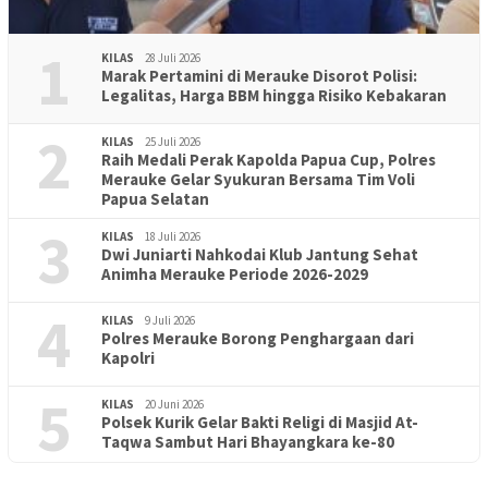
1
KILAS
28 Juli 2026
Marak Pertamini di Merauke Disorot Polisi:
Legalitas, Harga BBM hingga Risiko Kebakaran
2
KILAS
25 Juli 2026
Raih Medali Perak Kapolda Papua Cup, Polres
Merauke Gelar Syukuran Bersama Tim Voli
Papua Selatan
3
KILAS
18 Juli 2026
Dwi Juniarti Nahkodai Klub Jantung Sehat
Animha Merauke Periode 2026-2029
4
KILAS
9 Juli 2026
Polres Merauke Borong Penghargaan dari
Kapolri
5
KILAS
20 Juni 2026
Polsek Kurik Gelar Bakti Religi di Masjid At-
Taqwa Sambut Hari Bhayangkara ke-80