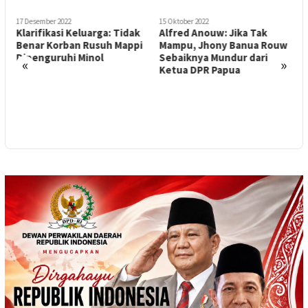
17 Desember 2022
15 Oktober 2022
7
r
Klarifikasi Keluarga: Tidak
Alfred Anouw: Jika Tak
Benar Korban Rusuh Mappi
Mampu, Jhony Banua Rouw
T
Dipenguruhi Minol
Sebaiknya Mundur dari
F
«
»
Ketua DPR Papua