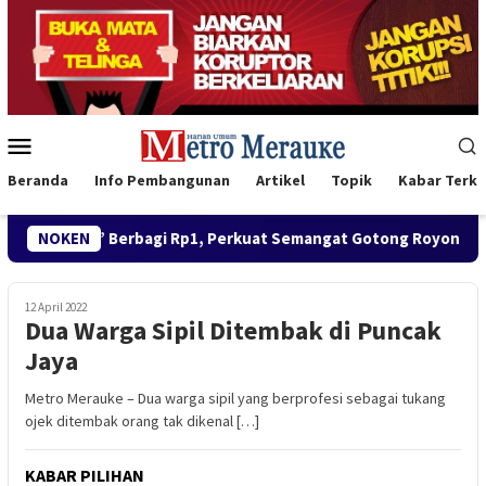
Loncat
ke
konten
Menu
Mobile
Beranda
Info Pembangunan
Artikel
Topik
Kabar Terki
rbagi Rp1, Perkuat Semangat Gotong Royong Jelang HUT ke-81 RI
NOKEN
12 April 2022
Dua Warga Sipil Ditembak di Puncak
Jaya
Metro Merauke – Dua warga sipil yang berprofesi sebagai tukang
ojek ditembak orang tak dikenal […]
KABAR PILIHAN