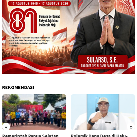
REKOMENDASI
«
»
Pemerintah Papua Selatan
Polemik Dana Desa di Haju-