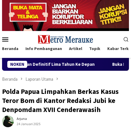
Loncat
ke
konten
Menu
Mobile
Beranda
Info Pembangunan
Artikel
Topik
Kabar Terki
finitif Lima Tahun Ke Depan
NOKEN
Buka Konferwil I PWNU Papu
Beranda
Laporan Utama
Polda Papua Limpahkan Berkas Kasus
Teror Bom di Kantor Redaksi Jubi ke
Denpomdam XVII Cenderawasih
Arjuna
24 Januari 2025