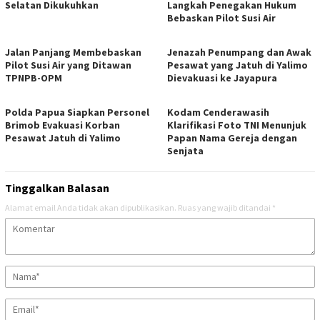
Selatan Dikukuhkan
Langkah Penegakan Hukum
Bebaskan Pilot Susi Air
Jalan Panjang Membebaskan
Jenazah Penumpang dan Awak
Pilot Susi Air yang Ditawan
Pesawat yang Jatuh di Yalimo
TPNPB-OPM
Dievakuasi ke Jayapura
Polda Papua Siapkan Personel
Kodam Cenderawasih
Brimob Evakuasi Korban
Klarifikasi Foto TNI Menunjuk
Pesawat Jatuh di Yalimo
Papan Nama Gereja dengan
Senjata
Tinggalkan Balasan
Alamat email Anda tidak akan dipublikasikan.
Ruas yang wajib ditandai
*