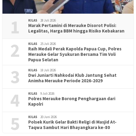
1
KILAS
28 Juli 2026
Marak Pertamini di Merauke Disorot Polisi:
Legalitas, Harga BBM hingga Risiko Kebakaran
2
KILAS
25 Juli 2026
Raih Medali Perak Kapolda Papua Cup, Polres
Merauke Gelar Syukuran Bersama Tim Voli
Papua Selatan
3
KILAS
18 Juli 2026
Dwi Juniarti Nahkodai Klub Jantung Sehat
Animha Merauke Periode 2026-2029
4
KILAS
9 Juli 2026
Polres Merauke Borong Penghargaan dari
Kapolri
5
KILAS
20 Juni 2026
Polsek Kurik Gelar Bakti Religi di Masjid At-
Taqwa Sambut Hari Bhayangkara ke-80