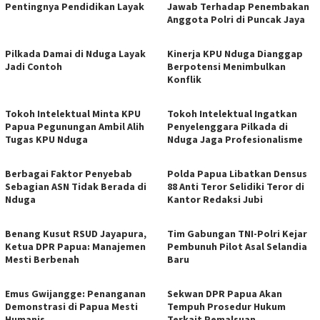
Pentingnya Pendidikan Layak
Jawab Terhadap Penembakan
Anggota Polri di Puncak Jaya
Pilkada Damai di Nduga Layak
Kinerja KPU Nduga Dianggap
Jadi Contoh
Berpotensi Menimbulkan
Konflik
Tokoh Intelektual Minta KPU
Tokoh Intelektual Ingatkan
Papua Pegunungan Ambil Alih
Penyelenggara Pilkada di
Tugas KPU Nduga
Nduga Jaga Profesionalisme
Berbagai Faktor Penyebab
Polda Papua Libatkan Densus
Sebagian ASN Tidak Berada di
88 Anti Teror Selidiki Teror di
Nduga
Kantor Redaksi Jubi
Benang Kusut RSUD Jayapura,
Tim Gabungan TNI-Polri Kejar
Ketua DPR Papua: Manajemen
Pembunuh Pilot Asal Selandia
Mesti Berbenah
Baru
Emus Gwijangge: Penanganan
Sekwan DPR Papua Akan
Demonstrasi di Papua Mesti
Tempuh Prosedur Hukum
Humanis
Terkait Pemalsuan