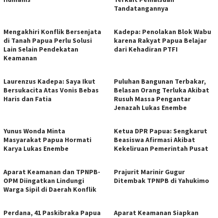
Tandatangannya
Mengakhiri Konflik Bersenjata
Kadepa: Penolakan Blok Wabu
di Tanah Papua Perlu Solusi
karena Rakyat Papua Belajar
Lain Selain Pendekatan
dari Kehadiran PTFI
Keamanan
Laurenzus Kadepa: Saya Ikut
Puluhan Bangunan Terbakar,
Bersukacita Atas Vonis Bebas
Belasan Orang Terluka Akibat
Haris dan Fatia
Rusuh Massa Pengantar
Jenazah Lukas Enembe
Yunus Wonda Minta
Ketua DPR Papua: Sengkarut
Masyarakat Papua Hormati
Beasiswa Afirmasi Akibat
Karya Lukas Enembe
Kekeliruan Pemerintah Pusat
Aparat Keamanan dan TPNPB-
Prajurit Marinir Gugur
OPM Diingatkan Lindungi
Ditembak TPNPB di Yahukimo
Warga Sipil di Daerah Konflik
Perdana, 41 Paskibraka Papua
Aparat Keamanan Siapkan