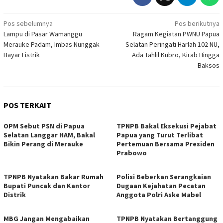
Navigasi
Pos sebelumnya
Pos berikutnya
Lampu di Pasar Wamanggu
Ragam Kegiatan PWNU Papua
pos
Merauke Padam, Imbas Nunggak
Selatan Peringati Harlah 102 NU,
Bayar Listrik
Ada Tahlil Kubro, Kirab Hingga
Baksos
POS TERKAIT
OPM Sebut PSN di Papua
TPNPB Bakal Eksekusi Pejabat
Selatan Langgar HAM, Bakal
Papua yang Turut Terlibat
Bikin Perang di Merauke
Pertemuan Bersama Presiden
Prabowo
TPNPB Nyatakan Bakar Rumah
Polisi Beberkan Serangkaian
Bupati Puncak dan Kantor
Dugaan Kejahatan Pecatan
Distrik
Anggota Polri Aske Mabel
MBG Jangan Mengabaikan
TPNPB Nyatakan Bertanggung