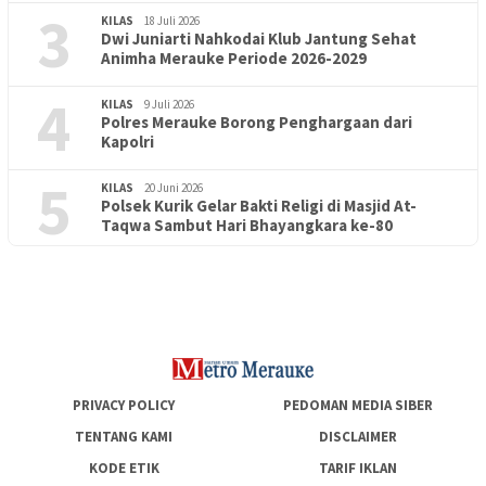
3
KILAS
18 Juli 2026
Dwi Juniarti Nahkodai Klub Jantung Sehat
Animha Merauke Periode 2026-2029
4
KILAS
9 Juli 2026
Polres Merauke Borong Penghargaan dari
Kapolri
5
KILAS
20 Juni 2026
Polsek Kurik Gelar Bakti Religi di Masjid At-
PENDIDIKAN
18 Juni 2026
Taqwa Sambut Hari Bhayangkara ke-80
Lepas Puluhan Peserta Didik, TK Yapis 2 Merauke Siapkan
Generasi Berkarakter dan Berakhlak
PRIVACY POLICY
PEDOMAN MEDIA SIBER
TENTANG KAMI
DISCLAIMER
KODE ETIK
TARIF IKLAN