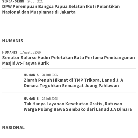
SERBA - SERBI
24 Juli 2026
DPW Perempuan Bangsa Papua Selatan Ikuti Pelantikan
TOPIK
30 Juli 2026
Nasional dan Muspimnas di Jakarta
Wujudkan Sekolah Adiwiyata:SD Inpres Polder Merauke
Gandeng TNI-Polri Gelar Karya Bakti dan Kampanye…
HUMANIS
HUMANIS
1 Agustus 2026
Senator Sularso Hadiri Peletakan Batu Pertama Pembangunan
Masjid At-Taqwa Kurik
HUMANIS
28 Juli 2026
Ziarah Penuh Hikmat di TMP Trikora, Lanud J. A
Dimara Teguhkan Semangat Juang Pahlawan
HUMANIS
22 Juli 2026
Tak Hanya Layanan Kesehatan Gratis, Ratusan
Warga Pulang Bawa Sembako dari Lanud J.A Dimara
NASIONAL