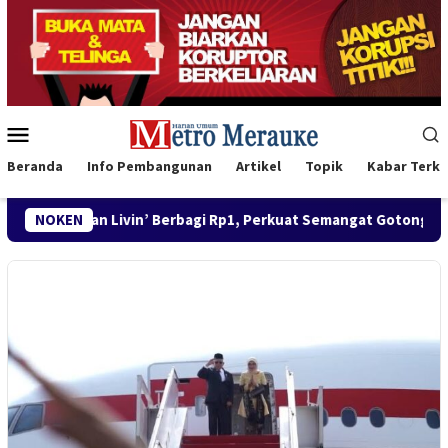
Loncat
ke
konten
Menu
Mobile
Beranda
Info Pembangunan
Artikel
Topik
Kabar Terki
adirkan Livin’ Berbagi Rp1, Perkuat Semangat Gotong Royong Jel
NOKEN