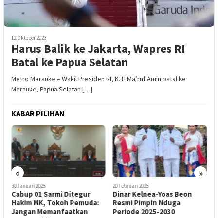
12 Oktober 2023
Harus Balik ke Jakarta, Wapres RI
Batal ke Papua Selatan
Metro Merauke – Wakil Presiden RI, K. H Ma’ruf Amin batal ke
Merauke, Papua Selatan […]
KABAR PILIHAN
«
»
30 Januari 2025
20 Februari 2025
1
Cabup 01 Sarmi Ditegur
Dinar Kelnea-Yoas Beon
K
Hakim MK, Tokoh Pemuda:
Resmi Pimpin Nduga
P
Jangan Memanfaatkan
Periode 2025-2030