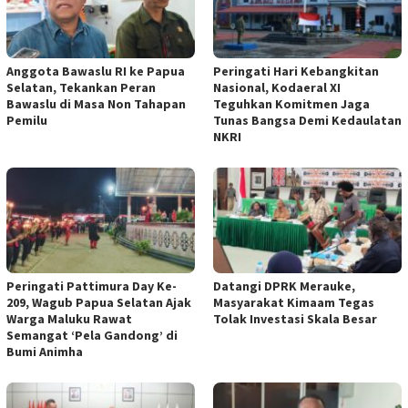
Anggota Bawaslu RI ke Papua
Peringati Hari Kebangkitan
Selatan, Tekankan Peran
Nasional, Kodaeral XI
Bawaslu di Masa Non Tahapan
Teguhkan Komitmen Jaga
Pemilu
Tunas Bangsa Demi Kedaulatan
NKRI
Peringati Pattimura Day Ke-
Datangi DPRK Merauke,
209, Wagub Papua Selatan Ajak
Masyarakat Kimaam Tegas
Warga Maluku Rawat
Tolak Investasi Skala Besar
Semangat ‘Pela Gandong’ di
Bumi Animha