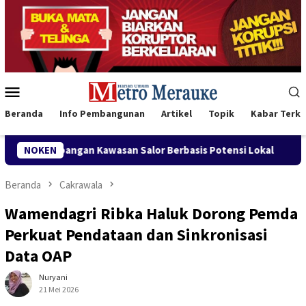
Loncat
ke
konten
Menu
Mobile
Beranda
Info Pembangunan
Artikel
Topik
Kabar Terki
Salor Berbasis Potensi Lokal
NOKEN
Bank Mandiri Region XII Ha
Beranda
Cakrawala
Wamendagri Ribka Haluk Dorong Pemda
Perkuat Pendataan dan Sinkronisasi
Data OAP
Nuryani
21 Mei 2026