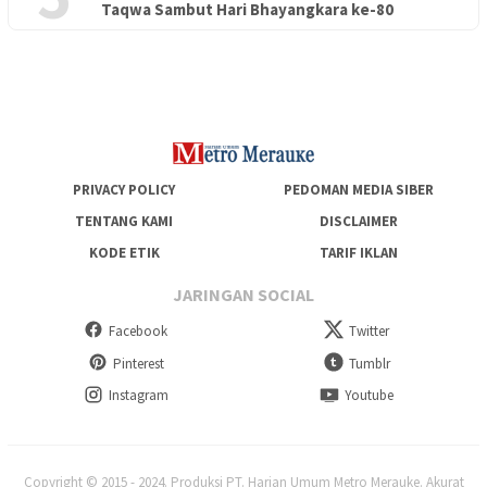
PENDIDIKAN
18 Juni 2026
Taqwa Sambut Hari Bhayangkara ke-80
Lepas Puluhan Peserta Didik, TK Yapis 2 Merauke Siapkan
Generasi Berkarakter dan Berakhlak
PRIVACY POLICY
PEDOMAN MEDIA SIBER
TENTANG KAMI
DISCLAIMER
KODE ETIK
TARIF IKLAN
JARINGAN SOCIAL
Facebook
Twitter
Pinterest
Tumblr
Instagram
Youtube
Copyright © 2015 - 2024. Produksi PT. Harian Umum Metro Merauke. Akurat