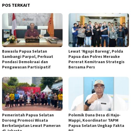
POS TERKAIT
Bawaslu Papua Selatan
Lewat ‘Ngopi Bareng’, Polda
Sambangi Parpol, Perkuat
Papua dan Polres Merauke
Pondasi Demokraai dan
Pererat Kemitraan Strategis
Pengawasan Partisipatif
Bersama Pers
Pemerintah Papua Selatan
Polemik Dana Desa di Haju-
Dorong Promosi Wisata
Mappi, Koordinator TAPM
Berkelanjutan Lewat Pameran
Papua Selatan Ungkap Fakta
di Jakarta
Ril