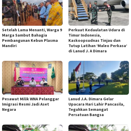
Setelah Lama Menanti, Warga 9
Perkuat Kedaulatan Udara di
Marga Sambut Bahagia
Timur Indonesia,
Pembangunan Kebun Plasma
Kaskoopsudnas Tinjau dan
Mandiri
Tutup Latihan ‘Maleo Perkasa’
di Lanud J. A Dimara
Pesawat Milik WNA Pelanggar
Lanud J.A. Dimara Gelar
Imigrasi Resmi Jadi Aset
Upacara Hari Lahir Pancasila,
Negara
Teguhkan Semangat
Persatuan Bangsa