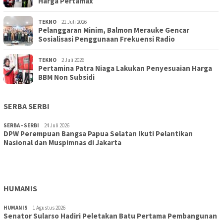
Harga Pertamax
TEKNO
21 Juli 2026
Pelanggaran Minim, Balmon Merauke Gencar
Sosialisasi Penggunaan Frekuensi Radio
TEKNO
2 Juli 2026
Pertamina Patra Niaga Lakukan Penyesuaian Harga
BBM Non Subsidi
SERBA SERBI
SERBA - SERBI
24 Juli 2026
DPW Perempuan Bangsa Papua Selatan Ikuti Pelantikan
TOPIK
30 Juli 2026
Nasional dan Muspimnas di Jakarta
Wujudkan Sekolah Adiwiyata:SD Inpres Polder Merauke
Gandeng TNI-Polri Gelar Karya Bakti dan Kampanye…
HUMANIS
HUMANIS
1 Agustus 2026
Senator Sularso Hadiri Peletakan Batu Pertama Pembangunan