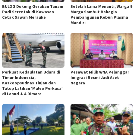
BULOG Dukung Gerakan Tanam
Setelah Lama Menanti, Warga 9
Padi Serentak di Kawasan
Marga Sambut Bahagia
Cetak Sawah Merauke
Pembangunan Kebun Plasma
Mandiri
Perkuat Kedaulatan Udara di
Pesawat Milik WNA Pelanggar
Timur Indonesia,
Imigrasi Resmi Jadi Aset
Kaskoopsudnas Tinjau dan
Negara
Tutup Latihan ‘Maleo Perkasa’
di Lanud J. A Dimara