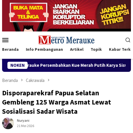
Loncat
ke
konten
Menu
Mobile
Beranda
Info Pembangunan
Artikel
Topik
Kabar Terki
bahkan Kue Merah Putih Karya Siswa untuk Wabup Fauzun Nihay
NOKEN
Beranda
Cakrawala
Disporaparekraf Papua Selatan
Gembleng 125 Warga Asmat Lewat
Sosialisasi Sadar Wisata
Nuryani
21 Mei 2026