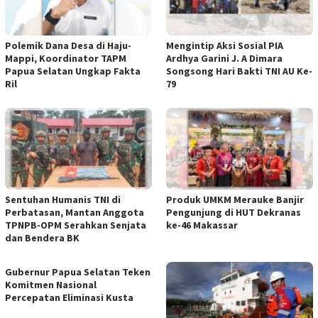
Polemik Dana Desa di Haju-
Mengintip Aksi Sosial PIA
Mappi, Koordinator TAPM
Ardhya Garini J. A Dimara
Papua Selatan Ungkap Fakta
Songsong Hari Bakti TNI AU Ke-
Ril
79
Sentuhan Humanis TNI di
Produk UMKM Merauke Banjir
Perbatasan, Mantan Anggota
Pengunjung di HUT Dekranas
TPNPB-OPM Serahkan Senjata
ke-46 Makassar
dan Bendera BK
Gubernur Papua Selatan Teken
Komitmen Nasional
Percepatan Eliminasi Kusta