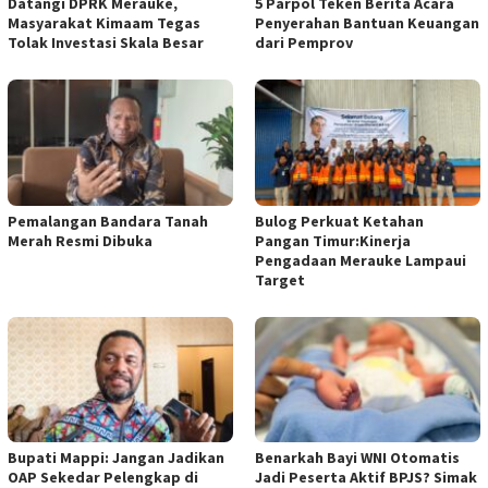
Datangi DPRK Merauke,
5 Parpol Teken Berita Acara
Masyarakat Kimaam Tegas
Penyerahan Bantuan Keuangan
Tolak Investasi Skala Besar
dari Pemprov
Pemalangan Bandara Tanah
Bulog Perkuat Ketahan
Merah Resmi Dibuka
Pangan Timur:Kinerja
Pengadaan Merauke Lampaui
Target
Bupati Mappi: Jangan Jadikan
Benarkah Bayi WNI Otomatis
OAP Sekedar Pelengkap di
Jadi Peserta Aktif BPJS? Simak