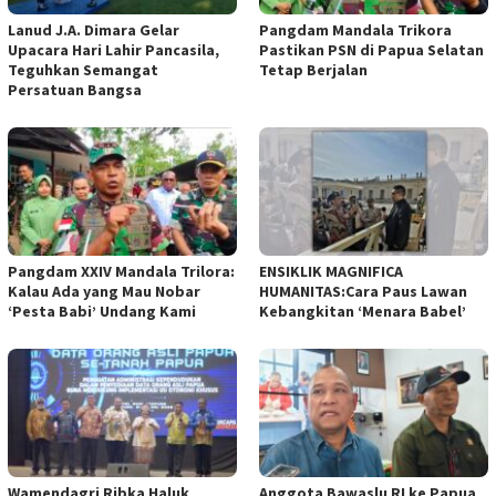
Lanud J.A. Dimara Gelar
Pangdam Mandala Trikora
Upacara Hari Lahir Pancasila,
Pastikan PSN di Papua Selatan
Teguhkan Semangat
Tetap Berjalan
Persatuan Bangsa
​Pangdam XXIV Mandala Trilora:
ENSIKLIK MAGNIFICA
Kalau Ada yang Mau Nobar
HUMANITAS:Cara Paus Lawan
‘Pesta Babi’ Undang Kami
Kebangkitan ‘Menara Babel’
Wamendagri Ribka Haluk
Anggota Bawaslu RI ke Papua