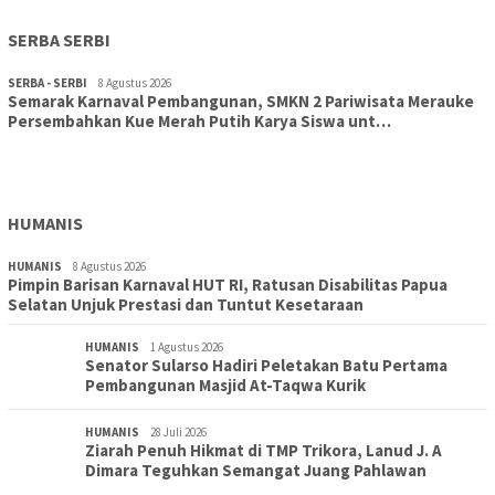
SERBA SERBI
SERBA - SERBI
8 Agustus 2026
Semarak Karnaval Pembangunan, SMKN 2 Pariwisata Merauke
Persembahkan Kue Merah Putih Karya Siswa unt…
TOPIK
8 Agustus 2026
Aksi Cepat DLH Merauke Atasi Sampah Karnaval
HUMANIS
HUMANIS
8 Agustus 2026
Pimpin Barisan Karnaval HUT RI, Ratusan Disabilitas Papua
Selatan Unjuk Prestasi dan Tuntut Kesetaraan
HUMANIS
1 Agustus 2026
Senator Sularso Hadiri Peletakan Batu Pertama
Pembangunan Masjid At-Taqwa Kurik
HUMANIS
28 Juli 2026
Ziarah Penuh Hikmat di TMP Trikora, Lanud J. A
Dimara Teguhkan Semangat Juang Pahlawan