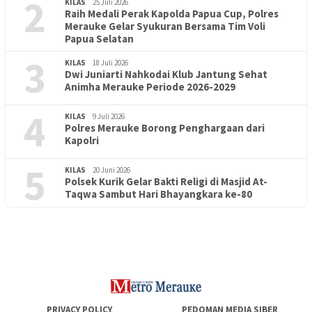
2
KILAS
25 Juli 2026
Raih Medali Perak Kapolda Papua Cup, Polres
Merauke Gelar Syukuran Bersama Tim Voli
Papua Selatan
3
KILAS
18 Juli 2026
Dwi Juniarti Nahkodai Klub Jantung Sehat
Animha Merauke Periode 2026-2029
4
KILAS
9 Juli 2026
Polres Merauke Borong Penghargaan dari
Kapolri
5
KILAS
20 Juni 2026
Polsek Kurik Gelar Bakti Religi di Masjid At-
PENDIDIKAN
18 Juni 2026
Taqwa Sambut Hari Bhayangkara ke-80
Lepas Puluhan Peserta Didik, TK Yapis 2 Merauke Siapkan
Generasi Berkarakter dan Berakhlak
PRIVACY POLICY
PEDOMAN MEDIA SIBER