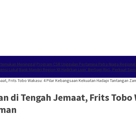
 Ditemukan Meninggal
Program CSR Unggulan Pertamina Patra Niaga Regiona
ensi Lokal
Bank Mandiri Region XII Hadirkan Livin’ Berbagi Rp1, Perkuat S
at, Frits Tobo Wakasu: 4 Pilar Kebangsaan Kekuatan Hadapi Tantangan Za
 di Tengah Jemaat, Frits Tobo 
aman