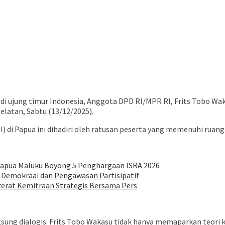
 ujung timur Indonesia, Anggota DPD RI/MPR RI, Frits Tobo Wak
elatan, Sabtu (13/12/2025).
 di Papua ini dihadiri oleh ratusan peserta yang memenuhi ruanga
Papua Maluku Boyong 5 Penghargaan ISRA 2026
 Demokraai dan Pengawasan Partisipatif
rerat Kemitraan Strategis Bersama Pers
ngsung dialogis. Frits Tobo Wakasu tidak hanya memaparkan teori 