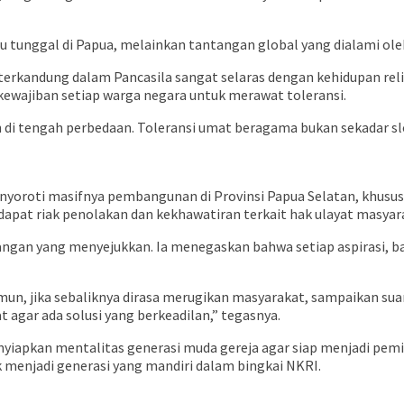
 tunggal di Papua, melainkan tantangan global yang dialami oleh
terkandung dalam Pancasila sangat selaras dengan kehidupan re
 kewajiban setiap warga negara untuk merawat toleransi.
i tengah perbedaan. Toleransi umat beragama bukan sekadar s
oroti masifnya pembangunan di Provinsi Papua Selatan, khususnya
dapat riak penolakan dan kekhawatiran terkait hak ulayat masyar
gan yang menyejukkan. Ia menegaskan bahwa setiap aspirasi, bai
un, jika sebaliknya dirasa merugikan masyarakat, sampaikan suara
 agar ada solusi yang berkeadilan,” tegasnya.
menyiapkan mentalitas generasi muda gereja agar siap menjadi p
 menjadi generasi yang mandiri dalam bingkai NKRI.