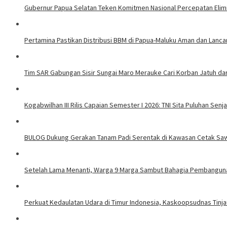
Gubernur Papua Selatan Teken Komitmen Nasional Percepatan Elimi
Pertamina Pastikan Distribusi BBM di Papua-Maluku Aman dan Lanca
Tim SAR Gabungan Sisir Sungai Maro Merauke Cari Korban Jatuh da
Kogabwilhan III Rilis Capaian Semester I 2026: TNI Sita Puluhan Se
BULOG Dukung Gerakan Tanam Padi Serentak di Kawasan Cetak Sa
Setelah Lama Menanti, Warga 9 Marga Sambut Bahagia Pembangun
Perkuat Kedaulatan Udara di Timur Indonesia, Kaskoopsudnas Tinjau