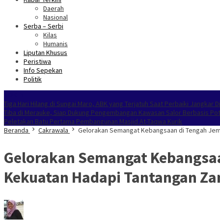
Daerah
Nasional
Serba – Serbi
Kilas
Humanis
Liputan Khusus
Peristiwa
Info Sepekan
Politik
NOKEN
Tiga Hari Hilang di Sungai Maro, ABK yang Terjatuh Saat Perbaiki Jangkar
Tiba di Merauke, Siap Dukung Pengembangan Kawasan Salor Berbasis Pot
Peletakan Batu Pertama Pembangunan Masjid At-Taqwa Kurik
Beranda
Cakrawala
Gelorakan Semangat Kebangsaan di Tengah Jema
Gelorakan Semangat Kebangsaan
Kekuatan Hadapi Tantangan Z