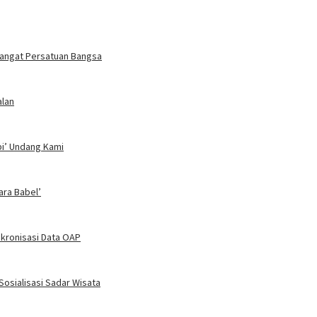
emangat Persatuan Bangsa
alan
bi’ Undang Kami
ra Babel’
kronisasi Data OAP
osialisasi Sadar Wisata