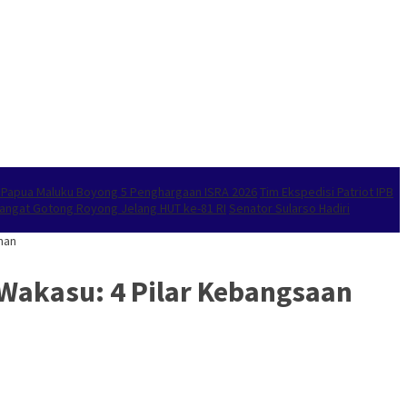
l Papua Maluku Boyong 5 Penghargaan ISRA 2026
Tim Ekspedisi Patriot IPB
emangat Gotong Royong Jelang HUT ke-81 RI
Senator Sularso Hadiri
man
Wakasu: 4 Pilar Kebangsaan