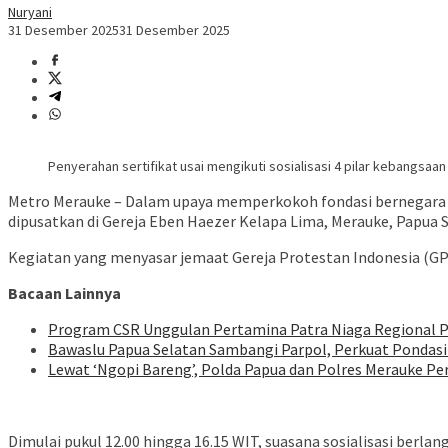
Nuryani
31 Desember 2025
31 Desember 2025
Penyerahan sertifikat usai mengikuti sosialisasi 4 pilar kebangsaan
Metro Merauke – Dalam upaya memperkokoh fondasi bernegara di
dipusatkan di Gereja Eben Haezer Kelapa Lima, Merauke, Papua S
Kegiatan yang menyasar jemaat Gereja Protestan Indonesia (GPI)
Bacaan Lainnya
Program CSR Unggulan Pertamina Patra Niaga Regional 
Bawaslu Papua Selatan Sambangi Parpol, Perkuat Pondasi
Lewat ‘Ngopi Bareng’, Polda Papua dan Polres Merauke Pe
Dimulai pukul 12.00 hingga 16.15 WIT, suasana sosialisasi berla