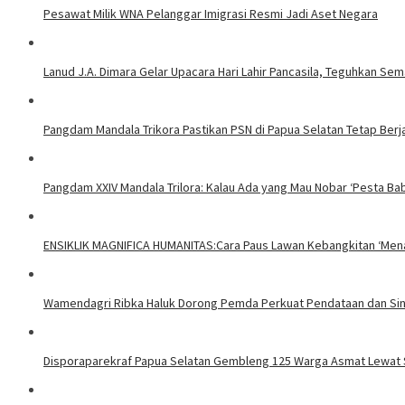
Pesawat Milik WNA Pelanggar Imigrasi Resmi Jadi Aset Negara
Lanud J.A. Dimara Gelar Upacara Hari Lahir Pancasila, Teguhkan S
Pangdam Mandala Trikora Pastikan PSN di Papua Selatan Tetap Berj
​Pangdam XXIV Mandala Trilora: Kalau Ada yang Mau Nobar ‘Pesta Ba
ENSIKLIK MAGNIFICA HUMANITAS:Cara Paus Lawan Kebangkitan ‘Mena
Wamendagri Ribka Haluk Dorong Pemda Perkuat Pendataan dan Sin
Disporaparekraf Papua Selatan Gembleng 125 Warga Asmat Lewat S