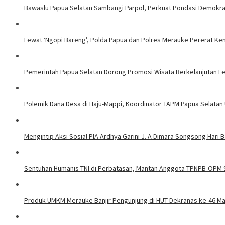
Bawaslu Papua Selatan Sambangi Parpol, Perkuat Pondasi Demokraa
Lewat ‘Ngopi Bareng’, Polda Papua dan Polres Merauke Pererat Ke
Pemerintah Papua Selatan Dorong Promosi Wisata Berkelanjutan L
Polemik Dana Desa di Haju-Mappi, Koordinator TAPM Papua Selatan 
Mengintip Aksi Sosial PIA Ardhya Garini J. A Dimara Songsong Hari B
Sentuhan Humanis TNI di Perbatasan, Mantan Anggota TPNPB-OPM 
Produk UMKM Merauke Banjir Pengunjung di HUT Dekranas ke-46 M