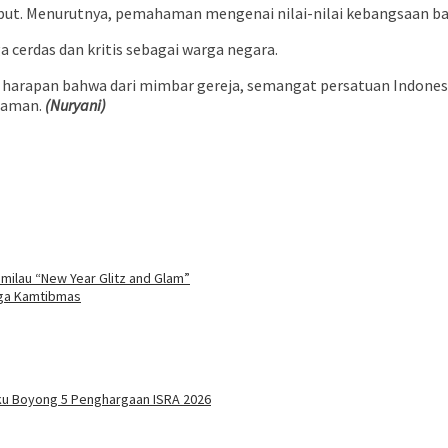
but. Menurutnya, pemahaman mengenai nilai-nilai kebangsaan ba
a cerdas dan kritis sebagai warga negara.
arapan bahwa dari mimbar gereja, semangat persatuan Indonesi
agaman.
(Nuryani)
milau “New Year Glitz and Glam”
aga Kamtibmas
ku Boyong 5 Penghargaan ISRA 2026