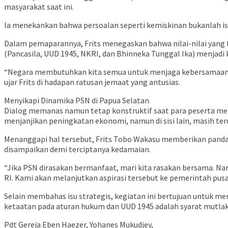
masyarakat saat ini.
Ia menekankan bahwa persoalan seperti kemiskinan bukanlah isu
Dalam pemaparannya, Frits menegaskan bahwa nilai-nilai yang 
(Pancasila, UUD 1945, NKRI, dan Bhinneka Tunggal Ika) menjadi
“Negara membutuhkan kita semua untuk menjaga kebersamaan d
ujar Frits di hadapan ratusan jemaat yang antusias.
Menyikapi Dinamika PSN di Papua Selatan
Dialog memanas namun tetap konstruktif saat para peserta meny
menjanjikan peningkatan ekonomi, namun di sisi lain, masih ter
Menanggapi hal tersebut, Frits Tobo Wakasu memberikan pandan
disampaikan demi terciptanya kedamaian.
“Jika PSN dirasakan bermanfaat, mari kita rasakan bersama. Nam
RI. Kami akan melanjutkan aspirasi tersebut ke pemerintah pusat
Selain membahas isu strategis, kegiatan ini bertujuan untuk 
ketaatan pada aturan hukum dan UUD 1945 adalah syarat mutlak
Pdt Gereja Eben Haezer, Yohanes Mukudjey,