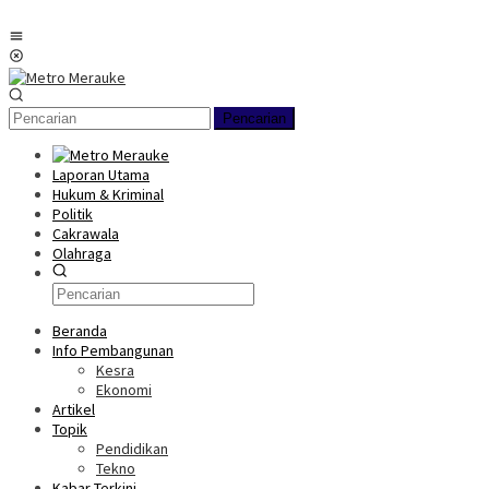
Loncat
ke
Menu
konten
Mobile
Pencarian
Laporan Utama
Hukum & Kriminal
Politik
Cakrawala
Olahraga
Beranda
Info Pembangunan
Kesra
Ekonomi
Artikel
Topik
Pendidikan
Tekno
Kabar Terkini