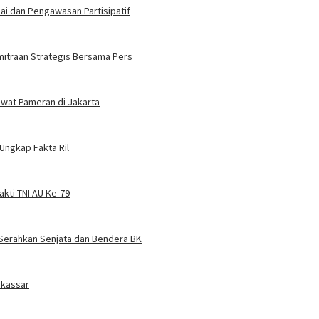
i dan Pengawasan Partisipatif
mitraan Strategis Bersama Pers
ewat Pameran di Jakarta
Ungkap Fakta Ril
akti TNI AU Ke-79
Serahkan Senjata dan Bendera BK
akassar