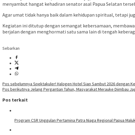
menyambut hangat kehadiran senator asal Papua Selatan terse
Agar umat tidak hanya baik dalam kehidupan spiritual, tetapi jug
Kegiatan ini ditutup dengan semangat kebersamaan, membawa h
berjalan dengan menghormati satu sama lain di tengah keber
Sebarkan
Navigasi
Pos sebelumnya
Spektakuler! Halogen Hotel Siap Sambut 2026 dengan Ke
Pos berikutnya
Jelang Pergantian Tahun, Masyarakat Merauke Diimbau J
pos
Pos terkait
Program CSR Unggulan Pertamina Patra Niaga Regional Papua Malu