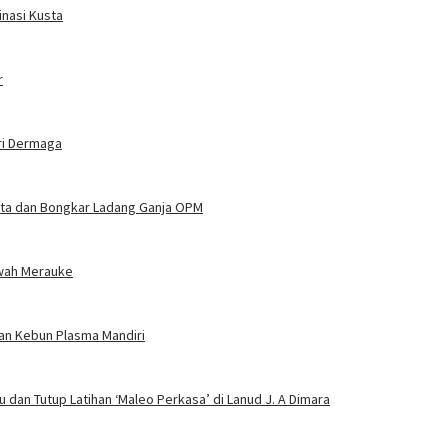
nasi Kusta
r
ri Dermaga
njata dan Bongkar Ladang Ganja OPM
wah Merauke
an Kebun Plasma Mandiri
 dan Tutup Latihan ‘Maleo Perkasa’ di Lanud J. A Dimara