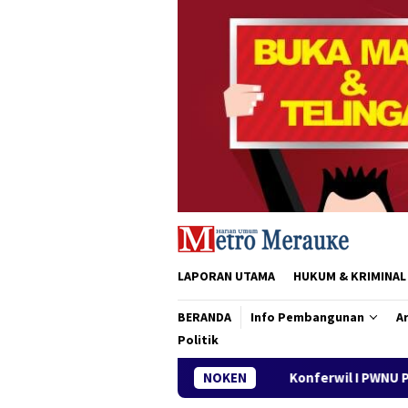
Loncat
ke
konten
LAPORAN UTAMA
HUKUM & KRIMINAL
BERANDA
Info Pembangunan
Ar
Politik
Konferwil I PWNU Papua Selatan Resmi Digelar, Si
NOKEN