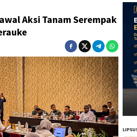
 Kawal Aksi Tanam Serempak
erauke
LIPSU