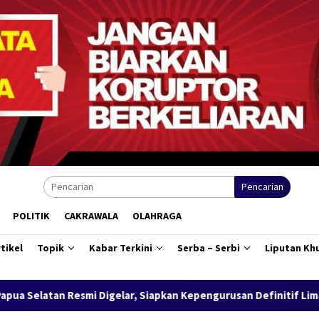
Pencarian
POLITIK
CAKRAWALA
OLAHRAGA
tikel
Topik
Kabar Terkini
Serba – Serbi
Liputan Kh
apkan Kepengurusan Definitif Lima Tahun Ke Depan
Buka 