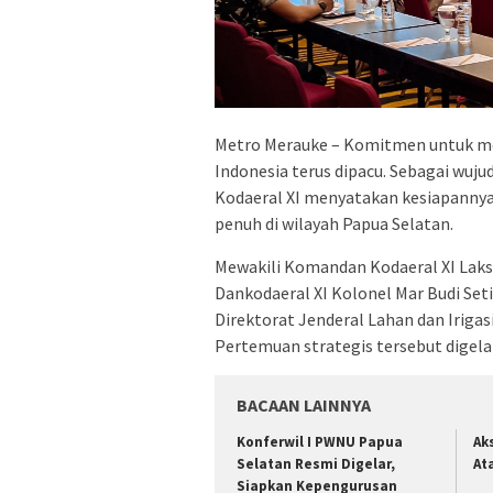
Metro Merauke – Komitmen untuk me
Indonesia terus dipacu. Sebagai wuj
Kodaeral XI menyatakan kesiapannya
penuh di wilayah Papua Selatan.
​Mewakili Komandan Kodaeral XI Laksd
Dankodaeral XI Kolonel Mar Budi Seti
Direktorat Jenderal Lahan dan Iriga
Pertemuan strategis tersebut digelar
BACAAN LAINNYA
Konferwil I PWNU Papua
Ak
Selatan Resmi Digelar,
At
Siapkan Kepengurusan