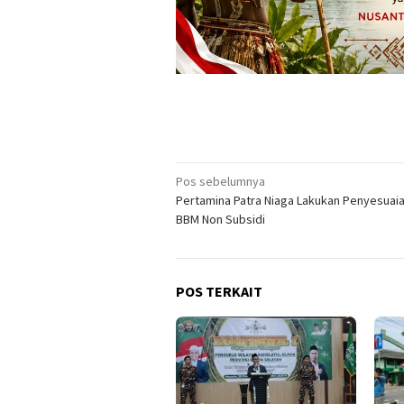
Navigasi
Pos sebelumnya
Pertamina Patra Niaga Lakukan Penyesuai
pos
BBM Non Subsidi
POS TERKAIT