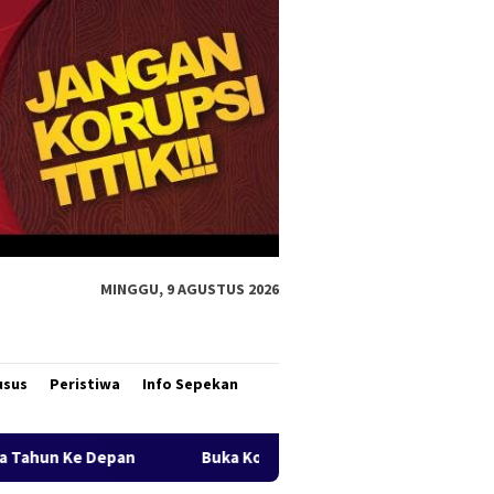
MINGGU, 9 AGUSTUS 2026
usus
Peristiwa
Info Sepekan
Konferwil I PWNU Papua Selatan, Gubernur Apolo Safanpo Teka