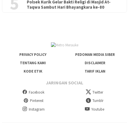
5
Polsek Kurik Gelar Bakti Religi di Masjid At-
PENDIDIKAN
18 Juni 2026
Taqwa Sambut Hari Bhayangkara ke-80
Lepas Puluhan Peserta Didik, TK Yapis 2 Merauke Siapkan
Generasi Berkarakter dan Berakhlak
PRIVACY POLICY
PEDOMAN MEDIA SIBER
TENTANG KAMI
DISCLAIMER
KODE ETIK
TARIF IKLAN
JARINGAN SOCIAL
Facebook
Twitter
Pinterest
Tumblr
Instagram
Youtube