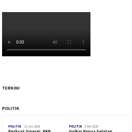
KABAR TERKINI
31 Desember 2025
Sidak Pos Operasi Lilin Cartenz, Kapolres Merauke
Pastikan Keamanan Pergantian Tahun
TERKINI
POLITIK
POLITIK
22 Juni 2026
POLITIK
8 Mei 2026
Perkuat Sinergi, PKB
Golkar Papua Selatan