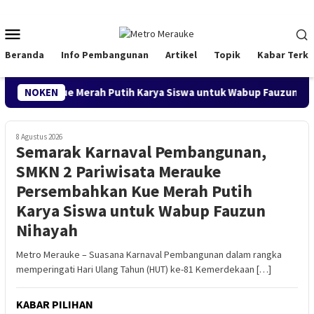
Loncat
ke
Menu
konten
Mobile
Beranda
Info Pembangunan
Artikel
Topik
Kabar Terki
 Kue Merah Putih Karya Siswa untuk Wabup Fauzun Nihayah
NOKEN
8 Agustus 2026
Semarak Karnaval Pembangunan,
SMKN 2 Pariwisata Merauke
Persembahkan Kue Merah Putih
Karya Siswa untuk Wabup Fauzun
Nihayah
​Metro Merauke – Suasana Karnaval Pembangunan dalam rangka
memperingati Hari Ulang Tahun (HUT) ke-81 Kemerdekaan […]
KABAR PILIHAN