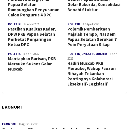
Papua Selatan
Gelar Rakorda, Konsolidasi
Rampungkan Penyusunan
Benahi Stuktur
Calon Pengurus 4 DPC
POLITIK
18 April 2026
POLITIK
17 April 2026
Pastikan Kualitas Kader,
Polemik Pemberitaan
DPW PKB Papua Selatan
Majalah Tempo, NasDem
Perketat Penjaringan
Papua Selatan Serukan 7
Ketua DPC
Poin Peryataan Sikap
POLITIK
8 April 2026
POLITIK
,
UNCATEGORIZED
8 April
Mantapkan Barisan, PKB
2026
Hadiri Muscab PKB
Merauke Sukses Gelar
Merauke, Wabup Fauzun
Muscab
Nihayah Tekankan
Pentingnya Kolaborasi
Eksekutif-Legislatif
EKONOMI
EKONOMI
8 Agustus 2026