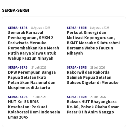
SERBA-SERBI
SERBA - SERBI
8 Agustus 2026
SERBA - SERBI
8 Agustus 2026
Semarak Karnaval
Perkuat Sinergi dan
Pembangunan, SMKN 2
Motivasi Kepengurusan,
Pariwisata Merauke
BKMT Merauke Silaturahmi
Persembahkan Kue Merah
Bersama Wabup Fauzun
Putih Karya Siswa untuk
Nihayah
Wabup Fauzun Nihayah
SERBA - SERBI
24 Juli 2026
SERBA - SERBI
21 Juli 2026
DPW Perempuan Bangsa
Rakorwil dan Rakorda
Papua Selatan Ikuti
Salimah Papua Selatan
Pelantikan Nasional dan
Sukses Digelar di Merauke
Muspimnas di Jakarta
SERBA - SERBI
15 Juli 2026
SERBA - SERBI
20 Juni 2026
HUT Ke-58 BPJS
Baksos HUT Bhayangkara
Kesehatan: Perkuat
Ke-80, Polsek Okaba Sasar
Kolaborasi Demi Indonesia
Pasar Otih Anim Nanggo
Emas 2045