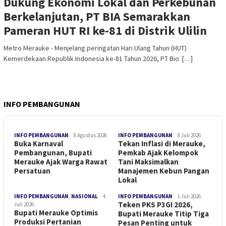
Dukung Ekonomi Lokal dan Perkebunan
Berkelanjutan, PT BIA Semarakkan
Pameran HUT RI ke-81 di Distrik Ulilin
​Metro Merauke - Menjelang peringatan Hari Ulang Tahun (HUT)
Kemerdekaan Republik Indonesia ke-81 Tahun 2026, PT Bio […]
INFO PEMBANGUNAN
INFO PEMBANGUNAN
8 Agustus 2026
INFO PEMBANGUNAN
8 Juli 2026
Buka Karnaval
Tekan Inflasi di Merauke,
Pembangunan, Bupati
Pemkab Ajak Kelompok
Merauke Ajak Warga Rawat
Tani Maksimalkan
Persatuan
Manajemen Kebun Pangan
Lokal
INFO PEMBANGUNAN
,
NASIONAL
4
INFO PEMBANGUNAN
1 Juli 2026
Teken PKS P3GI 2026,
Juli 2026
Bupati Merauke Optimis
Bupati Merauke Titip Tiga
Produksi Pertanian
Pesan Penting untuk