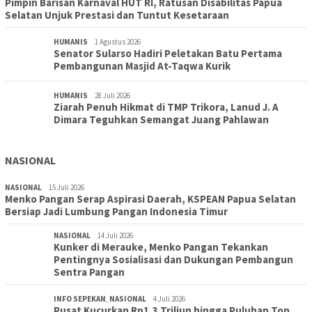
Pimpin Barisan Karnaval HUT RI, Ratusan Disabilitas Papua
Selatan Unjuk Prestasi dan Tuntut Kesetaraan
HUMANIS
1 Agustus 2026
Senator Sularso Hadiri Peletakan Batu Pertama
Pembangunan Masjid At-Taqwa Kurik
HUMANIS
28 Juli 2026
Ziarah Penuh Hikmat di TMP Trikora, Lanud J. A
Dimara Teguhkan Semangat Juang Pahlawan
NASIONAL
NASIONAL
15 Juli 2026
Menko Pangan Serap Aspirasi Daerah, KSPEAN Papua Selatan
Bersiap Jadi Lumbung Pangan Indonesia Timur
NASIONAL
14 Juli 2026
Kunker di Merauke, Menko Pangan Tekankan
Pentingnya Sosialisasi dan Dukungan Pembangun
Sentra Pangan
INFO SEPEKAN
,
NASIONAL
4 Juli 2026
Pusat Kucurkan Rp1,3 Triliun hingga Puluhan Ton