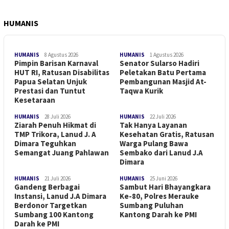
HUMANIS
HUMANIS
8 Agustus 2026
HUMANIS
1 Agustus 2026
Pimpin Barisan Karnaval
Senator Sularso Hadiri
HUT RI, Ratusan Disabilitas
Peletakan Batu Pertama
Papua Selatan Unjuk
Pembangunan Masjid At-
Prestasi dan Tuntut
Taqwa Kurik
Kesetaraan
HUMANIS
28 Juli 2026
HUMANIS
22 Juli 2026
Ziarah Penuh Hikmat di
Tak Hanya Layanan
TMP Trikora, Lanud J. A
Kesehatan Gratis, Ratusan
Dimara Teguhkan
Warga Pulang Bawa
Semangat Juang Pahlawan
Sembako dari Lanud J.A
Dimara
HUMANIS
21 Juli 2026
HUMANIS
25 Juni 2026
Gandeng Berbagai
Sambut Hari Bhayangkara
Instansi, Lanud J.A Dimara
Ke-80, Polres Merauke
Berdonor Targetkan
Sumbang Puluhan
Sumbang 100 Kantong
Kantong Darah ke PMI
Darah ke PMI