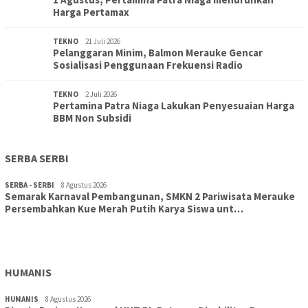
Harga Pertamax
TEKNO
21 Juli 2026
Pelanggaran Minim, Balmon Merauke Gencar
Sosialisasi Penggunaan Frekuensi Radio
TEKNO
2 Juli 2026
Pertamina Patra Niaga Lakukan Penyesuaian Harga
BBM Non Subsidi
SERBA SERBI
SERBA - SERBI
8 Agustus 2026
Semarak Karnaval Pembangunan, SMKN 2 Pariwisata Merauke
Persembahkan Kue Merah Putih Karya Siswa unt…
TOPIK
8 Agustus 2026
Aksi Cepat DLH Merauke Atasi Sampah Karnaval
HUMANIS
HUMANIS
8 Agustus 2026