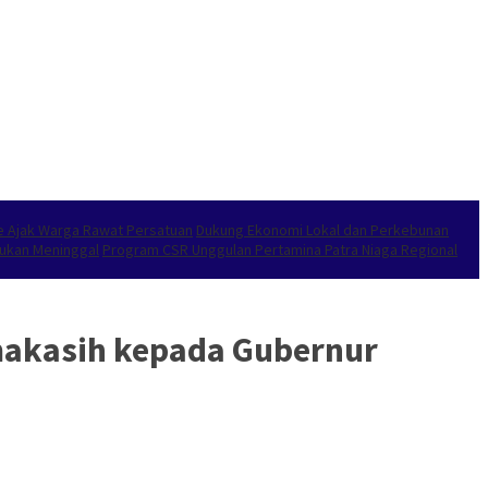
e Ajak Warga Rawat Persatuan
Dukung Ekonomi Lokal dan Perkebunan
emukan Meninggal
Program CSR Unggulan Pertamina Patra Niaga Regional
makasih kepada Gubernur