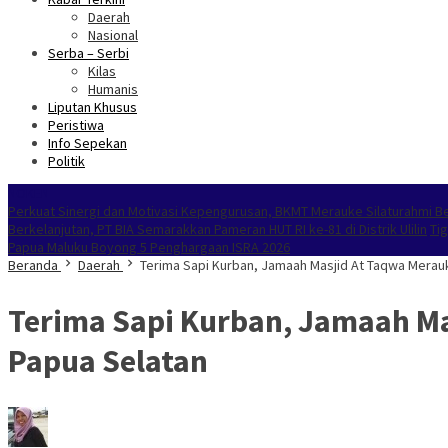
Daerah
Nasional
Serba – Serbi
Kilas
Humanis
Liputan Khusus
Peristiwa
Info Sepekan
Politik
NOKEN
Perkuat Sinergi dan Motivasi Kepengurusan, BKMT Merauke Silaturahmi 
Berkelanjutan, PT BIA Semarakkan Pameran HUT RI ke-81 di Distrik Ulilin
Ti
Papua Maluku Boyong 5 Penghargaan ISRA 2026
Beranda
Daerah
Terima Sapi Kurban, Jamaah Masjid At Taqwa Merau
Terima Sapi Kurban, Jamaah M
Papua Selatan