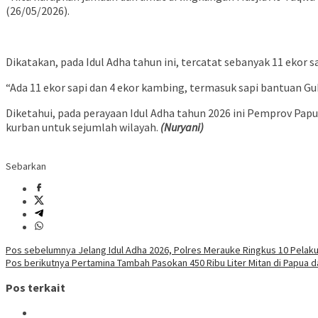
(26/05/2026).
Dikatakan, pada Idul Adha tahun ini, tercatat sebanyak 11 ekor
“Ada 11 ekor sapi dan 4 ekor kambing, termasuk sapi bantuan G
Diketahui, pada perayaan Idul Adha tahun 2026 ini Pemprov Papu
kurban untuk sejumlah wilayah.
(Nuryani)
Sebarkan
Navigasi
Pos sebelumnya
Jelang Idul Adha 2026, Polres Merauke Ringkus 10 Pelaku
Pos berikutnya
Pertamina Tambah Pasokan 450 Ribu Liter Mitan di Papua d
pos
Pos terkait