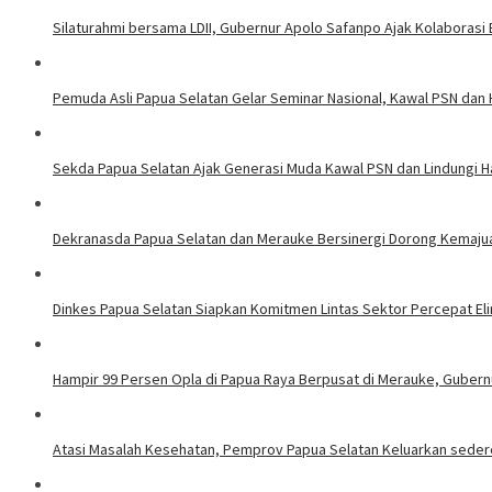
Silaturahmi bersama LDII, Gubernur Apolo Safanpo Ajak Kolaborasi
Pemuda Asli Papua Selatan Gelar Seminar Nasional, Kawal PSN dan 
Sekda Papua Selatan Ajak Generasi Muda Kawal PSN dan Lindungi H
Dekranasda Papua Selatan dan Merauke Bersinergi Dorong Kemaj
Dinkes Papua Selatan Siapkan Komitmen Lintas Sektor Percepat Elim
Hampir 99 Persen Opla di Papua Raya Berpusat di Merauke, Gubernu
Atasi Masalah Kesehatan, Pemprov Papua Selatan Keluarkan sedere