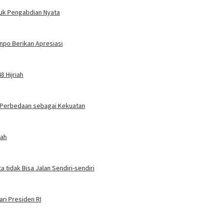
tuk Pengabdian Nyata
npo Berikan Apresiasi
8 Hijriah
n Perbedaan sebagai Kekuatan
rah
 tidak Bisa Jalan Sendiri-sendiri
ari Presiden RI