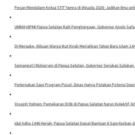
Pesan Mendalam Ketua STIT Yamra di Wisuda 2026: Jadikan Ilmu un
UMKM HIPMI Papua Selatan Raih Penghargaan, Gubernur Apolo Safa
Di Merauke, Ribuan Warga Ikut Kirab Meriahkan Tahun Baru Islam 144
Semangat I Muharram di Papua Selatan, Gubernur Serukan Satuka
Peternakan Sapi Program Pusat, Dinas Hanya Petakan Potensi Dae
Yoseph Yolmen: Pemekaran DOB di Papua Selatan harus Kolektif, Kita
Idul Adha 1446 Hijriah, Papua Selatan Dapat Bantuan 6 Sapi Kurban d