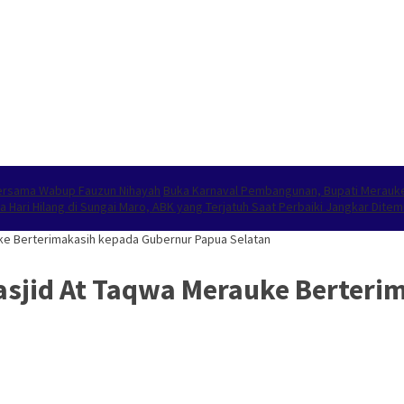
Bersama Wabup Fauzun Nihayah
Buka Karnaval Pembangunan, Bupati Merauk
ga Hari Hilang di Sungai Maro, ABK yang Terjatuh Saat Perbaiki Jangkar Dit
ke Berterimakasih kepada Gubernur Papua Selatan
asjid At Taqwa Merauke Berteri