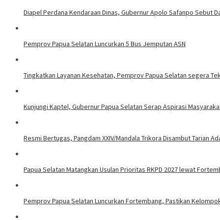
Diapel Perdana Kendaraan Dinas, Gubernur Apolo Safanpo Sebut Da
Pemprov Papua Selatan Luncurkan 5 Bus Jemputan ASN
Tingkatkan Layanan Kesehatan, Pemprov Papua Selatan segera Te
Kunjungi Kaptel, Gubernur Papua Selatan Serap Aspirasi Masyaraka
Resmi Bertugas, Pangdam XXIV/Mandala Trikora Disambut Tarian Ad
Papua Selatan Matangkan Usulan Prioritas RKPD 2027 lewat Forte
Pemprov Papua Selatan Luncurkan Fortembang, Pastikan Kelompok