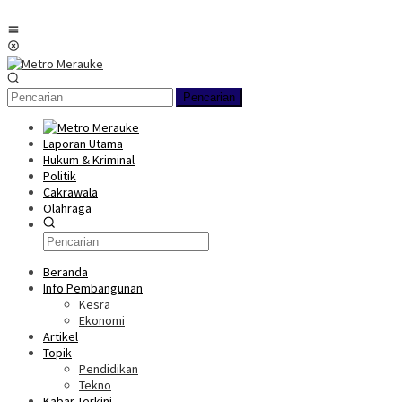
Loncat
ke
Menu
konten
Mobile
Pencarian
Laporan Utama
Hukum & Kriminal
Politik
Cakrawala
Olahraga
Beranda
Info Pembangunan
Kesra
Ekonomi
Artikel
Topik
Pendidikan
Tekno
Kabar Terkini