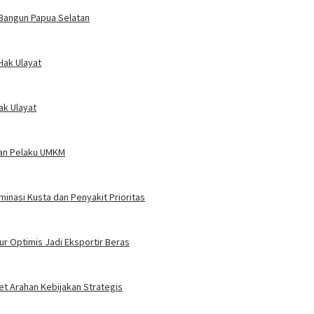
 Bangun Papua Selatan
Hak Ulayat
ak Ulayat
uan Pelaku UMKM
inasi Kusta dan Penyakit Prioritas
r Optimis Jadi Eksportir Beras
t Arahan Kebijakan Strategis