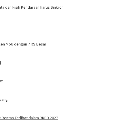
ta dan Fisik Kendaraan harus Sinkron
ken MoU dengan 7 RS Besar
t
at
mbang
 Rentan Terlibat dalam RKPD 2027