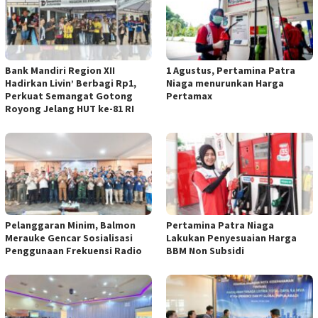
Bank Mandiri Region XII
1 Agustus, Pertamina Patra
Hadirkan Livin’ Berbagi Rp1,
Niaga menurunkan Harga
Perkuat Semangat Gotong
Pertamax
Royong Jelang HUT ke-81 RI
Pelanggaran Minim, Balmon
Pertamina Patra Niaga
Merauke Gencar Sosialisasi
Lakukan Penyesuaian Harga
Penggunaan Frekuensi Radio
BBM Non Subsidi