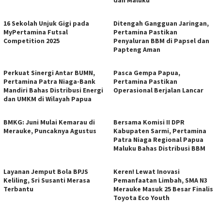
dan Maluku
16 Sekolah Unjuk Gigi pada
Ditengah Gangguan Jaringan,
MyPertamina Futsal
Pertamina Pastikan
Competition 2025
Penyaluran BBM di Papsel dan
Papteng Aman
Perkuat Sinergi Antar BUMN,
Pasca Gempa Papua,
Pertamina Patra Niaga-Bank
Pertamina Pastikan
Mandiri Bahas Distribusi Energi
Operasional Berjalan Lancar
dan UMKM di Wilayah Papua
BMKG: Juni Mulai Kemarau di
Bersama Komisi II DPR
Merauke, Puncaknya Agustus
Kabupaten Sarmi, Pertamina
Patra Niaga Regional Papua
Maluku Bahas Distribusi BBM
Layanan Jemput Bola BPJS
Keren! Lewat Inovasi
Keliling, Sri Susanti Merasa
Pemanfaatan Limbah, SMA N3
Terbantu
Merauke Masuk 25 Besar Finalis
Toyota Eco Youth