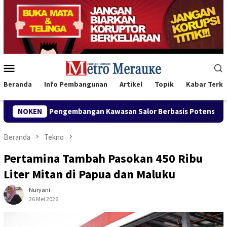
Loncat
ke
konten
Menu
Mobile
Beranda
Info Pembangunan
Artikel
Topik
Kabar Terki
an Salor Berbasis Potensi Lokal
NOKEN
Bank Mandiri Region XII
Beranda
Tekno
Pertamina Tambah Pasokan 450 Ribu
Liter Mitan di Papua dan Maluku
Nuryani
26 Mei 2026