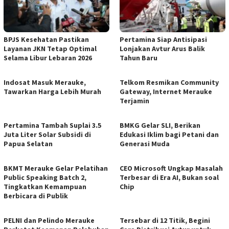
BPJS Kesehatan Pastikan
Pertamina Siap Antisipasi
Layanan JKN Tetap Optimal
Lonjakan Avtur Arus Balik
Selama Libur Lebaran 2026
Tahun Baru
Indosat Masuk Merauke,
Telkom Resmikan Community
Tawarkan Harga Lebih Murah
Gateway, Internet Merauke
Terjamin
Pertamina Tambah Suplai 3.5
BMKG Gelar SLI, Berikan
Juta Liter Solar Subsidi di
Edukasi Iklim bagi Petani dan
Papua Selatan
Generasi Muda
BKMT Merauke Gelar Pelatihan
CEO Microsoft Ungkap Masalah
Public Speaking Batch 2,
Terbesar di Era AI, Bukan soal
Tingkatkan Kemampuan
Chip
Berbicara di Publik
PELNI dan Pelindo Merauke
Tersebar di 12 Titik, Begini