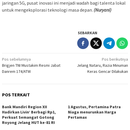
jaringan 5G, pusat inovasi ini menjadi wadah bagi talenta lokal
untuk mengeksplorasi teknologi masa depan.
(Nuryani)
SEBARKAN
Navigasi
Pos sebelumnya
Pos berikutnya
Brigjen TNI Mustakim Resmi Jabat
Jelang Nataru, Razia Minuman
pos
Danrem 174/ATW
Keras Gencar Dilakukan
POS TERKAIT
Bank Mandiri Region XII
1 Agustus, Pertamina Patra
Hadirkan Livin’ Berbagi Rp1,
Niaga menurunkan Harga
Perkuat Semangat Gotong
Pertamax
Royong Jelang HUT ke-81 RI