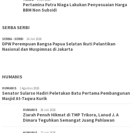
Pertamina Patra Niaga Lakukan Penyesuaian Harga
BBM Non Subsidi
SERBA SERBI
SERBA - SERBI
24 Juli 2026
DPW Perempuan Bangsa Papua Selatan Ikuti Pelantikan
TOPIK
30 Juli 2026
Nasional dan Muspimnas di Jakarta
Wujudkan Sekolah Adiwiyata:SD Inpres Polder Merauke
Gandeng TNI-Polri Gelar Karya Bakti dan Kampanye…
HUMANIS
HUMANIS
1 Agustus 2026
Senator Sularso Hadiri Peletakan Batu Pertama Pembangunan
Masjid At-Taqwa Kurik
HUMANIS
28 Juli 2026
Ziarah Penuh Hikmat di TMP Trikora, Lanud J. A
Dimara Teguhkan Semangat Juang Pahlawan
HUMANIS
22 Juli 2026