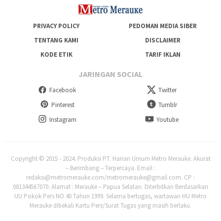
PRIVACY POLICY
PEDOMAN MEDIA SIBER
TENTANG KAMI
DISCLAIMER
KODE ETIK
TARIF IKLAN
JARINGAN SOCIAL
Facebook
Twitter
Pinterest
Tumblr
Instagram
Youtube
Copyright © 2015 - 2024. Produksi PT. Harian Umum Metro Merauke. Akurat
– Berimbang – Terpercaya. Email :
redaksi@metromerauke.com/metromerauke@gmail.com. CP :
081344567070. Alamat : Merauke – Papua Selatan. Diterbitkan Berdasarkan
UU Pokok Pers NO 40 Tahun 1999. Selama bertugas, wartawan HU Metro
Merauke dibekali Kartu Pers/Surat Tugas yang masih berlaku.