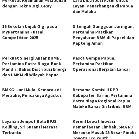
Perketat Keamanan Pelabuhan
Cara Distribusi Avtur untuk
dengan Teknologi X-Ray
Layani Penerbangan di Papua
dan Maluku
16 Sekolah Unjuk Gigi pada
Ditengah Gangguan Jaringan,
MyPertamina Futsal
Pertamina Pastikan
Competition 2025
Penyaluran BBM di Papsel dan
Papteng Aman
Perkuat Sinergi Antar BUMN,
Pasca Gempa Papua,
Pertamina Patra Niaga-Bank
Pertamina Pastikan
Mandiri Bahas Distribusi Energi
Operasional Berjalan Lancar
dan UMKM di Wilayah Papua
BMKG: Juni Mulai Kemarau di
Bersama Komisi II DPR
Merauke, Puncaknya Agustus
Kabupaten Sarmi, Pertamina
Patra Niaga Regional Papua
Maluku Bahas Distribusi BBM
Layanan Jemput Bola BPJS
Keren! Lewat Inovasi
Keliling, Sri Susanti Merasa
Pemanfaatan Limbah, SMA N3
Terbantu
Merauke Masuk 25 Besar Finalis
Toyota Eco Youth