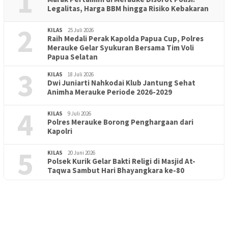
1
Legalitas, Harga BBM hingga Risiko Kebakaran
2
KILAS
25 Juli 2026
Raih Medali Perak Kapolda Papua Cup, Polres
Merauke Gelar Syukuran Bersama Tim Voli
Papua Selatan
3
KILAS
18 Juli 2026
Dwi Juniarti Nahkodai Klub Jantung Sehat
Animha Merauke Periode 2026-2029
4
KILAS
9 Juli 2026
Polres Merauke Borong Penghargaan dari
Kapolri
5
KILAS
20 Juni 2026
Polsek Kurik Gelar Bakti Religi di Masjid At-
PENDIDIKAN
18 Juni 2026
Taqwa Sambut Hari Bhayangkara ke-80
Lepas Puluhan Peserta Didik, TK Yapis 2 Merauke Siapkan
Generasi Berkarakter dan Berakhlak