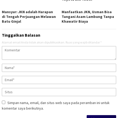
Mansyur: JKN adalah Harapan
Manfaatkan JKN, Usman Bisa
di Tengah Perjuangan Melawan
Tangani Asam Lambung Tanpa
Batu Ginjal
Khawatir Biaya
Tinggalkan Balasan
Alamat email Anda tidak akan dipublikasikan.
Ruas yang wajib ditandai
*
Simpan nama, email, dan situs web saya pada peramban ini untuk
komentar saya berikutnya.