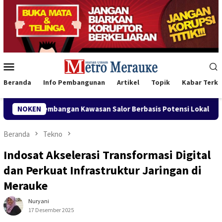
Loncat
ke
konten
Menu
Mobile
Beranda
Info Pembangunan
Artikel
Topik
Kabar Terki
Pengembangan Kawasan Salor Berbasis Potensi Lokal
NOKEN
Bank 
Beranda
Tekno
Indosat Akselerasi Transformasi Digital
dan Perkuat Infrastruktur Jaringan di
Merauke
Nuryani
17 Desember 2025