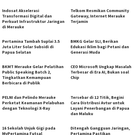
Indosat Akselerasi
Telkom Resmikan Community
Transformasi Digital dan
Gateway, Internet Merauke
Perkuat Infrastruktur Jaringan
Terjamin
di Merauke
Pertamina Tambah Suplai 3.5
BMKG Gelar SLI, Berikan
Juta Liter Solar Subsidi di
Edukasi Iklim bagi Petani dan
Papua Selatan
Generasi Muda
BKMT Merauke Gelar Pelatihan
CEO Microsoft Ungkap Masalah
Public Speaking Batch 2,
Terbesar di Era AI, Bukan soal
Tingkatkan Kemampuan
Chip
Berbicara di Publik
PELNI dan Pelindo Merauke
Tersebar di 12 Titik, Begini
Perketat Keamanan Pelabuhan
Cara Distribusi Avtur untuk
dengan Teknologi X-Ray
Layani Penerbangan di Papua
dan Maluku
16 Sekolah Unjuk Gigi pada
Ditengah Gangguan Jaringan,
MyPertamina Futsal
Pertamina Pastikan