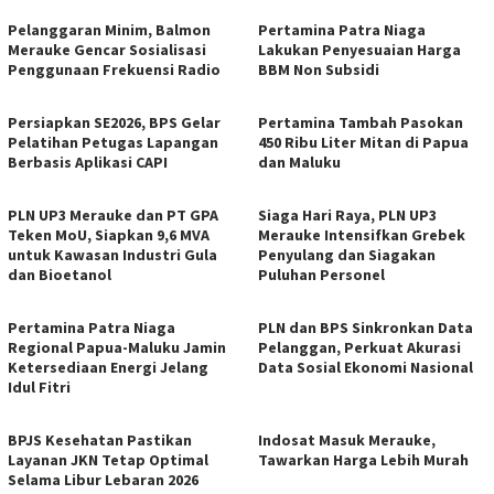
Pelanggaran Minim, Balmon
Pertamina Patra Niaga
Merauke Gencar Sosialisasi
Lakukan Penyesuaian Harga
Penggunaan Frekuensi Radio
BBM Non Subsidi
Persiapkan SE2026, BPS Gelar
Pertamina Tambah Pasokan
Pelatihan Petugas Lapangan
450 Ribu Liter Mitan di Papua
Berbasis Aplikasi CAPI
dan Maluku
PLN UP3 Merauke dan PT GPA
Siaga Hari Raya, PLN UP3
Teken MoU, Siapkan 9,6 MVA
Merauke Intensifkan Grebek
untuk Kawasan Industri Gula
Penyulang dan Siagakan
dan Bioetanol
Puluhan Personel
Pertamina Patra Niaga
PLN dan BPS Sinkronkan Data
Regional Papua-Maluku Jamin
Pelanggan, Perkuat Akurasi
Ketersediaan Energi Jelang
Data Sosial Ekonomi Nasional
Idul Fitri
BPJS Kesehatan Pastikan
Indosat Masuk Merauke,
Layanan JKN Tetap Optimal
Tawarkan Harga Lebih Murah
Selama Libur Lebaran 2026