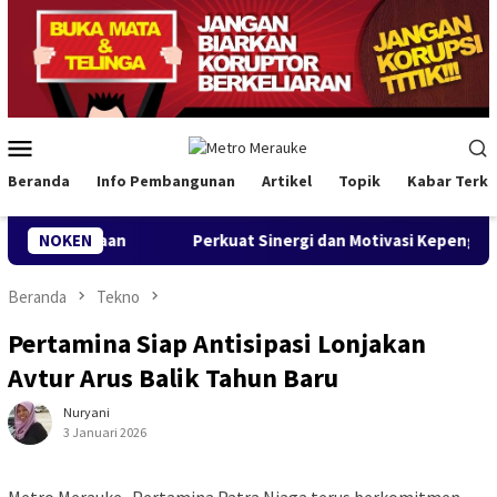
Loncat
ke
konten
Menu
Mobile
Beranda
Info Pembangunan
Artikel
Topik
Kabar Terki
setaraan
NOKEN
Perkuat Sinergi dan Motivasi Kepengurusan, B
Beranda
Tekno
Pertamina Siap Antisipasi Lonjakan
Avtur Arus Balik Tahun Baru
Nuryani
3 Januari 2026