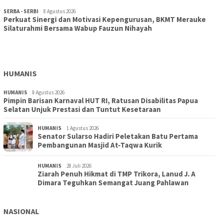
SERBA - SERBI
8 Agustus 2026
Perkuat Sinergi dan Motivasi Kepengurusan, BKMT Merauke
TOPIK
30 Juli 2026
Silaturahmi Bersama Wabup Fauzun Nihayah
Wujudkan Sekolah Adiwiyata:SD Inpres Polder Merauke
Gandeng TNI-Polri Gelar Karya Bakti dan Kampanye…
HUMANIS
HUMANIS
8 Agustus 2026
Pimpin Barisan Karnaval HUT RI, Ratusan Disabilitas Papua
Selatan Unjuk Prestasi dan Tuntut Kesetaraan
HUMANIS
1 Agustus 2026
Senator Sularso Hadiri Peletakan Batu Pertama
Pembangunan Masjid At-Taqwa Kurik
HUMANIS
28 Juli 2026
Ziarah Penuh Hikmat di TMP Trikora, Lanud J. A
Dimara Teguhkan Semangat Juang Pahlawan
NASIONAL