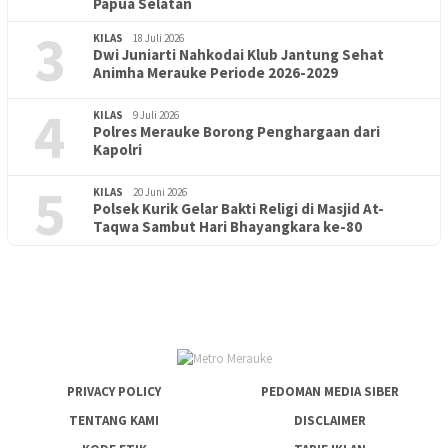
Papua Selatan
3
KILAS
18 Juli 2026
Dwi Juniarti Nahkodai Klub Jantung Sehat
Animha Merauke Periode 2026-2029
4
KILAS
9 Juli 2026
Polres Merauke Borong Penghargaan dari
Kapolri
5
KILAS
20 Juni 2026
Polsek Kurik Gelar Bakti Religi di Masjid At-
PENDIDIKAN
18 Juni 2026
Taqwa Sambut Hari Bhayangkara ke-80
Lepas Puluhan Peserta Didik, TK Yapis 2 Merauke Siapkan
Generasi Berkarakter dan Berakhlak
PRIVACY POLICY
PEDOMAN MEDIA SIBER
TENTANG KAMI
DISCLAIMER