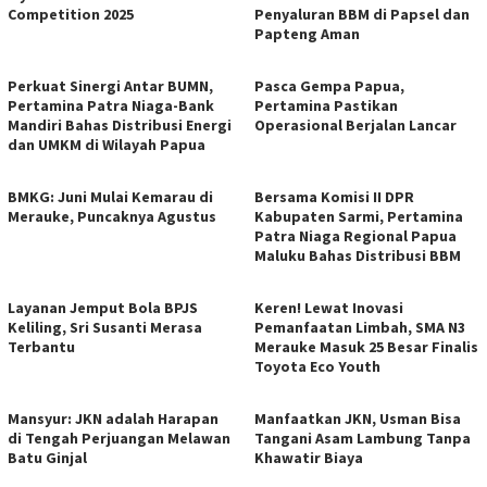
Competition 2025
Penyaluran BBM di Papsel dan
Papteng Aman
Perkuat Sinergi Antar BUMN,
Pasca Gempa Papua,
Pertamina Patra Niaga-Bank
Pertamina Pastikan
Mandiri Bahas Distribusi Energi
Operasional Berjalan Lancar
dan UMKM di Wilayah Papua
BMKG: Juni Mulai Kemarau di
Bersama Komisi II DPR
Merauke, Puncaknya Agustus
Kabupaten Sarmi, Pertamina
Patra Niaga Regional Papua
Maluku Bahas Distribusi BBM
Layanan Jemput Bola BPJS
Keren! Lewat Inovasi
Keliling, Sri Susanti Merasa
Pemanfaatan Limbah, SMA N3
Terbantu
Merauke Masuk 25 Besar Finalis
Toyota Eco Youth
Mansyur: JKN adalah Harapan
Manfaatkan JKN, Usman Bisa
di Tengah Perjuangan Melawan
Tangani Asam Lambung Tanpa
Batu Ginjal
Khawatir Biaya