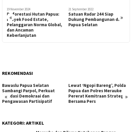
19 November 2024
21 September 2022
8
Deforestasi Hutan Papua:
Satuan Radar 244 Siap
P
«
»
Proyek Food Estate,
Dukung Pembangunan di
S
Pelanggaran Norma Global,
Papua Selatan
dan Ancaman
Keberlanjutan
REKOMENDASI
Bawaslu Papua Selatan
Lewat ‘Ngopi Bareng’, Polda
Sambangi Parpol, Perkuat
Papua dan Polres Merauke
«
»
Pondasi Demokraai dan
Pererat Kemitraan Strategis
Pengawasan Partisipatif
Bersama Pers
KATEGORI:
ARTIKEL