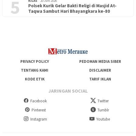
5
KILAS
20 Juni 2026
Polsek Kurik Gelar Bakti Religi di Masjid At-
PENDIDIKAN
18 Juni 2026
Taqwa Sambut Hari Bhayangkara ke-80
Lepas Puluhan Peserta Didik, TK Yapis 2 Merauke Siapkan
Generasi Berkarakter dan Berakhlak
PRIVACY POLICY
PEDOMAN MEDIA SIBER
TENTANG KAMI
DISCLAIMER
KODE ETIK
TARIF IKLAN
JARINGAN SOCIAL
Facebook
Twitter
Pinterest
Tumblr
Instagram
Youtube