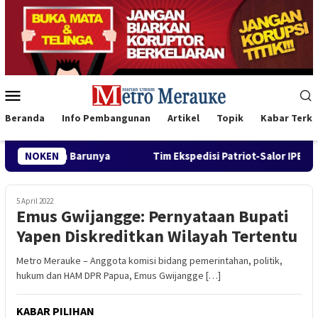
Loncat
ke
konten
Menu
Mobile
Beranda
Info Pembangunan
Artikel
Topik
Kabar Terki
NOKEN
Tim Ekspedisi Patriot-Salor IPB University Gandeng Di
5 April 2022
Emus Gwijangge: Pernyataan Bupati
Yapen Diskreditkan Wilayah Tertentu
Metro Merauke – Anggota komisi bidang pemerintahan, politik,
hukum dan HAM DPR Papua, Emus Gwijangge […]
KABAR PILIHAN