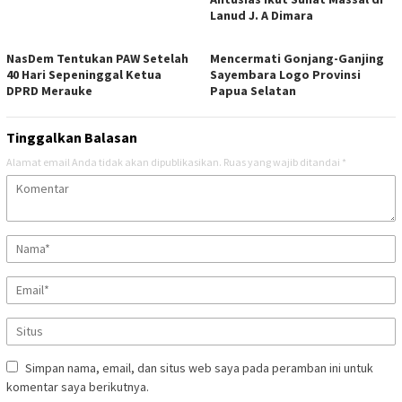
Lanud J. A Dimara
NasDem Tentukan PAW Setelah
Mencermati Gonjang-Ganjing
40 Hari Sepeninggal Ketua
Sayembara Logo Provinsi
DPRD Merauke
Papua Selatan
Tinggalkan Balasan
Alamat email Anda tidak akan dipublikasikan.
Ruas yang wajib ditandai
*
Simpan nama, email, dan situs web saya pada peramban ini untuk
komentar saya berikutnya.