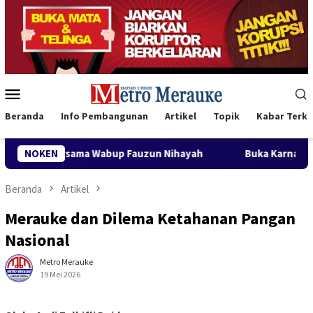
Loncat
ke
konten
Menu
Mobile
Beranda
Info Pembangunan
Artikel
Topik
Kabar Terki
 Nihayah
NOKEN
Buka Karnaval Pembangunan, Bupati Merauke A
Beranda
Artikel
Merauke dan Dilema Ketahanan Pangan
Nasional
Metro Merauke
19 Mei 2026