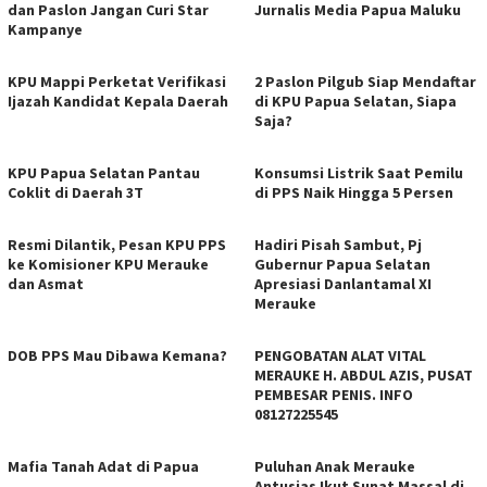
dan Paslon Jangan Curi Star
Jurnalis Media Papua Maluku
Kampanye
KPU Mappi Perketat Verifikasi
2 Paslon Pilgub Siap Mendaftar
Ijazah Kandidat Kepala Daerah
di KPU Papua Selatan, Siapa
Saja?
KPU Papua Selatan Pantau
Konsumsi Listrik Saat Pemilu
Coklit di Daerah 3T
di PPS Naik Hingga 5 Persen
Resmi Dilantik, Pesan KPU PPS
Hadiri Pisah Sambut, Pj
ke Komisioner KPU Merauke
Gubernur Papua Selatan
dan Asmat
Apresiasi Danlantamal XI
Merauke
DOB PPS Mau Dibawa Kemana?
PENGOBATAN ALAT VITAL
MERAUKE H. ABDUL AZIS, PUSAT
PEMBESAR PENIS. INFO
08127225545
Mafia Tanah Adat di Papua
Puluhan Anak Merauke
Antusias Ikut Sunat Massal di