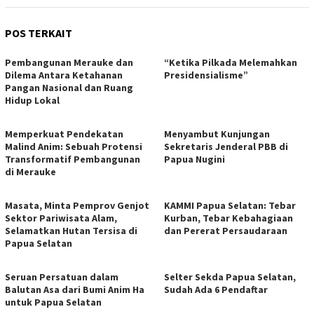
POS TERKAIT
Pembangunan Merauke dan
“Ketika Pilkada Melemahkan
Dilema Antara Ketahanan
Presidensialisme”
Pangan Nasional dan Ruang
Hidup Lokal
Memperkuat Pendekatan
Menyambut Kunjungan
Malind Anim: Sebuah Protensi
Sekretaris Jenderal PBB di
Transformatif Pembangunan
Papua Nugini
di Merauke
Masata, Minta Pemprov Genjot
KAMMI Papua Selatan: Tebar
Sektor Pariwisata Alam,
Kurban, Tebar Kebahagiaan
Selamatkan Hutan Tersisa di
dan Pererat Persaudaraan
Papua Selatan
Seruan Persatuan dalam
Selter Sekda Papua Selatan,
Balutan Asa dari Bumi Anim Ha
Sudah Ada 6 Pendaftar
untuk Papua Selatan