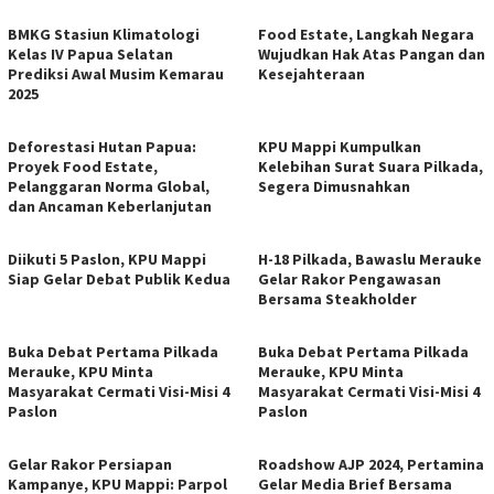
BMKG Stasiun Klimatologi
Food Estate, Langkah Negara
Kelas IV Papua Selatan
Wujudkan Hak Atas Pangan dan
Prediksi Awal Musim Kemarau
Kesejahteraan
2025
Deforestasi Hutan Papua:
KPU Mappi Kumpulkan
Proyek Food Estate,
Kelebihan Surat Suara Pilkada,
Pelanggaran Norma Global,
Segera Dimusnahkan
dan Ancaman Keberlanjutan
Diikuti 5 Paslon, KPU Mappi
H-18 Pilkada, Bawaslu Merauke
Siap Gelar Debat Publik Kedua
Gelar Rakor Pengawasan
Bersama Steakholder
Buka Debat Pertama Pilkada
Buka Debat Pertama Pilkada
Merauke, KPU Minta
Merauke, KPU Minta
Masyarakat Cermati Visi-Misi 4
Masyarakat Cermati Visi-Misi 4
Paslon
Paslon
Gelar Rakor Persiapan
Roadshow AJP 2024, Pertamina
Kampanye, KPU Mappi: Parpol
Gelar Media Brief Bersama