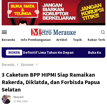
Loncat
ke
konten
Menu
Mobile
Beranda
Info Pembangunan
Artikel
Topik
Kabar Terki
a Tahun Ke Depan
NOKEN
Buka Konferwil I PWNU Papua Selatan,
Beranda
Ekonomi
3 Caketum BPP HIPMI Siap Ramaikan
Rakerda, Diklatda, dan Forbisda Papua
Selatan
Nuryani
17 Mei 2026