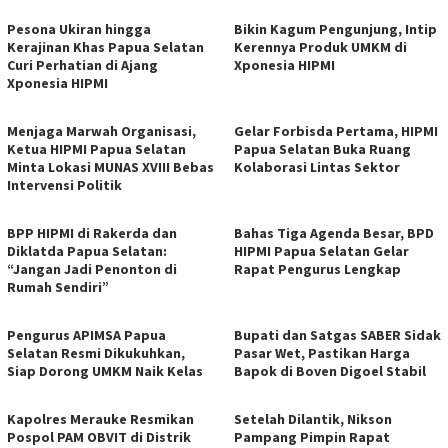
Pesona Ukiran hingga
Bikin Kagum Pengunjung, Intip
Kerajinan Khas Papua Selatan
Kerennya Produk UMKM di
Curi Perhatian di Ajang
Xponesia HIPMI
Xponesia HIPMI
Menjaga Marwah Organisasi,
Gelar Forbisda Pertama, HIPMI
Ketua HIPMI Papua Selatan
Papua Selatan Buka Ruang
Minta Lokasi MUNAS XVIII Bebas
Kolaborasi Lintas Sektor
Intervensi Politik
BPP HIPMI di Rakerda dan
Bahas Tiga Agenda Besar, BPD
Diklatda Papua Selatan:
HIPMI Papua Selatan Gelar
“Jangan Jadi Penonton di
Rapat Pengurus Lengkap
Rumah Sendiri”
Pengurus APIMSA Papua
Bupati dan Satgas SABER Sidak
Selatan Resmi Dikukuhkan,
Pasar Wet, Pastikan Harga
Siap Dorong UMKM Naik Kelas
Bapok di Boven Digoel Stabil
Kapolres Merauke Resmikan
Setelah Dilantik, Nikson
Pospol PAM OBVIT di Distrik
Pampang Pimpin Rapat