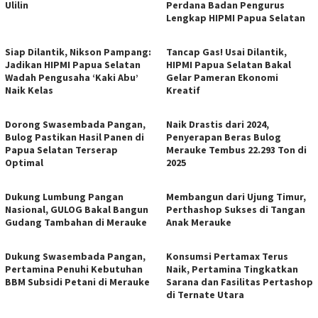
Ulilin
Perdana Badan Pengurus
Lengkap HIPMI Papua Selatan
Siap Dilantik, Nikson Pampang:
Tancap Gas! Usai Dilantik,
Jadikan HIPMI Papua Selatan
HIPMI Papua Selatan Bakal
Wadah Pengusaha ‘Kaki Abu’
Gelar Pameran Ekonomi
Naik Kelas
Kreatif
Dorong Swasembada Pangan,
Naik Drastis dari 2024,
Bulog Pastikan Hasil Panen di
Penyerapan Beras Bulog
Papua Selatan Terserap
Merauke Tembus 22.293 Ton di
Optimal
2025
Dukung Lumbung Pangan
Membangun dari Ujung Timur,
Nasional, GULOG Bakal Bangun
Perthashop Sukses di Tangan
Gudang Tambahan di Merauke
Anak Merauke
Dukung Swasembada Pangan,
Konsumsi Pertamax Terus
Pertamina Penuhi Kebutuhan
Naik, Pertamina Tingkatkan
BBM Subsidi Petani di Merauke
Sarana dan Fasilitas Pertashop
di Ternate Utara