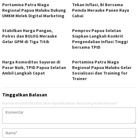
Pertamina Patra Niaga
Tekan Inflasi, BI Bersama
Regional Papua Maluku Dukung
Pemda Merauke Panen Raya
UMKM Melek Digital Marketing
Cabai
Stabilkan Harga Pangan,
Pemprov Papua Selatan
Polres dan BULOG Merauke
Siapkan Langkah Konkrit
Gelar GPM di Tiga Titik
Pengendalian Inflasi Tinggi
bersama TPID
Harga Komoditas Sayuran di
Pertamina Patra Niaga
Pasar Naik, TPID Papua Selatan
Regional Papua Maluku Gelar
Ambil Langkah Cepat
Sosialisasi dan Training for
Trainer
Tinggalkan Balasan
Alamat email Anda tidak akan dipublikasikan.
Ruas yang wajib ditandai
*