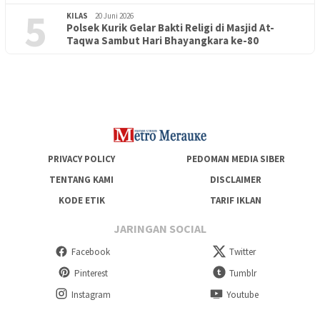
5
KILAS
20 Juni 2026
Polsek Kurik Gelar Bakti Religi di Masjid At-
PENDIDIKAN
18 Juni 2026
Taqwa Sambut Hari Bhayangkara ke-80
Lepas Puluhan Peserta Didik, TK Yapis 2 Merauke Siapkan
Generasi Berkarakter dan Berakhlak
PRIVACY POLICY
PEDOMAN MEDIA SIBER
TENTANG KAMI
DISCLAIMER
KODE ETIK
TARIF IKLAN
JARINGAN SOCIAL
Facebook
Twitter
Pinterest
Tumblr
Instagram
Youtube