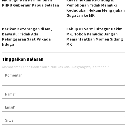
MK Gugurkan Permohonan
Kuasa Hukum KPU Nduga:
PHPU Gubernur Papua Selatan
Pemohonan Tidak Memiliki
Kedudukan Hukum Mengajukan
Gugatan ke MK
Berikan Keterangan di MK,
Cabup 01 Sarmi Ditegur Hakim
Bawaslu: Tidak Ada
MK, Tokoh Pemuda: Jangan
Pelanggaran Saat Pilkada
Memanfaatkan Momen Sidang
Nduga
MK
Tinggalkan Balasan
Alamat email Anda tidak akan dipublikasikan.
Ruas yang wajib ditandai
*