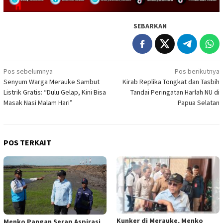
SEBARKAN
Navigasi
Pos sebelumnya
Pos berikutnya
Senyum Warga Merauke Sambut
Kirab Replika Tongkat dan Tasbih
pos
Listrik Gratis: “Dulu Gelap, Kini Bisa
Tandai Peringatan Harlah NU di
Masak Nasi Malam Hari”
Papua Selatan
POS TERKAIT
Kunker di Merauke, Menko
Menko Pangan Serap Aspirasi