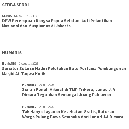
SERBA SERBI
SERBA - SERBI
24 Juli 2026
DPW Perempuan Bangsa Papua Selatan Ikuti Pelantikan
TOPIK
30 Juli 2026
Nasional dan Muspimnas di Jakarta
Wujudkan Sekolah Adiwiyata:SD Inpres Polder Merauke
Gandeng TNI-Polri Gelar Karya Bakti dan Kampanye…
HUMANIS
HUMANIS
1 Agustus 2026
Senator Sularso Hadiri Peletakan Batu Pertama Pembangunan
Masjid At-Taqwa Kurik
HUMANIS
28 Juli 2026
Ziarah Penuh Hikmat di TMP Trikora, Lanud J. A
Dimara Teguhkan Semangat Juang Pahlawan
HUMANIS
22 Juli 2026
Tak Hanya Layanan Kesehatan Gratis, Ratusan
Warga Pulang Bawa Sembako dari Lanud J.A Dimara