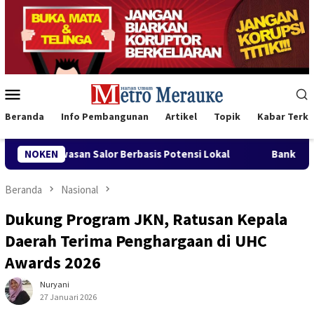
Loncat
ke
konten
Menu
Mobile
Beranda
Info Pembangunan
Artikel
Topik
Kabar Terki
s Potensi Lokal
NOKEN
Bank Mandiri Region XII Hadirkan Livin’
Beranda
Nasional
Dukung Program JKN, Ratusan Kepala
Daerah Terima Penghargaan di UHC
Awards 2026
Nuryani
27 Januari 2026