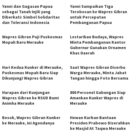
Yanni dan Gagasan Papua
Yanni Sampaikan Tiga
sebagai Tanah Injili yang
Terobosan ke Wapres Gibran
Diberkati: Simbol Solidaritas
untuk Percepatan
dan Toleransi Indonesia
Pembangunan Papua
Wapres Gibran Puji Puskesmas
Lestarikan Budaya, Wapres
Mopah Baru Merauke
Minta Pembangunan Kantor
Gubernur Gunakan Ornamen
Khas Daerah
Hari Kedua Kunker di Merauke,
Saat Wapres Gibran Diserbu
Puskesmas Mopah Baru Siap
Warga Merauke, Minta Jabat
Dikunjungi Wapres Gibran
Tangan hingga Foto Bersama
Harapan dari Kunjungan
800 Personel Gabungan Siap
Wapres Gibran ke RSUD Bumi
Amankan Kunker Wapres di
Animha Merauke
Merauke
Besok, Wapres Gibran Kunker
Hewan Kurban Bantuan
ke Merauke, Ini Agendanya
Presiden Prabowo Diserahkan
ke Masjid At Taqwa Merauke