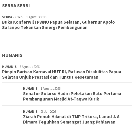
SERBA SERBI
SERBA - SERBI
9 Agustus 2026
Buka Konferwil I PWNU Papua Selatan, Gubernur Apolo
TOPIK
9 Agustus 2026
Safanpo Tekankan Sinergi Pembangunan
Konferwil I PWNU Papua Selatan Resmi Digelar, Siapkan
Kepengurusan Definitif Lima Tahun Ke Depan
HUMANIS
HUMANIS
8 Agustus 2026
Pimpin Barisan Karnaval HUT RI, Ratusan Disabilitas Papua
Selatan Unjuk Prestasi dan Tuntut Kesetaraan
HUMANIS
1 Agustus 2026
Senator Sularso Hadiri Peletakan Batu Pertama
Pembangunan Masjid At-Taqwa Kurik
HUMANIS
28 Juli 2026
Ziarah Penuh Hikmat di TMP Trikora, Lanud J. A
Dimara Teguhkan Semangat Juang Pahlawan