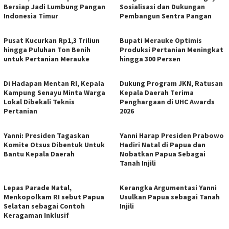
Bersiap Jadi Lumbung Pangan
Sosialisasi dan Dukungan
Indonesia Timur
Pembangun Sentra Pangan
Pusat Kucurkan Rp1,3 Triliun
Bupati Merauke Optimis
hingga Puluhan Ton Benih
Produksi Pertanian Meningkat
untuk Pertanian Merauke
hingga 300 Persen
Di Hadapan Mentan RI, Kepala
Dukung Program JKN, Ratusan
Kampung Senayu Minta Warga
Kepala Daerah Terima
Lokal Dibekali Teknis
Penghargaan di UHC Awards
Pertanian
2026
Yanni: Presiden Tagaskan
Yanni Harap Presiden Prabowo
Komite Otsus Dibentuk Untuk
Hadiri Natal di Papua dan
Bantu Kepala Daerah
Nobatkan Papua Sebagai
Tanah Injili
​Lepas Parade Natal,
Kerangka Argumentasi Yanni
Menkopolkam RI sebut Papua
Usulkan Papua sebagai Tanah
Selatan sebagai Contoh
Injili
Keragaman Inklusif