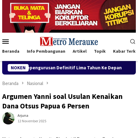
Loncat
ke
konten
Menu
Mobile
Beranda
Info Pembangunan
Artikel
Topik
Kabar Terki
an Kepengurusan Definitif Lima Tahun Ke Depan
NOKEN
Buka Ko
Beranda
Nasional
Argumen Yanni soal Usulan Kenaikan
Dana Otsus Papua 6 Persen
Arjuna
12 November 2025