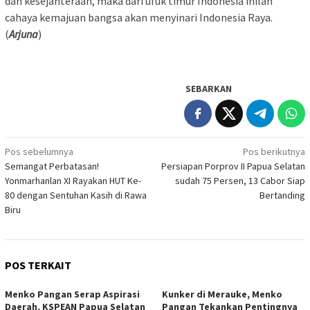
dan kesejahteraan, maka dari ufuk timur Indonesia inilah
cahaya kemajuan bangsa akan menyinari Indonesia Raya.
(
Arjuna
)
SEBARKAN
Navigasi
Pos sebelumnya
Pos berikutnya
Semangat Perbatasan!
Persiapan Porprov II Papua Selatan
pos
Yonmarhanlan XI Rayakan HUT Ke-
sudah 75 Persen, 13 Cabor Siap
80 dengan Sentuhan Kasih di Rawa
Bertanding
Biru
POS TERKAIT
Menko Pangan Serap Aspirasi
Kunker di Merauke, Menko
Daerah, KSPEAN Papua Selatan
Pangan Tekankan Pentingnya