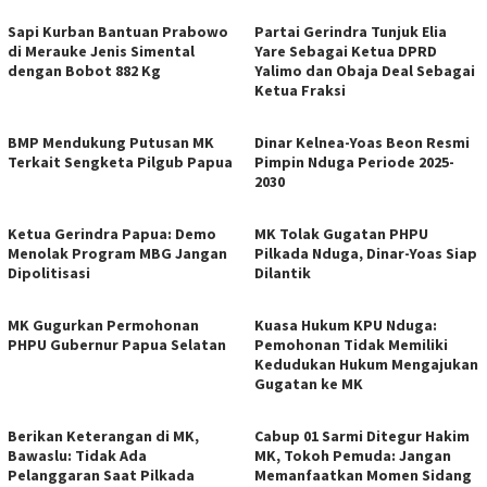
Sapi Kurban Bantuan Prabowo
Partai Gerindra Tunjuk Elia
di Merauke Jenis Simental
Yare Sebagai Ketua DPRD
dengan Bobot 882 Kg
Yalimo dan Obaja Deal Sebagai
Ketua Fraksi
BMP Mendukung Putusan MK
Dinar Kelnea-Yoas Beon Resmi
Terkait Sengketa Pilgub Papua
Pimpin Nduga Periode 2025-
2030
Ketua Gerindra Papua: Demo
MK Tolak Gugatan PHPU
Menolak Program MBG Jangan
Pilkada Nduga, Dinar-Yoas Siap
Dipolitisasi
Dilantik
MK Gugurkan Permohonan
Kuasa Hukum KPU Nduga:
PHPU Gubernur Papua Selatan
Pemohonan Tidak Memiliki
Kedudukan Hukum Mengajukan
Gugatan ke MK
Berikan Keterangan di MK,
Cabup 01 Sarmi Ditegur Hakim
Bawaslu: Tidak Ada
MK, Tokoh Pemuda: Jangan
Pelanggaran Saat Pilkada
Memanfaatkan Momen Sidang