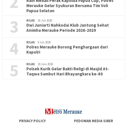
2
Raih Medali Perak Kapolda Papua Cup, Polres
Merauke Gelar Syukuran Bersama Tim Voli
Papua Selatan
3
KILAS
18 Juli 2026
Dwi Juniarti Nahkodai Klub Jantung Sehat
Animha Merauke Periode 2026-2029
4
KILAS
9 Juli 2026
Polres Merauke Borong Penghargaan dari
Kapolri
5
KILAS
20 Juni 2026
Polsek Kurik Gelar Bakti Religi di Masjid At-
PENDIDIKAN
18 Juni 2026
Taqwa Sambut Hari Bhayangkara ke-80
Lepas Puluhan Peserta Didik, TK Yapis 2 Merauke Siapkan
Generasi Berkarakter dan Berakhlak
PRIVACY POLICY
PEDOMAN MEDIA SIBER