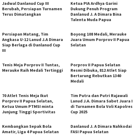
Jadwal Danlanud Cup III
Ketua PIA Ardhya Garini
Berubah, Persiapan Turnamen
Dukung Penuh Program
Terus Dimatangkan
Danlanud J. A Dimara Bina
Talenta Muda Papua
Persiapan Matang, Tim
Boyong 108 Medali, Merauke
Angkasa U-12 Lanud J.A Dimara
Juara Umum Porprov II Papua
Siap Berlaga di Danlanud Cup
Selatan
III
Tenis Meja Porprov II Tuntas,
Porprov II Papua Selatan
Merauke Raih Medali Tertinggi
Resmi Dibuka, 812 Atlet Siap
Bertarung Rebutkan 1340
Medali
70 Atlet Tenis Meja Ikut
Tim Putra dan Putri Rajawali
Porprov II Papua Selatan,
Lanud J.A. Dimara Sabet Juara I
Ketua Umum PTMSI minta
di Turnamen Bola Voli Kapolres
Junjung Tinggi Sportivitas
Cup 2025
Kembangkan Sepak Bola
Danlanud J. A Dimara Nahkodai
Amatir, Liga 4 Papua Selatan
FASI Papua Selatan