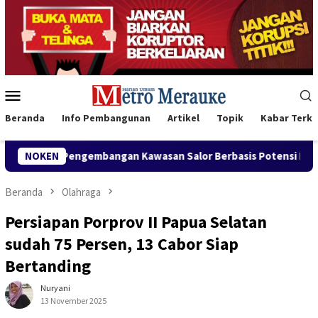
Loncat
ke
konten
Menu
Mobile
Beranda
Info Pembangunan
Artikel
Topik
Kabar Terki
Pengembangan Kawasan Salor Berbasis Potensi Lokal
NOKEN
Bank 
Beranda
Olahraga
Persiapan Porprov II Papua Selatan
sudah 75 Persen, 13 Cabor Siap
Bertanding
Nuryani
13 November 2025