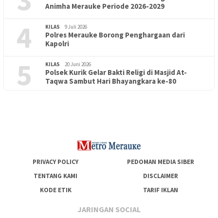
Animha Merauke Periode 2026-2029
4
KILAS
9 Juli 2026
Polres Merauke Borong Penghargaan dari
Kapolri
5
KILAS
20 Juni 2026
Polsek Kurik Gelar Bakti Religi di Masjid At-
PENDIDIKAN
18 Juni 2026
Taqwa Sambut Hari Bhayangkara ke-80
Lepas Puluhan Peserta Didik, TK Yapis 2 Merauke Siapkan
Generasi Berkarakter dan Berakhlak
PRIVACY POLICY
PEDOMAN MEDIA SIBER
TENTANG KAMI
DISCLAIMER
KODE ETIK
TARIF IKLAN
JARINGAN SOCIAL