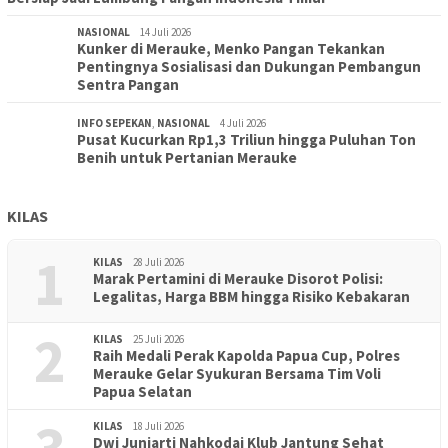
NASIONAL
14 Juli 2026
Kunker di Merauke, Menko Pangan Tekankan
Pentingnya Sosialisasi dan Dukungan Pembangun
Sentra Pangan
INFO SEPEKAN
,
NASIONAL
4 Juli 2026
Pusat Kucurkan Rp1,3 Triliun hingga Puluhan Ton
Benih untuk Pertanian Merauke
KILAS
1
KILAS
28 Juli 2026
Marak Pertamini di Merauke Disorot Polisi:
Legalitas, Harga BBM hingga Risiko Kebakaran
2
KILAS
25 Juli 2026
Raih Medali Perak Kapolda Papua Cup, Polres
Merauke Gelar Syukuran Bersama Tim Voli
Papua Selatan
3
KILAS
18 Juli 2026
Dwi Juniarti Nahkodai Klub Jantung Sehat