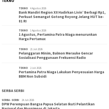
TEKNO
TEKNO
4 Agustus 2026
Bank Mandiri Region XII Hadirkan Livin’ Berbagi Rp1,
Perkuat Semangat Gotong Royong Jelang HUT ke-
81 RI
TEKNO
1 Agustus 2026
1 Agustus, Pertamina Patra Niaga menurunkan
Harga Pertamax
TEKNO
21 Juli 2026
Pelanggaran Minim, Balmon Merauke Gencar
Sosialisasi Penggunaan Frekuensi Radio
TEKNO
2 Juli 2026
Pertamina Patra Niaga Lakukan Penyesuaian Harga
BBM Non Subsidi
SERBA SERBI
SERBA - SERBI
24 Juli 2026
DPW Perempuan Bangsa Papua Selatan Ikuti Pelantikan
TOPIK
30 Juli 2026
Nasional dan Muspimnas di Jakarta
Wujudkan Sekolah Adiwiyata:SD Inpres Polder Merauke