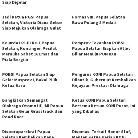
Siap Digelar
Jadi Ketua PGSI Papua
Fornas VIII, Papua Selatan
Selatan, Victoria Diana Gebze
Bawa Pulang 8 Medali
Siap Majukan Olahraga Gulat
Kejurda IKS.PI Ke-1 Papua
Pemprov Tekankan POBSI
Selatan, Kontingen Pesilat
Papua Selatan Siapkan Atlet
Merauke Sabet 16 Emas dan
Biliar Menuju PON XXII
Piala Bergilir
POBSI Papua Selatan Siap
Pengurus KONI Papua Selatan
Gelar Musprov I, Bakal Pilih
Dilantik, Gubernur: Kembalikan
Ketua Baru
Kejayaan Prestasi Olahraga
Bangkitkan Semangat
Ketua KONI Papua Selatan
Olahraga Otomotif, IMI Papua
Bertemu Ketum KONI Pusat, Ini
Selatan Gelar Grasstrack dan
yang Dibahas
Road Race
Disporaparekraf Papua
Disomasi Terkait Honor Staf,
Selatan Kembalikan Dana
Mantan Ketua Harian KONI