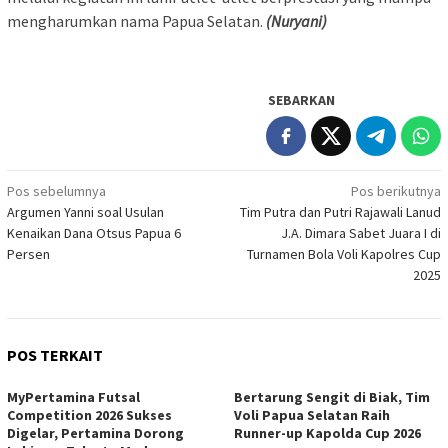
mengharumkan nama Papua Selatan.
(Nuryani)
SEBARKAN
Navigasi
Pos sebelumnya
Pos berikutnya
Argumen Yanni soal Usulan
Tim Putra dan Putri Rajawali Lanud
pos
Kenaikan Dana Otsus Papua 6
J.A. Dimara Sabet Juara I di
Persen
Turnamen Bola Voli Kapolres Cup
2025
POS TERKAIT
MyPertamina Futsal
​Bertarung Sengit di Biak, Tim
Competition 2026 Sukses
Voli Papua Selatan Raih
Digelar, Pertamina Dorong
Runner-up Kapolda Cup 2026