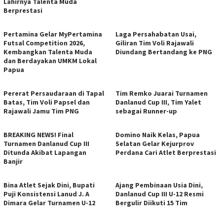
Lahirnya Talenta Muda
Berprestasi
Pertamina Gelar MyPertamina
Laga Persahabatan Usai,
Futsal Competition 2026,
Giliran Tim Voli Rajawali
Kembangkan Talenta Muda
Diundang Bertandang ke PNG
dan Berdayakan UMKM Lokal
Papua
Pererat Persaudaraan di Tapal
Tim Remko Juarai Turnamen
Batas, Tim Voli Papsel dan
Danlanud Cup III, Tim Yalet
Rajawali Jamu Tim PNG
sebagai Runner-up
BREAKING NEWS! Final
Domino Naik Kelas, Papua
Turnamen Danlanud Cup III
Selatan Gelar Kejurprov
Ditunda Akibat Lapangan
Perdana Cari Atlet Berprestasi
Banjir
Bina Atlet Sejak Dini, Bupati
Ajang Pembinaan Usia Dini,
Puji Konsistensi Lanud J. A
Danlanud Cup III U-12 Resmi
Dimara Gelar Turnamen U-12
Bergulir Diikuti 15 Tim