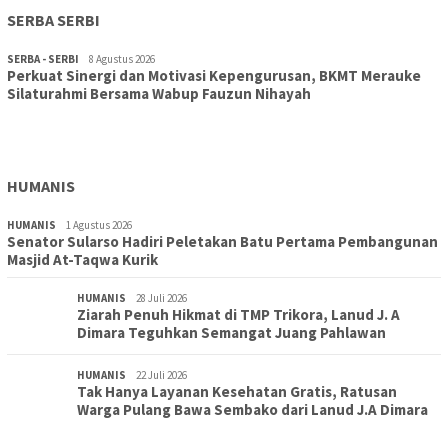
SERBA SERBI
SERBA - SERBI
8 Agustus 2026
Perkuat Sinergi dan Motivasi Kepengurusan, BKMT Merauke
TOPIK
30 Juli 2026
Silaturahmi Bersama Wabup Fauzun Nihayah
Wujudkan Sekolah Adiwiyata:SD Inpres Polder Merauke
Gandeng TNI-Polri Gelar Karya Bakti dan Kampanye…
HUMANIS
HUMANIS
1 Agustus 2026
Senator Sularso Hadiri Peletakan Batu Pertama Pembangunan
Masjid At-Taqwa Kurik
HUMANIS
28 Juli 2026
Ziarah Penuh Hikmat di TMP Trikora, Lanud J. A
Dimara Teguhkan Semangat Juang Pahlawan
HUMANIS
22 Juli 2026
Tak Hanya Layanan Kesehatan Gratis, Ratusan
Warga Pulang Bawa Sembako dari Lanud J.A Dimara