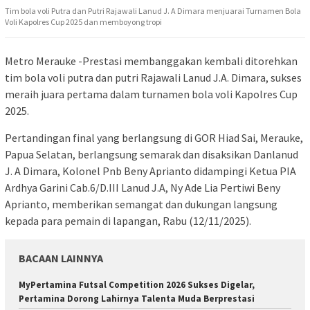
Tim bola voli Putra dan Putri Rajawali Lanud J. A Dimara menjuarai Turnamen Bola
Voli Kapolres Cup 2025 dan memboyong tropi
Metro Merauke -Prestasi membanggakan kembali ditorehkan
tim bola voli putra dan putri Rajawali Lanud J.A. Dimara, sukses
meraih juara pertama dalam turnamen bola voli Kapolres Cup
2025.
Pertandingan final yang berlangsung di GOR Hiad Sai, Merauke,
Papua Selatan, berlangsung semarak dan disaksikan Danlanud
J. A Dimara, Kolonel Pnb Beny Aprianto didampingi Ketua PIA
Ardhya Garini Cab.6/D.III Lanud J.A, Ny Ade Lia Pertiwi Beny
Aprianto, memberikan semangat dan dukungan langsung
kepada para pemain di lapangan, Rabu (12/11/2025).
BACAAN LAINNYA
MyPertamina Futsal Competition 2026 Sukses Digelar,
Pertamina Dorong Lahirnya Talenta Muda Berprestasi