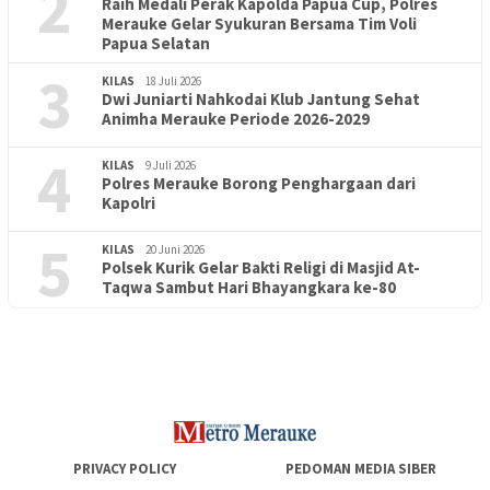
2
Raih Medali Perak Kapolda Papua Cup, Polres
Merauke Gelar Syukuran Bersama Tim Voli
Papua Selatan
3
KILAS
18 Juli 2026
Dwi Juniarti Nahkodai Klub Jantung Sehat
Animha Merauke Periode 2026-2029
4
KILAS
9 Juli 2026
Polres Merauke Borong Penghargaan dari
Kapolri
5
KILAS
20 Juni 2026
Polsek Kurik Gelar Bakti Religi di Masjid At-
PENDIDIKAN
18 Juni 2026
Taqwa Sambut Hari Bhayangkara ke-80
Lepas Puluhan Peserta Didik, TK Yapis 2 Merauke Siapkan
Generasi Berkarakter dan Berakhlak
PRIVACY POLICY
PEDOMAN MEDIA SIBER