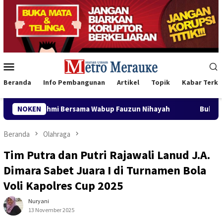
Loncat
ke
konten
Menu
Mobile
Beranda
Info Pembangunan
Artikel
Topik
Kabar Terki
ama Wabup Fauzun Nihayah
NOKEN
Buka Karnaval Pembangunan, B
Beranda
Olahraga
Tim Putra dan Putri Rajawali Lanud J.A.
Dimara Sabet Juara I di Turnamen Bola
Voli Kapolres Cup 2025
Nuryani
13 November 2025