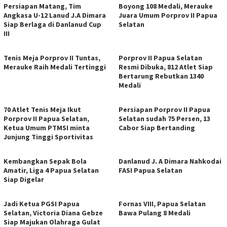
Persiapan Matang, Tim
Boyong 108 Medali, Merauke
Angkasa U-12 Lanud J.A Dimara
Juara Umum Porprov II Papua
Siap Berlaga di Danlanud Cup
Selatan
III
Tenis Meja Porprov II Tuntas,
Porprov II Papua Selatan
Merauke Raih Medali Tertinggi
Resmi Dibuka, 812 Atlet Siap
Bertarung Rebutkan 1340
Medali
70 Atlet Tenis Meja Ikut
Persiapan Porprov II Papua
Porprov II Papua Selatan,
Selatan sudah 75 Persen, 13
Ketua Umum PTMSI minta
Cabor Siap Bertanding
Junjung Tinggi Sportivitas
Kembangkan Sepak Bola
Danlanud J. A Dimara Nahkodai
Amatir, Liga 4 Papua Selatan
FASI Papua Selatan
Siap Digelar
Jadi Ketua PGSI Papua
Fornas VIII, Papua Selatan
Selatan, Victoria Diana Gebze
Bawa Pulang 8 Medali
Siap Majukan Olahraga Gulat