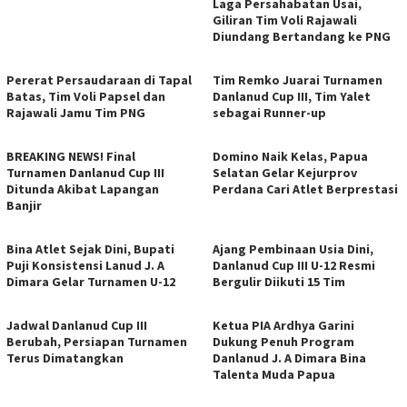
Laga Persahabatan Usai,
Giliran Tim Voli Rajawali
Diundang Bertandang ke PNG
Pererat Persaudaraan di Tapal
Tim Remko Juarai Turnamen
Batas, Tim Voli Papsel dan
Danlanud Cup III, Tim Yalet
Rajawali Jamu Tim PNG
sebagai Runner-up
BREAKING NEWS! Final
Domino Naik Kelas, Papua
Turnamen Danlanud Cup III
Selatan Gelar Kejurprov
Ditunda Akibat Lapangan
Perdana Cari Atlet Berprestasi
Banjir
Bina Atlet Sejak Dini, Bupati
Ajang Pembinaan Usia Dini,
Puji Konsistensi Lanud J. A
Danlanud Cup III U-12 Resmi
Dimara Gelar Turnamen U-12
Bergulir Diikuti 15 Tim
Jadwal Danlanud Cup III
Ketua PIA Ardhya Garini
Berubah, Persiapan Turnamen
Dukung Penuh Program
Terus Dimatangkan
Danlanud J. A Dimara Bina
Talenta Muda Papua