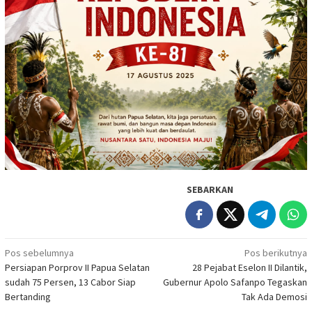
SEBARKAN
Navigasi
Pos sebelumnya
Pos berikutnya
Persiapan Porprov II Papua Selatan
28 Pejabat Eselon II Dilantik,
pos
sudah 75 Persen, 13 Cabor Siap
Gubernur Apolo Safanpo Tegaskan
Bertanding
Tak Ada Demosi