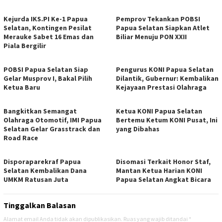
Kejurda IKS.PI Ke-1 Papua
Pemprov Tekankan POBSI
Selatan, Kontingen Pesilat
Papua Selatan Siapkan Atlet
Merauke Sabet 16 Emas dan
Biliar Menuju PON XXII
Piala Bergilir
POBSI Papua Selatan Siap
Pengurus KONI Papua Selatan
Gelar Musprov I, Bakal Pilih
Dilantik, Gubernur: Kembalikan
Ketua Baru
Kejayaan Prestasi Olahraga
Bangkitkan Semangat
Ketua KONI Papua Selatan
Olahraga Otomotif, IMI Papua
Bertemu Ketum KONI Pusat, Ini
Selatan Gelar Grasstrack dan
yang Dibahas
Road Race
Disporaparekraf Papua
Disomasi Terkait Honor Staf,
Selatan Kembalikan Dana
Mantan Ketua Harian KONI
UMKM Ratusan Juta
Papua Selatan Angkat Bicara
Tinggalkan Balasan
Alamat email Anda tidak akan dipublikasikan.
Ruas yang wajib ditandai
*