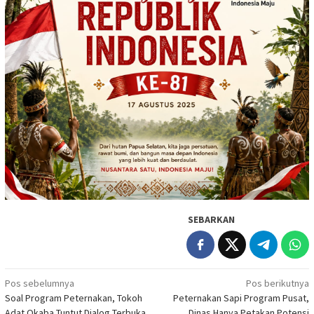
SEBARKAN
Navigasi
Pos sebelumnya
Pos berikutnya
Soal Program Peternakan, Tokoh
Peternakan Sapi Program Pusat,
pos
Adat Okaba Tuntut Dialog Terbuka
Dinas Hanya Petakan Potensi