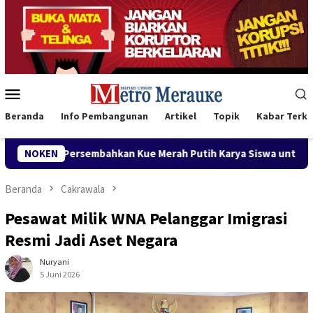
Loncat
ke
konten
Menu
Mobile
Beranda
Info Pembangunan
Artikel
Topik
Kabar Terki
kan Kue Merah Putih Karya Siswa untuk Wabup Fauzun Nihayah
NOKEN
Beranda
Cakrawala
Pesawat Milik WNA Pelanggar Imigrasi
Resmi Jadi Aset Negara
Nuryani
5 Juni 2026