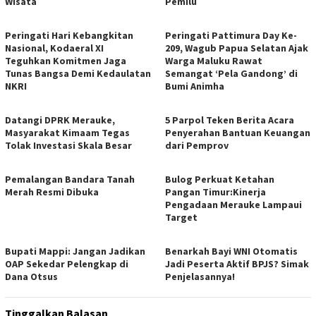
Wisata
Pemilu
Peringati Hari Kebangkitan
Peringati Pattimura Day Ke-
Nasional, Kodaeral XI
209, Wagub Papua Selatan Ajak
Teguhkan Komitmen Jaga
Warga Maluku Rawat
Tunas Bangsa Demi Kedaulatan
Semangat ‘Pela Gandong’ di
NKRI
Bumi Animha
Datangi DPRK Merauke,
5 Parpol Teken Berita Acara
Masyarakat Kimaam Tegas
Penyerahan Bantuan Keuangan
Tolak Investasi Skala Besar
dari Pemprov
Pemalangan Bandara Tanah
Bulog Perkuat Ketahan
Merah Resmi Dibuka
Pangan Timur:Kinerja
Pengadaan Merauke Lampaui
Target
Bupati Mappi: Jangan Jadikan
Benarkah Bayi WNI Otomatis
OAP Sekedar Pelengkap di
Jadi Peserta Aktif BPJS? Simak
Dana Otsus
Penjelasannya!
Tinggalkan Balasan