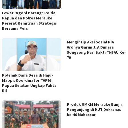
Lewat ‘Ngopi Bareng’, Polda
Papua dan Polres Merauke
Pererat Kemitraan Strategis
Bersama Pers
Mengintip Aksi Sosial PIA
Ardhya Garini J. A Dimara
Songsong Hari Bakti TNI AU Ke-
79
Polemik Dana Desa di Haju-
Mappi, Koordinator TAPM
Papua Selatan Ungkap Fakta
Ril
Produk UMKM Merauke Banjir
Pengunjung di HUT Dekranas
ke-46 Makassar