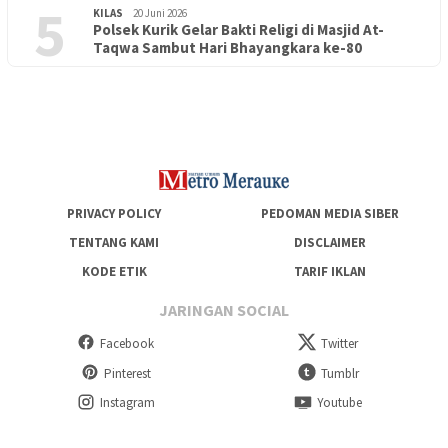
5
KILAS
20 Juni 2026
Polsek Kurik Gelar Bakti Religi di Masjid At-
PENDIDIKAN
18 Juni 2026
Taqwa Sambut Hari Bhayangkara ke-80
Lepas Puluhan Peserta Didik, TK Yapis 2 Merauke Siapkan
Generasi Berkarakter dan Berakhlak
PRIVACY POLICY
PEDOMAN MEDIA SIBER
TENTANG KAMI
DISCLAIMER
KODE ETIK
TARIF IKLAN
JARINGAN SOCIAL
Facebook
Twitter
Pinterest
Tumblr
Instagram
Youtube