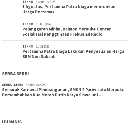
TEKNO
1 Agustus 2026
1 Agustus, Pertamina Patra Niaga menurunkan
Harga Pertamax
TEKNO
21 Juli 2026
Pelanggaran Minim, Balmon Merauke Gencar
Sosialisasi Penggunaan Frekuensi Radio
TEKNO
2 Juli 2026
Pertamina Patra Niaga Lakukan Penyesuaian Harga
BBM Non Subsidi
SERBA SERBI
SERBA - SERBI
8 Agustus 2026
Semarak Karnaval Pembangunan, SMKN 2 Pariwisata Merauke
Persembahkan Kue Merah Putih Karya Siswa unt…
TOPIK
8 Agustus 2026
Aksi Cepat DLH Merauke Atasi Sampah Karnaval
HUMANIS