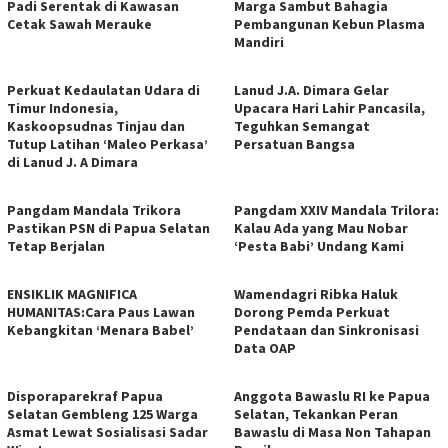
Padi Serentak di Kawasan
Marga Sambut Bahagia
Cetak Sawah Merauke
Pembangunan Kebun Plasma
Mandiri
Perkuat Kedaulatan Udara di
Lanud J.A. Dimara Gelar
Timur Indonesia,
Upacara Hari Lahir Pancasila,
Kaskoopsudnas Tinjau dan
Teguhkan Semangat
Tutup Latihan ‘Maleo Perkasa’
Persatuan Bangsa
di Lanud J. A Dimara
Pangdam Mandala Trikora
​Pangdam XXIV Mandala Trilora:
Pastikan PSN di Papua Selatan
Kalau Ada yang Mau Nobar
Tetap Berjalan
‘Pesta Babi’ Undang Kami
ENSIKLIK MAGNIFICA
Wamendagri Ribka Haluk
HUMANITAS:Cara Paus Lawan
Dorong Pemda Perkuat
Kebangkitan ‘Menara Babel’
Pendataan dan Sinkronisasi
Data OAP
Disporaparekraf Papua
Anggota Bawaslu RI ke Papua
Selatan Gembleng 125 Warga
Selatan, Tekankan Peran
Asmat Lewat Sosialisasi Sadar
Bawaslu di Masa Non Tahapan