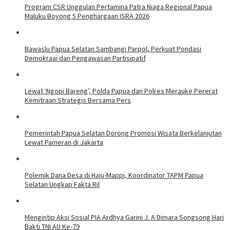
Program CSR Unggulan Pertamina Patra Niaga Regional Papua
Maluku Boyong 5 Penghargaan ISRA 2026
Bawaslu Papua Selatan Sambangi Parpol, Perkuat Pondasi
Demokraai dan Pengawasan Partisipatif
Lewat ‘Ngopi Bareng’, Polda Papua dan Polres Merauke Pererat
Kemitraan Strategis Bersama Pers
Pemerintah Papua Selatan Dorong Promosi Wisata Berkelanjutan
Lewat Pameran di Jakarta
Polemik Dana Desa di Haju-Mappi, Koordinator TAPM Papua
Selatan Ungkap Fakta Ril
Mengintip Aksi Sosial PIA Ardhya Garini J. A Dimara Songsong Hari
Bakti TNI AU Ke-79