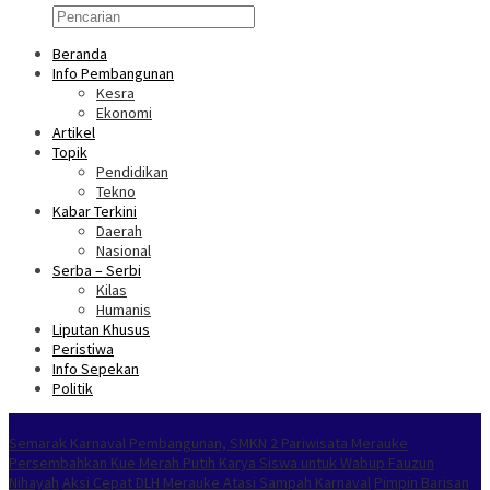
Beranda
Info Pembangunan
Kesra
Ekonomi
Artikel
Topik
Pendidikan
Tekno
Kabar Terkini
Daerah
Nasional
Serba – Serbi
Kilas
Humanis
Liputan Khusus
Peristiwa
Info Sepekan
Politik
NOKEN
Semarak Karnaval Pembangunan, SMKN 2 Pariwisata Merauke
Persembahkan Kue Merah Putih Karya Siswa untuk Wabup Fauzun
Nihayah
Aksi Cepat DLH Merauke Atasi Sampah Karnaval
Pimpin Barisan