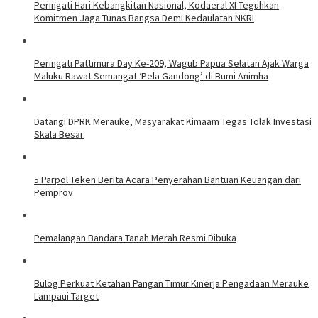
Peringati Hari Kebangkitan Nasional, Kodaeral XI Teguhkan
Komitmen Jaga Tunas Bangsa Demi Kedaulatan NKRI
Peringati Pattimura Day Ke-209, Wagub Papua Selatan Ajak Warga
Maluku Rawat Semangat ‘Pela Gandong’ di Bumi Animha
Datangi DPRK Merauke, Masyarakat Kimaam Tegas Tolak Investasi
Skala Besar
5 Parpol Teken Berita Acara Penyerahan Bantuan Keuangan dari
Pemprov
Pemalangan Bandara Tanah Merah Resmi Dibuka
Bulog Perkuat Ketahan Pangan Timur:Kinerja Pengadaan Merauke
Lampaui Target