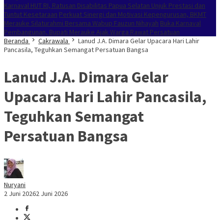
Karnaval HUT RI, Ratusan Disabilitas Papua Selatan Unjuk Prestasi dan
Tuntut Kesetaraan
Perkuat Sinergi dan Motivasi Kepengurusan, BKMT
Merauke Silaturahmi Bersama Wabup Fauzun Nihayah
Buka Karnaval
Pembangunan, Bupati Merauke Ajak Warga Rawat Persatuan
Beranda
Cakrawala
Lanud J.A. Dimara Gelar Upacara Hari Lahir
Pancasila, Teguhkan Semangat Persatuan Bangsa
Lanud J.A. Dimara Gelar
Upacara Hari Lahir Pancasila,
Teguhkan Semangat
Persatuan Bangsa
Nuryani
2 Juni 2026
2 Juni 2026