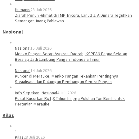
Humanis
28 Juli 2026
Ziarah Penuh Hikmat di TMP Trikora, Lanud J. A Dimara Teguhkan
Semangat Juang Pahlawan
Nasional
Nasional
15 Juli 2026
Menko Pangan Serap Aspirasi Daerah, KSPEAN Papua Selatan
Bersiap Jadi Lumbung Pangan Indonesia Timur
Nasional
14 Juli 2026
Kunker di Merauke, Menko Pangan Tekankan Pentingnya
Sosialisasi dan Dukungan Pembangun Sentra Pangan
Info Sepekan
,
Nasional
4 Juli 2026
Pusat Kucurkan Rp1,3 Triliun hingga Puluhan Ton Benih untuk
Pertanian Merauke
Kilas
1
Kilas
28 Juli 2026