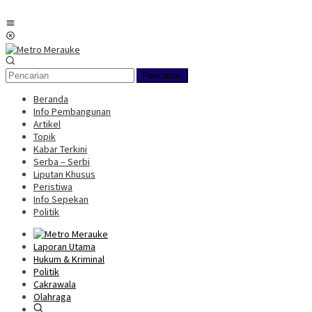
Loncat
ke
Menu
konten
Mobile
Pencarian
Beranda
Info Pembangunan
Artikel
Topik
Kabar Terkini
Serba – Serbi
Liputan Khusus
Peristiwa
Info Sepekan
Politik
Laporan Utama
Hukum & Kriminal
Politik
Cakrawala
Olahraga