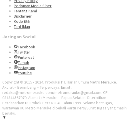
Privacy Policy
Pedoman Media Siber
Tentang Kami
Disclaimer
Kode Etik
Tarif Iklan
Jaringan Social
Facebook
Twitter
Pinterest
Tumblr
Instagram
Youtube
Copyright © 2015 - 2024. Produksi PT. Harian Umum Metro Merauke.
Akurat – Berimbang – Terpercaya. Email :
redaksi@metromerauke.com/metromerauke@gmail.com. CP :
081344567070. Alamat : Merauke – Papua Selatan. Diterbitkan
Berdasarkan UU Pokok Pers NO 40 Tahun 1999. Selama bertugas,
wartawan HU Metro Merauke dibekali Kartu Pers/Surat Tugas yang masih
berlaku.