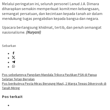
Melalui peringatan ini, seluruh personel Lanud J.A. Dimara
diharapkan semakin memperkuat komitmen kebangsaan,
semangat persatuan, dan kecintaan kepada tanah air dalam
mendukung tugas pengabdian kepada bangsa dan negara.
Upacara berlangsung khidmat, tertib, dan penuh semangat
nasionalisme.
(Nuryani)
Sebarkan
Navigasi
Pos sebelumnya
Pangdam Mandala Trikora Pastikan PSN di Papua
Selatan Tetap Berjalan
pos
Pos berikutnya
Pesta Miras Berujung Maut, 2 Warga Tewas Dikeroyok di
Tanah Miring
Pos terkait