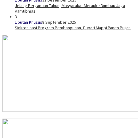
Liputan Khusus
31 Desember 2025
Jelang Pergantian Tahun, Masyarakat Merauke Diimbau Jaga
Kamtibmas
3
Liputan Khusus
8 September 2025
Sinkronisasi Program Pembangunan, Bupati Mappi Panen Pujian