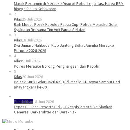
Marak Pertamini di Merauke Disorot Polisi: Legalitas, Harga BBM
hingga Risiko Kebakaran
2
Kilas
25 Juli 2026
Raih Medali Perak Kapolda Papua Cup, Polres Merauke Gelar
Syukuran Bersama Tim Voli Papua Selatan
3
Kilas
18 Juli 2026
Dwi Juniarti Nahkodai Klub Jantung Sehat Animha Merauke
Periode 2026-2029
4
Kilas
9 Juli 2026
Polres Merauke Borong Penghargaan dari Kapolri
5
Kilas
20 Juni 2026
Polsek Kurik Gelar Bakti Religi di Masjid At-Taqwa Sambut Hari
Bhayangkara ke-80
Pendidikan
18 Juni 2026
Lepas Puluhan Peserta Didik, TK Yapis 2 Merauke Siapkan
Generasi Berkarakter dan Berakhlak