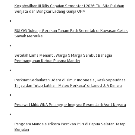
Kogabwilhan III Rilis Capaian Semester I 2026: TNI Sita Puluhan
Senjata dan Bongkar Ladang Ganja OPM
BULOG Dukung Gerakan Tanam Padi Serentak di Kawasan Cetak
Sawah Merauke
Setelah Lama Menanti, Warga 9 Marga Sambut Bahagia
Pembangunan Kebun Plasma Mandiri
Perkuat Kedaulatan Udara di Timur Indonesia, Kaskoopsudnas
Tinjau dan Tutup Latihan ‘Maleo Perkasa’ di Lanud J. A Dimara
Pesawat Milik WNA Pelanggar Imigrasi Resmi Jadi Aset Negara
Pangdam Mandala Trikora Pastikan PSN di Papua Selatan Tetap
Berjalan