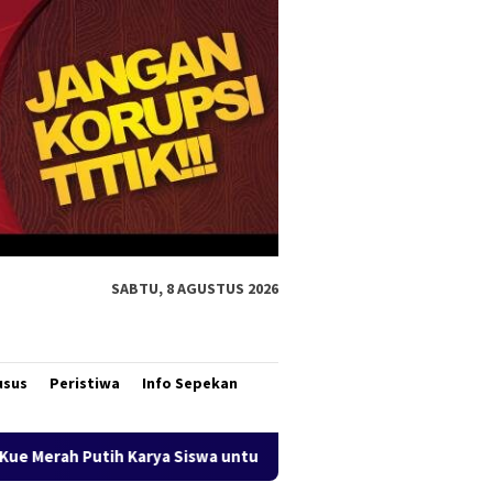
SABTU, 8 AGUSTUS 2026
usus
Peristiwa
Info Sepekan
a Siswa untuk Wabup Fauzun Nihayah
Aksi Cepat DLH Mer