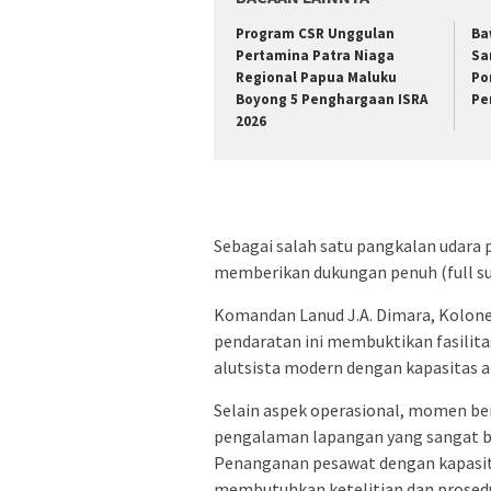
Program CSR Unggulan
Ba
Pertamina Patra Niaga
Sa
Regional Papua Maluku
Po
Boyong 5 Penghargaan ISRA
Pe
2026
Sebagai salah satu pangkalan udara pa
memberikan dukungan penuh (full su
Komandan Lanud J.A. Dimara, Kolon
pendaratan ini membuktikan fasilita
alutsista modern dengan kapasitas a
Selain aspek operasional, momen ber
pengalaman lapangan yang sangat be
Penanganan pesawat dengan kapasita
membutuhkan ketelitian dan prosedur