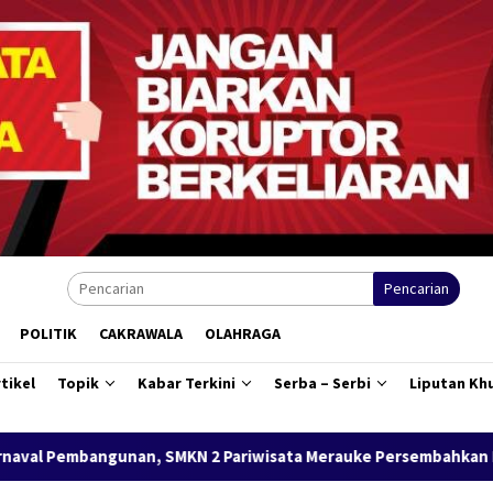
Pencarian
POLITIK
CAKRAWALA
OLAHRAGA
tikel
Topik
Kabar Terkini
Serba – Serbi
Liputan Kh
MKN 2 Pariwisata Merauke Persembahkan Kue Merah Putih Kary