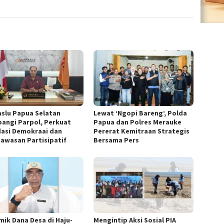
slu Papua Selatan
Lewat ‘Ngopi Bareng’, Polda
angi Parpol, Perkuat
Papua dan Polres Merauke
asi Demokraai dan
Pererat Kemitraan Strategis
awasan Partisipatif
Bersama Pers
mik Dana Desa di Haju-
Mengintip Aksi Sosial PIA