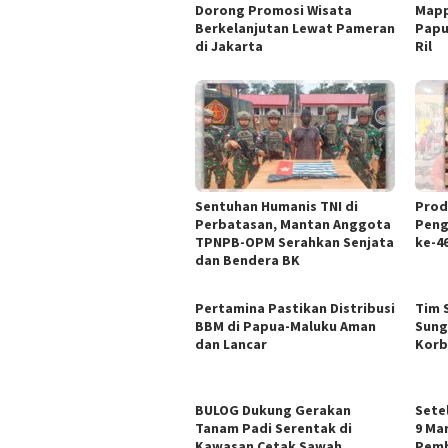
Dorong Promosi Wisata
Mapp
Berkelanjutan Lewat Pameran
Papu
di Jakarta
Ril
Sentuhan Humanis TNI di
Prod
Perbatasan, Mantan Anggota
Peng
TPNPB-OPM Serahkan Senjata
ke-4
dan Bendera BK
Pertamina Pastikan Distribusi
Tim 
BBM di Papua-Maluku Aman
Sung
dan Lancar
Korb
BULOG Dukung Gerakan
Sete
Tanam Padi Serentak di
9 Ma
Kawasan Cetak Sawah
Pemb