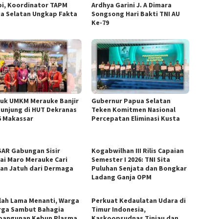
i, Koordinator TAPM
Ardhya Garini J. A Dimara
a Selatan Ungkap Fakta
Songsong Hari Bakti TNI AU
Ke-79
uk UMKM Merauke Banjir
Gubernur Papua Selatan
unjung di HUT Dekranas
Teken Komitmen Nasional
6 Makassar
Percepatan Eliminasi Kusta
SAR Gabungan Sisir
Kogabwilhan III Rilis Capaian
ai Maro Merauke Cari
Semester I 2026: TNI Sita
an Jatuh dari Dermaga
Puluhan Senjata dan Bongkar
Ladang Ganja OPM
lah Lama Menanti, Warga
Perkuat Kedaulatan Udara di
rga Sambut Bahagia
Timur Indonesia,
angunan Kebun Plasma
Kaskoopsudnas Tinjau dan