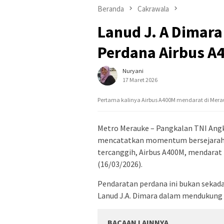
Beranda
Cakrawala
Lanud J. A Dimar
Perdana Airbus A
Nuryani
17 Maret 2026
Pertama kalinya Airbus A400M mendarat di Mera
Metro Merauke – Pangkalan TNI Ang
mencatatkan momentum bersejarah. 
tercanggih, Airbus A400M, mendarat
(16/03/2026).
Pendaratan perdana ini bukan sekada
Lanud J.A. Dimara dalam mendukung m
BACAAN LAINNYA