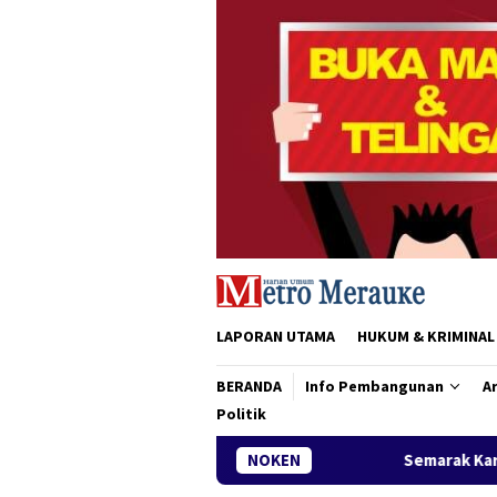
Loncat
ke
konten
LAPORAN UTAMA
HUKUM & KRIMINAL
BERANDA
Info Pembangunan
Ar
Politik
Semarak Karnaval Pembangunan, S
NOKEN