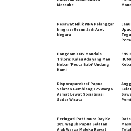
Merauke
Mand
Pesawat Milik WNA Pelanggar
Lanu
Imigrasi Resmi Jadi Aset
Upac
Negara
Tegu
Pers
​Pangdam XXIV Mandala
ENSI
Trilora: Kalau Ada yang Mau
HUMA
Nobar ‘Pesta Babi’ Undang
Keba
Kami
Disporaparekraf Papua
Angg
Selatan Gembleng 125 Warga
Sela
Asmat Lewat Sosialisasi
Bawa
Sadar Wisata
Pemi
Peringati Pattimura Day Ke-
Data
209, Wagub Papua Selatan
Masy
Ajak Warga Maluku Rawat
Tola