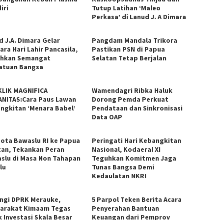
iri
Tutup Latihan ‘Maleo
Perkasa’ di Lanud J. A Dimara
d J.A. Dimara Gelar
Pangdam Mandala Trikora
ara Hari Lahir Pancasila,
Pastikan PSN di Papua
hkan Semangat
Selatan Tetap Berjalan
atuan Bangsa
KLIK MAGNIFICA
Wamendagri Ribka Haluk
NITAS:Cara Paus Lawan
Dorong Pemda Perkuat
ngkitan ‘Menara Babel’
Pendataan dan Sinkronisasi
Data OAP
ota Bawaslu RI ke Papua
Peringati Hari Kebangkitan
tan, Tekankan Peran
Nasional, Kodaeral XI
slu di Masa Non Tahapan
Teguhkan Komitmen Jaga
lu
Tunas Bangsa Demi
Kedaulatan NKRI
ngi DPRK Merauke,
5 Parpol Teken Berita Acara
arakat Kimaam Tegas
Penyerahan Bantuan
k Investasi Skala Besar
Keuangan dari Pemprov