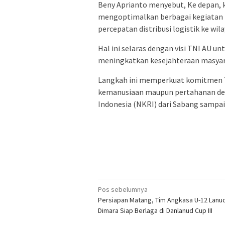
Beny Aprianto menyebut, Ke depan, 
mengoptimalkan berbagai kegiatan 
percepatan distribusi logistik ke wila
Hal ini selaras dengan visi TNI AU 
meningkatkan kesejahteraan masyarak
Langkah ini memperkuat komitmen T
kemanusiaan maupun pertahanan de
Indonesia (NKRI) dari Sabang sampa
Navigasi
Pos sebelumnya
Persiapan Matang, Tim Angkasa U-12 Lanud
pos
Dimara Siap Berlaga di Danlanud Cup III