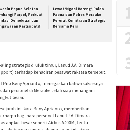
waslu Papua Selatan
Lewat ‘Ngopi Bareng’, Polda
mbangi Parpol, Perkuat
Papua dan Polres Merauke
ndasi Demokraai dan
Pererat Kemitraan Strategis
ngawasan Partisipatif
Bersama Pers
ling strategis di ufuk timur, Lanud J.A. Dimara
pport) terhadap kehadiran pesawat raksasa tersebut.
el Pnb Beny Aprianto, menegaskan bahwa suksesnya
s dan personel di Merauke telah siap menangani
ngkut besar.
sejarah ini, kata Beny Aprianto, memberikan
rharga bagi para personel Lanud J.A. Dimara.
s angkut besar seperti Airbus A400M, tentu
 teknis yang tinggi, sehingga menjadi ajang