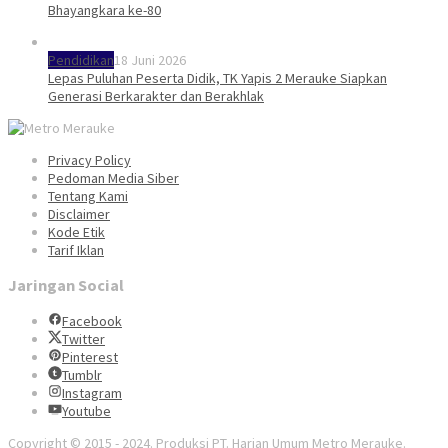
Bhayangkara ke-80
Pendidikan
18 Juni 2026
Lepas Puluhan Peserta Didik, TK Yapis 2 Merauke Siapkan
Generasi Berkarakter dan Berakhlak
Privacy Policy
Pedoman Media Siber
Tentang Kami
Disclaimer
Kode Etik
Tarif Iklan
Jaringan Social
Facebook
Twitter
Pinterest
Tumblr
Instagram
Youtube
Copyright © 2015 - 2024. Produksi PT. Harian Umum Metro Merauke.