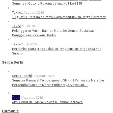
Semangat Gotong Royong Jelang HUT ke-81 RI
Tekno
1 Agustus 2026
1 Agustus, Pertamina Patra Niaga menurunkan Harga Pertamax
Tekno
21 Juli 2026
Pelanggaran Minim, Balmon Merauke Gencar Sosialisasi
Penggunaan Frekuensi Radio
Tekno
2 Juli 2026
Pertamina Patra Niaga Lakukan Penyesuaian Harga BBM Non
Subsidi
Serba Serbi
Serba - Serbi
8 Agustus 2026
Semarak Karnaval Pembangunan, SMKN 2 Pariwisata Merauke
Persembahkan Kue Merah Putih Karya Siswa unt…
Topik
8 Agustus 2026
Aksi Cepat DLH Merauke Atasi Sampah Karnaval
Humanis