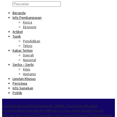
Beranda
Info Pembangunan
Kesra
Ekonomi
Artikel
Topik
Pendidikan
Tekno
Kabar Terkini
Daerah
Nasional
Serba – Serbi
Kilas
Humanis
Liputan Khusus
Peristiwa
Info Sepekan
Politik
NOKEN
Semarak Karnaval Pembangunan, SMKN 2 Pariwisata Merauke
Persembahkan Kue Merah Putih Karya Siswa untuk Wabup Fauzun
Nihayah
Aksi Cepat DLH Merauke Atasi Sampah Karnaval
Pimpin Barisan