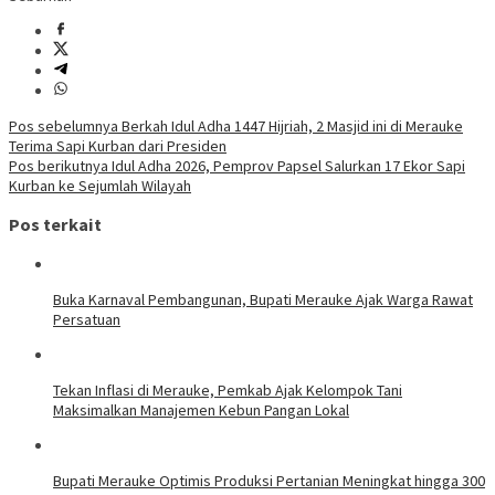
Navigasi
Pos sebelumnya
Berkah Idul Adha 1447 Hijriah, 2 Masjid ini di Merauke
Terima Sapi Kurban dari Presiden
pos
Pos berikutnya
Idul Adha 2026, Pemprov Papsel Salurkan 17 Ekor Sapi
Kurban ke Sejumlah Wilayah
Pos terkait
Buka Karnaval Pembangunan, Bupati Merauke Ajak Warga Rawat
Persatuan
Tekan Inflasi di Merauke, Pemkab Ajak Kelompok Tani
Maksimalkan Manajemen Kebun Pangan Lokal
Bupati Merauke Optimis Produksi Pertanian Meningkat hingga 300