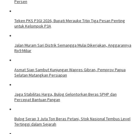
Persen
Teken PKS P3GI 2026, Bupati Merauke Titip Tiga Pesan Penting
untuk Kelompok P3A
Jalan Muram Sari Distrik Semangga Mulai Dikerjakan, Anggarannya
Rp9 Miliar
Asmat Siap Sambut Kunjungan Wapres Gibran, Pemprov Papua
Selatan Matangkan Persiapan
Jaga Stabilitas Harga, Bulog Gelontorkan Beras SPHP dan
Percepat Bantuan Pangan
Bulog Serap 3 Juta Ton Beras Petani, Stok Nasional Tembus Level
Tertinggi dalam Sejarah