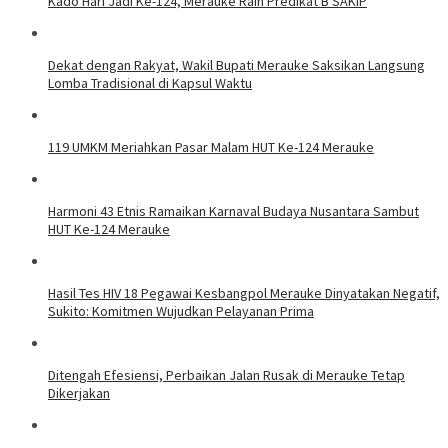
Kado Hari Jadi Ke-124, Merauke Raih Predikat B SAKIP
Dekat dengan Rakyat, Wakil Bupati Merauke Saksikan Langsung
Lomba Tradisional di Kapsul Waktu
119 UMKM Meriahkan Pasar Malam HUT Ke-124 Merauke
Harmoni 43 Etnis Ramaikan Karnaval Budaya Nusantara Sambut
HUT Ke-124 Merauke
Hasil Tes HIV 18 Pegawai Kesbangpol Merauke Dinyatakan Negatif,
Sukito: Komitmen Wujudkan Pelayanan Prima
Ditengah Efesiensi, Perbaikan Jalan Rusak di Merauke Tetap
Dikerjakan