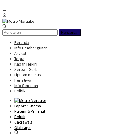
Loncat
ke
Menu
konten
Mobile
Pencarian
Beranda
Info Pembangunan
Artikel
Topik
Kabar Terkini
Serba – Serbi
Liputan Khusus
Peristiwa
Info Sepekan
Politik
Laporan Utama
Hukum & Kriminal
Politik
Cakrawala
Olahraga