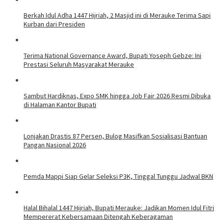
Berkah Idul Adha 1447 Hijriah, 2 Masjid ini di Merauke Terima Sapi
Kurban dari Presiden
Terima National Governance Award, Bupati Yoseph Gebze: Ini
Prestasi Seluruh Masyarakat Merauke
Sambut Hardiknas, Expo SMK hingga Job Fair 2026 Resmi Dibuka
di Halaman Kantor Bupati
Lonjakan Drastis 87 Persen, Bulog Masifkan Sosialisasi Bantuan
Pangan Nasional 2026
Pemda Mappi Siap Gelar Seleksi P3K, Tinggal Tunggu Jadwal BKN
Halal Bihalal 1447 Hijriah, Bupati Merauke: Jadikan Momen Idul Fitri
Mempererat Kebersamaan Ditengah Keberagaman