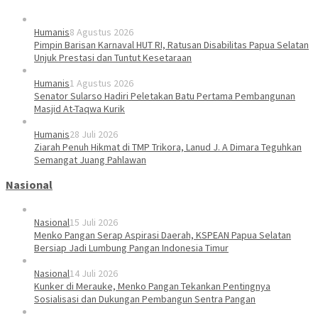
Humanis
8 Agustus 2026
Pimpin Barisan Karnaval HUT RI, Ratusan Disabilitas Papua Selatan
Unjuk Prestasi dan Tuntut Kesetaraan
Humanis
1 Agustus 2026
Senator Sularso Hadiri Peletakan Batu Pertama Pembangunan
Masjid At-Taqwa Kurik
Humanis
28 Juli 2026
Ziarah Penuh Hikmat di TMP Trikora, Lanud J. A Dimara Teguhkan
Semangat Juang Pahlawan
Nasional
Nasional
15 Juli 2026
Menko Pangan Serap Aspirasi Daerah, KSPEAN Papua Selatan
Bersiap Jadi Lumbung Pangan Indonesia Timur
Nasional
14 Juli 2026
Kunker di Merauke, Menko Pangan Tekankan Pentingnya
Sosialisasi dan Dukungan Pembangun Sentra Pangan