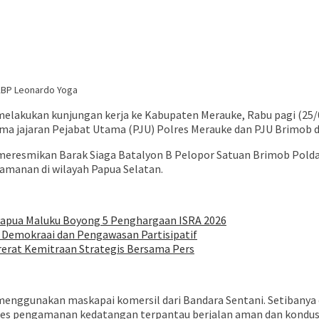
KBP Leonardo Yoga
 melakukan kunjungan kerja ke Kabupaten Merauke, Rabu pagi (25/
ma jajaran Pejabat Utama (PJU) Polres Merauke dan PJU Brimob 
l meresmikan Barak Siaga Batalyon B Pelopor Satuan Brimob Polda 
amanan di wilayah Papua Selatan.
Papua Maluku Boyong 5 Penghargaan ISRA 2026
 Demokraai dan Pengawasan Partisipatif
rerat Kemitraan Strategis Bersama Pers
menggunakan maskapai komersil dari Bandara Sentani. Setibanya 
ses pengamanan kedatangan terpantau berjalan aman dan kondus