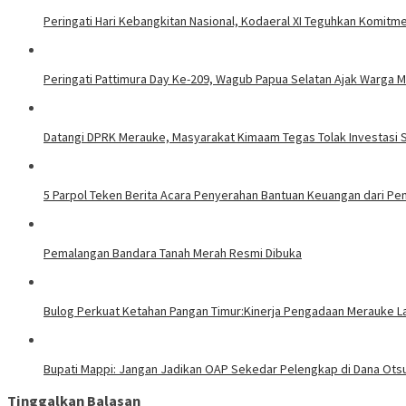
Peringati Hari Kebangkitan Nasional, Kodaeral XI Teguhkan Komit
Peringati Pattimura Day Ke-209, Wagub Papua Selatan Ajak Warga 
Datangi DPRK Merauke, Masyarakat Kimaam Tegas Tolak Investasi 
5 Parpol Teken Berita Acara Penyerahan Bantuan Keuangan dari P
Pemalangan Bandara Tanah Merah Resmi Dibuka
Bulog Perkuat Ketahan Pangan Timur:Kinerja Pengadaan Merauke L
Bupati Mappi: Jangan Jadikan OAP Sekedar Pelengkap di Dana Ots
Tinggalkan Balasan