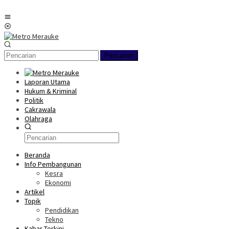
Loncat
ke
Menu
konten
Mobile
Pencarian
Laporan Utama
Hukum & Kriminal
Politik
Cakrawala
Olahraga
Beranda
Info Pembangunan
Kesra
Ekonomi
Artikel
Topik
Pendidikan
Tekno
Kabar Terkini