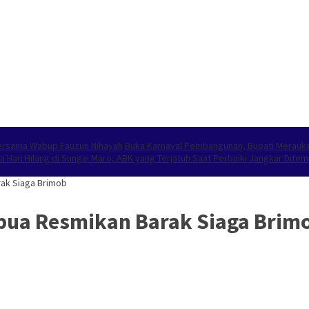
Bersama Wabup Fauzun Nihayah
Buka Karnaval Pembangunan, Bupati Merauk
ga Hari Hilang di Sungai Maro, ABK yang Terjatuh Saat Perbaiki Jangkar Dit
rak Siaga Brimob
apua Resmikan Barak Siaga Brim