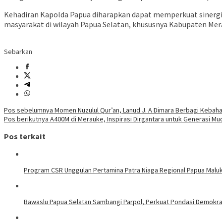
Kehadiran Kapolda Papua diharapkan dapat memperkuat sinergit
masyarakat di wilayah Papua Selatan, khususnya Kabupaten Mer
Sebarkan
Navigasi
Pos sebelumnya
Momen Nuzulul Qur’an, Lanud J. A Dimara Berbagi Kebah
Pos berikutnya
A400M di Merauke, Inspirasi Dirgantara untuk Generasi Mu
pos
Pos terkait
Program CSR Unggulan Pertamina Patra Niaga Regional Papua Malu
Bawaslu Papua Selatan Sambangi Parpol, Perkuat Pondasi Demokraa