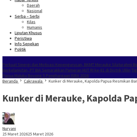
Daerah
Nasional
Serba – Serbi
Kilas
Humanis
Liputan Khusus
Peristiwa
Info Sepekan
Politik
NOKEN
Perkuat Sinergi dan Motivasi Kepengurusan, BKMT Merauke Silaturahmi 
Berkelanjutan, PT BIA Semarakkan Pameran HUT RI ke-81 di Distrik Ulilin
Ti
Papua Maluku Boyong 5 Penghargaan ISRA 2026
Beranda
Cakrawala
Kunker di Merauke, Kapolda Papua Resmikan Ba
Kunker di Merauke, Kapolda P
Nuryani
25 Maret 2026
25 Maret 2026