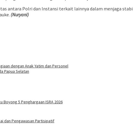
as antara Polri dan Instansi terkait lainnya dalam menjaga sta
auke.
(Nuryani)
agiaan dengan Anak Yatim dan Personel
da Papua Selatan
ku Boyong 5 Penghargaan ISRA 2026
i dan Pengawasan Partisipatif