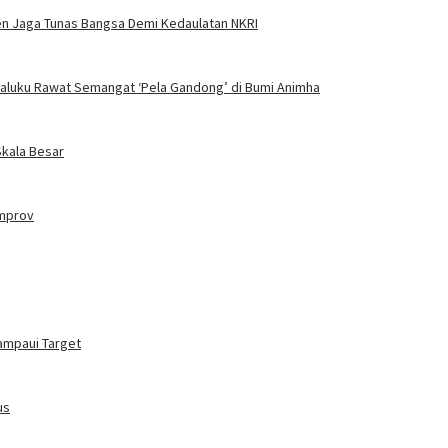
men Jaga Tunas Bangsa Demi Kedaulatan NKRI
Maluku Rawat Semangat ‘Pela Gandong’ di Bumi Animha
Skala Besar
emprov
ampaui Target
us