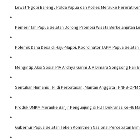
Lewat ‘Ngopi Bareng’, Polda Papua dan Polres Merauke Pererat Ke
Pemerintah Papua Selatan Dorong Promosi Wisata Berkelanjutan L
Polemik Dana Desa di Haju-Mappi, Koordinator TAPM Papua Selatan 
Mengintip Aksi Sosial PIA Ardhya Garini J. A Dimara Songsong Hari B
Sentuhan Humanis TNI di Perbatasan, Mantan Anggota TPNPB-OPM 
Produk UMKM Merauke Banjir Pengunjung di HUT Dekranas ke-46 M
Gubernur Papua Selatan Teken Komitmen Nasional Percepatan Elimi