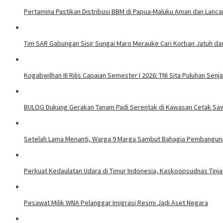
Pertamina Pastikan Distribusi BBM di Papua-Maluku Aman dan Lanca
Tim SAR Gabungan Sisir Sungai Maro Merauke Cari Korban Jatuh da
Kogabwilhan III Rilis Capaian Semester I 2026: TNI Sita Puluhan Se
BULOG Dukung Gerakan Tanam Padi Serentak di Kawasan Cetak Sa
Setelah Lama Menanti, Warga 9 Marga Sambut Bahagia Pembangun
Perkuat Kedaulatan Udara di Timur Indonesia, Kaskoopsudnas Tinjau
Pesawat Milik WNA Pelanggar Imigrasi Resmi Jadi Aset Negara