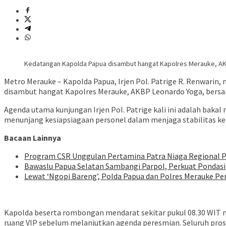
Kedatangan Kapolda Papua disambut hangat Kapolres Merauke, A
Metro Merauke – Kapolda Papua, Irjen Pol. Patrige R. Renwarin,
disambut hangat Kapolres Merauke, AKBP Leonardo Yoga, bersa
​Agenda utama kunjungan Irjen Pol. Patrige kali ini adalah baka
menunjang kesiapsiagaan personel dalam menjaga stabilitas ke
Bacaan Lainnya
Program CSR Unggulan Pertamina Patra Niaga Regional 
Bawaslu Papua Selatan Sambangi Parpol, Perkuat Pondasi
Lewat ‘Ngopi Bareng’, Polda Papua dan Polres Merauke Pe
​Kapolda beserta rombongan mendarat sekitar pukul 08.30 WIT 
ruang VIP sebelum melanjutkan agenda peresmian. Seluruh pro