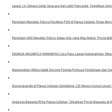
Lanud J.A. Dimara Gelar Upacara Hari Lahir Pancasila, Teguhkan S
Pangdam Mandala Trikora Pastikan PSN di Papua Selatan Tetap Berj
​Pangdam XXIV Mandala Trilora: Kalau Ada yang Mau Nobar ‘Pesta Ba
ENSIKLIK MAGNIFICA HUMANITAS:Cara Paus Lawan Kebangkitan ‘Mena
Wamendagri Ribka Haluk Dorong Pemda Perkuat Pendataan dan Sin
Disporaparekraf Papua Selatan Gembleng 125 Warga Asmat Lewat S
Anggota Bawaslu RI ke Papua Selatan, Tekankan Peran Bawaslu di 