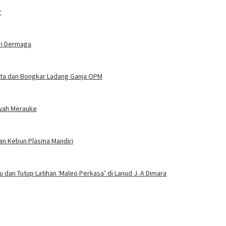
r
ri Dermaga
njata dan Bongkar Ladang Ganja OPM
wah Merauke
an Kebun Plasma Mandiri
 dan Tutup Latihan ‘Maleo Perkasa’ di Lanud J. A Dimara