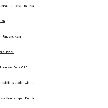
emangat Persatuan Bangsa
alan
bi’ Undang Kami
ra Babel’
kronisasi Data OAP
osialisasi Sadar Wisata
Masa Non Tahapan Pemilu