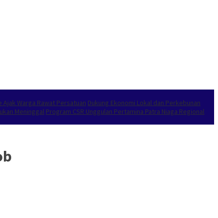
e Ajak Warga Rawat Persatuan
Dukung Ekonomi Lokal dan Perkebunan
emukan Meninggal
Program CSR Unggulan Pertamina Patra Niaga Regional
ob