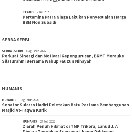
TEKNO
2 Juli 2026
Pertamina Patra Niaga Lakukan Penyesuaian Harga
BBM Non Subsidi
SERBA SERBI
SERBA - SERBI
8 Agustus 2026
Perkuat Sinergi dan Motivasi Kepengurusan, BKMT Merauke
TOPIK
30 Juli 2026
Silaturahmi Bersama Wabup Fauzun Nihayah
Wujudkan Sekolah Adiwiyata:SD Inpres Polder Merauke
Gandeng TNI-Polri Gelar Karya Bakti dan Kampanye…
HUMANIS
HUMANIS
1 Agustus 2026
Senator Sularso Hadiri Peletakan Batu Pertama Pembangunan
Masjid At-Taqwa Kurik
HUMANIS
28 Juli 2026
Ziarah Penuh Hikmat di TMP Trikora, Lanud J. A
Dimara Teguhkan Semangat Juang Pahlawan