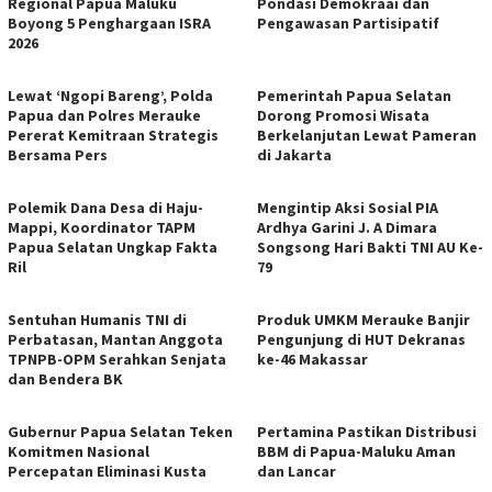
Regional Papua Maluku
Pondasi Demokraai dan
Boyong 5 Penghargaan ISRA
Pengawasan Partisipatif
2026
Lewat ‘Ngopi Bareng’, Polda
Pemerintah Papua Selatan
Papua dan Polres Merauke
Dorong Promosi Wisata
Pererat Kemitraan Strategis
Berkelanjutan Lewat Pameran
Bersama Pers
di Jakarta
Polemik Dana Desa di Haju-
Mengintip Aksi Sosial PIA
Mappi, Koordinator TAPM
Ardhya Garini J. A Dimara
Papua Selatan Ungkap Fakta
Songsong Hari Bakti TNI AU Ke-
Ril
79
Sentuhan Humanis TNI di
Produk UMKM Merauke Banjir
Perbatasan, Mantan Anggota
Pengunjung di HUT Dekranas
TPNPB-OPM Serahkan Senjata
ke-46 Makassar
dan Bendera BK
Gubernur Papua Selatan Teken
Pertamina Pastikan Distribusi
Komitmen Nasional
BBM di Papua-Maluku Aman
Percepatan Eliminasi Kusta
dan Lancar