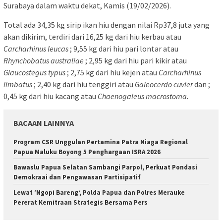
Surabaya dalam waktu dekat, Kamis (19/02/2026).
Total ada 34,35 kg sirip ikan hiu dengan nilai Rp37,8 juta yang
akan dikirim, terdiri dari 16,25 kg dari hiu kerbau atau
Carcharhinus leucas
; 9,55 kg dari hiu pari lontar atau
Rhynchobatus australiae
; 2,95 kg dari hiu pari kikir atau
Glaucostegus typus
; 2,75 kg dari hiu kejen atau
Carcharhinus
limbatus
; 2,40 kg dari hiu tenggiri atau
Galeocerdo cuvier
dan ;
0,45 kg dari hiu kacang atau
Chaenogaleus macrostoma
.
BACAAN LAINNYA
Program CSR Unggulan Pertamina Patra Niaga Regional
Papua Maluku Boyong 5 Penghargaan ISRA 2026
Bawaslu Papua Selatan Sambangi Parpol, Perkuat Pondasi
Demokraai dan Pengawasan Partisipatif
Lewat ‘Ngopi Bareng’, Polda Papua dan Polres Merauke
Pererat Kemitraan Strategis Bersama Pers