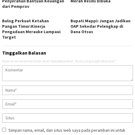
Penyerahan Bantuan Keuangan
Merah Resmi Dibuka
dari Pemprov
Bulog Perkuat Ketahan
Bupati Mappi: Jangan Jadikan
Pangan Timur:Kinerja
OAP Sekedar Pelengkap di
Pengadaan Merauke Lampaui
Dana Otsus
Target
Tinggalkan Balasan
Alamat email Anda tidak akan dipublikasikan.
Ruas yang wajib ditandai
*
Simpan nama, email, dan situs web saya pada peramban ini untuk