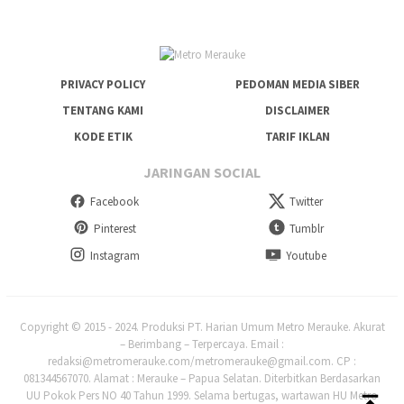
PRIVACY POLICY
PEDOMAN MEDIA SIBER
TENTANG KAMI
DISCLAIMER
KODE ETIK
TARIF IKLAN
JARINGAN SOCIAL
Facebook
Twitter
Pinterest
Tumblr
Instagram
Youtube
Copyright © 2015 - 2024. Produksi PT. Harian Umum Metro Merauke. Akurat
– Berimbang – Terpercaya. Email :
redaksi@metromerauke.com/metromerauke@gmail.com. CP :
081344567070. Alamat : Merauke – Papua Selatan. Diterbitkan Berdasarkan
UU Pokok Pers NO 40 Tahun 1999. Selama bertugas, wartawan HU Metro