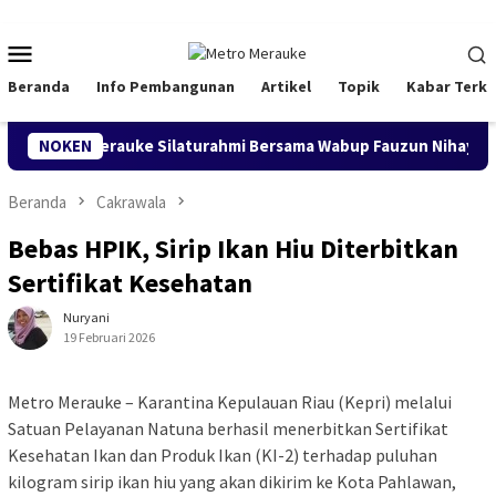
Loncat
ke
Menu
konten
Mobile
Beranda
Info Pembangunan
Artikel
Topik
Kabar Terki
BKMT Merauke Silaturahmi Bersama Wabup Fauzun Nihayah
NOKEN
Beranda
Cakrawala
Bebas HPIK, Sirip Ikan Hiu Diterbitkan
Sertifikat Kesehatan
Nuryani
19 Februari 2026
Metro Merauke – Karantina Kepulauan Riau (Kepri) melalui
Satuan Pelayanan Natuna berhasil menerbitkan Sertifikat
Kesehatan Ikan dan Produk Ikan (KI-2) terhadap puluhan
kilogram sirip ikan hiu yang akan dikirim ke Kota Pahlawan,