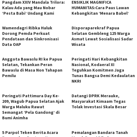
​Pangdam XXIV Mandala Trilora:
ENSIKLIK MAGNIFICA
Kalau Ada yang Mau Nobar
HUMANITAS:Cara Paus Lawan
‘Pesta Babi’ Undang Kami
Kebangkitan ‘Menara Babel’
Wamendagri Ribka Haluk
Disporaparekraf Papua
Dorong Pemda Perkuat
Selatan Gembleng 125 Warga
Pendataan dan Sinkronisasi
Asmat Lewat Sosialisasi Sadar
Data OAP
Wisata
Anggota Bawaslu RI ke Papua
Peringati Hari Kebangkitan
Selatan, Tekankan Peran
Nasional, Kodaeral XI
Bawaslu di Masa Non Tahapan
Teguhkan Komitmen Jaga
Pemilu
Tunas Bangsa Demi Kedaulatan
NKRI
Peringati Pattimura Day Ke-
Datangi DPRK Merauke,
209, Wagub Papua Selatan Ajak
Masyarakat Kimaam Tegas
Warga Maluku Rawat
Tolak Investasi Skala Besar
Semangat ‘Pela Gandong’ di
Bumi Animha
5 Parpol Teken Berita Acara
Pemalangan Bandara Tanah