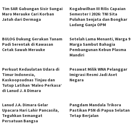
Tim SAR Gabungan Sisir Sungai
Kogabwilhan III Rilis Capaian
Maro Merauke Cari Korban
Semester I 2026: TNI Sita
Jatuh dari Dermaga
Puluhan Senjata dan Bongkar
Ladang Ganja OPM
BULOG Dukung Gerakan Tanam
Setelah Lama Menanti, Warga 9
Padi Serentak di Kawasan
Marga Sambut Bahagia
Cetak Sawah Merauke
Pembangunan Kebun Plasma
Mandiri
Perkuat Kedaulatan Udara di
Pesawat Milik WNA Pelanggar
Timur Indonesia,
Imigrasi Resmi Jadi Aset
Kaskoopsudnas Tinjau dan
Negara
Tutup Latihan ‘Maleo Perkasa’
di Lanud J. A Dimara
Lanud J.A. Dimara Gelar
Pangdam Mandala Trikora
Upacara Hari Lahir Pancasila,
Pastikan PSN di Papua Selatan
Teguhkan Semangat
Tetap Berjalan
Persatuan Bangsa