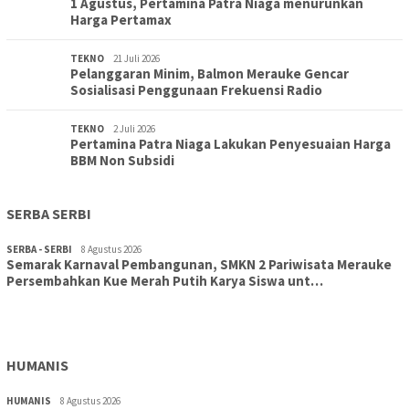
1 Agustus, Pertamina Patra Niaga menurunkan
Harga Pertamax
TEKNO
21 Juli 2026
Pelanggaran Minim, Balmon Merauke Gencar
Sosialisasi Penggunaan Frekuensi Radio
TEKNO
2 Juli 2026
Pertamina Patra Niaga Lakukan Penyesuaian Harga
BBM Non Subsidi
SERBA SERBI
SERBA - SERBI
8 Agustus 2026
Semarak Karnaval Pembangunan, SMKN 2 Pariwisata Merauke
Persembahkan Kue Merah Putih Karya Siswa unt…
TOPIK
8 Agustus 2026
Aksi Cepat DLH Merauke Atasi Sampah Karnaval
HUMANIS
HUMANIS
8 Agustus 2026