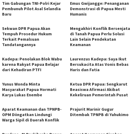
Tim Gabungan TNI-Polri Kejar
Emus Gwijangge: Penanganan
Pembunuh Pilot Asal Selandia
Demonstrasi di Papua Mesti
Baru
Humanis
Sekwan DPR Papua Akan
Mengakhiri Konflik Bersenjata
Tempuh Prosedur Hukum
di Tanah Papua Perlu Solusi
Terkait Pemalsuan
Lain Selain Pendekatan
Tandatangannya
Keamanan
Kadepa: Penolakan Blok Wabu
Laurenzus Kadepa: Saya Ikut
karena Rakyat Papua Belajar
Bersukacita Atas Vonis Bebas
dari Kehadiran PTFI
Haris dan Fatia
Yunus Wonda Minta
Ketua DPR Papua: Sengkarut
Masyarakat Papua Hormati
Beasiswa Afirmasi Akibat
Karya Lukas Enembe
Kekeliruan Pemerintah Pusat
Aparat Keamanan dan TPNPB-
Prajurit Marinir Gugur
OPM Diingatkan Lindungi
Ditembak TPNPB di Yahukimo
Warga Sipil di Daerah Konflik