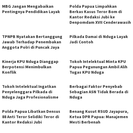
MBG Jangan Mengabaikan
Polda Papua Limpahkan
Pentingnya Pendidikan Layak
Berkas Kasus Teror Bom di
Kantor Redaksi Jubi ke
Denpomdam XVII Cenderawasih
TPNPB Nyatakan Bertanggung
Pilkada Damai di Nduga Layak
Jawab Terhadap Penembakan
Jadi Contoh
Anggota Polri di Puncak Jaya
Kinerja KPU Nduga Dianggap
Tokoh Intelektual Minta KPU
Berpotensi Menimbulkan
Papua Pegunungan Ambil Alih
Konflik
Tugas KPU Nduga
Tokoh Intelektual Ingatkan
Berbagai Faktor Penyebab
Penyelenggara Pilkada di
Sebagian ASN Tidak Berada di
Nduga Jaga Profesionalisme
Nduga
Polda Papua Libatkan Densus
Benang Kusut RSUD Jayapura,
88 Anti Teror Selidiki Teror di
Ketua DPR Papua: Manajemen
Kantor Redaksi Jubi
Mesti Berbenah