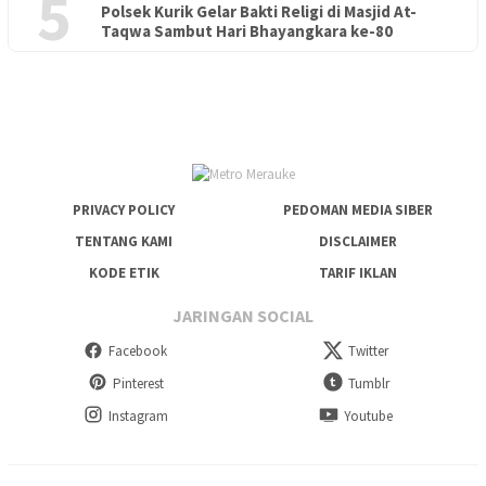
5
Polsek Kurik Gelar Bakti Religi di Masjid At-
PENDIDIKAN
18 Juni 2026
Taqwa Sambut Hari Bhayangkara ke-80
Lepas Puluhan Peserta Didik, TK Yapis 2 Merauke Siapkan
Generasi Berkarakter dan Berakhlak
PRIVACY POLICY
PEDOMAN MEDIA SIBER
TENTANG KAMI
DISCLAIMER
KODE ETIK
TARIF IKLAN
JARINGAN SOCIAL
Facebook
Twitter
Pinterest
Tumblr
Instagram
Youtube