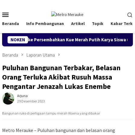
Loncat
ke
Menu
konten
Mobile
Beranda
Info Pembangunan
Artikel
Topik
Kabar Terki
 Merauke Persembahkan Kue Merah Putih Karya Siswa untuk Wab
NOKEN
Beranda
Laporan Utama
Puluhan Bangunan Terbakar, Belasan
Orang Terluka Akibat Rusuh Massa
Pengantar Jenazah Lukas Enembe
Arjuna
29 Desember 2023
Bangunan ruko di pertigaan lampu merah Waena yang dibakar
Metro Merauke – Puluhan bangunan dan belasan orang