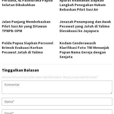
Perdana, 41 Paskibraka Papua
Aparat Keamanan Siapkan
Selatan Dikukuhkan
Langkah Penegakan Hukum
Bebaskan Pilot Susi Air
Jalan Panjang Membebaskan
Jenazah Penumpang dan Awak
Pilot Susi Air yang Ditawan
Pesawat yang Jatuh di Yalimo
TPNPB-OPM
Dievakuasi ke Jayapura
Polda Papua Siapkan Personel
Kodam Cenderawasih
Brimob Evakuasi Korban
Klarifikasi Foto TNI Menunjuk
Pesawat Jatuh di Yalimo
Papan Nama Gereja dengan
Senjata
Tinggalkan Balasan
Alamat email Anda tidak akan dipublikasikan.
Ruas yang wajib ditandai
*