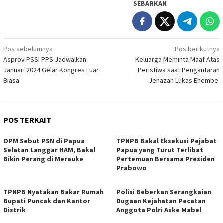
SEBARKAN
Navigasi
Pos sebelumnya
Pos berikutnya
Asprov PSSI PPS Jadwalkan
Keluarga Meminta Maaf Atas
pos
Januari 2024 Gelar Kongres Luar
Peristiwa saat Pengantaran
Biasa
Jenazah Lukas Enembe
POS TERKAIT
OPM Sebut PSN di Papua
TPNPB Bakal Eksekusi Pejabat
Selatan Langgar HAM, Bakal
Papua yang Turut Terlibat
Bikin Perang di Merauke
Pertemuan Bersama Presiden
Prabowo
TPNPB Nyatakan Bakar Rumah
Polisi Beberkan Serangkaian
Bupati Puncak dan Kantor
Dugaan Kejahatan Pecatan
Distrik
Anggota Polri Aske Mabel