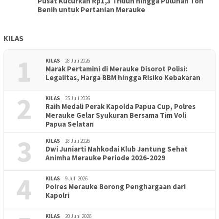
Pusat Kucurkan Rp1,3 Triliun hingga Puluhan Ton
Benih untuk Pertanian Merauke
KILAS
1
KILAS
28 Juli 2026
Marak Pertamini di Merauke Disorot Polisi:
Legalitas, Harga BBM hingga Risiko Kebakaran
2
KILAS
25 Juli 2026
Raih Medali Perak Kapolda Papua Cup, Polres
Merauke Gelar Syukuran Bersama Tim Voli
Papua Selatan
3
KILAS
18 Juli 2026
Dwi Juniarti Nahkodai Klub Jantung Sehat
Animha Merauke Periode 2026-2029
4
KILAS
9 Juli 2026
Polres Merauke Borong Penghargaan dari
Kapolri
KILAS
20 Juni 2026