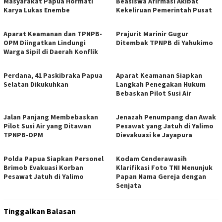
Masyarakat Papua Hormati
Beasiswa Afirmasi Akibat
Karya Lukas Enembe
Kekeliruan Pemerintah Pusat
Aparat Keamanan dan TPNPB-
Prajurit Marinir Gugur
OPM Diingatkan Lindungi
Ditembak TPNPB di Yahukimo
Warga Sipil di Daerah Konflik
Perdana, 41 Paskibraka Papua
Aparat Keamanan Siapkan
Selatan Dikukuhkan
Langkah Penegakan Hukum
Bebaskan Pilot Susi Air
Jalan Panjang Membebaskan
Jenazah Penumpang dan Awak
Pilot Susi Air yang Ditawan
Pesawat yang Jatuh di Yalimo
TPNPB-OPM
Dievakuasi ke Jayapura
Polda Papua Siapkan Personel
Kodam Cenderawasih
Brimob Evakuasi Korban
Klarifikasi Foto TNI Menunjuk
Pesawat Jatuh di Yalimo
Papan Nama Gereja dengan
Senjata
Tinggalkan Balasan