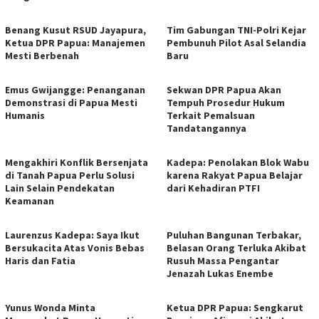
Benang Kusut RSUD Jayapura,
Tim Gabungan TNI-Polri Kejar
Ketua DPR Papua: Manajemen
Pembunuh Pilot Asal Selandia
Mesti Berbenah
Baru
Emus Gwijangge: Penanganan
Sekwan DPR Papua Akan
Demonstrasi di Papua Mesti
Tempuh Prosedur Hukum
Humanis
Terkait Pemalsuan
Tandatangannya
Mengakhiri Konflik Bersenjata
Kadepa: Penolakan Blok Wabu
di Tanah Papua Perlu Solusi
karena Rakyat Papua Belajar
Lain Selain Pendekatan
dari Kehadiran PTFI
Keamanan
Laurenzus Kadepa: Saya Ikut
Puluhan Bangunan Terbakar,
Bersukacita Atas Vonis Bebas
Belasan Orang Terluka Akibat
Haris dan Fatia
Rusuh Massa Pengantar
Jenazah Lukas Enembe
Yunus Wonda Minta
Ketua DPR Papua: Sengkarut