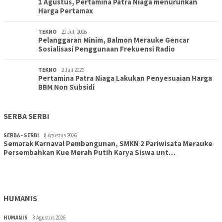
1 Agustus, Pertamina Patra Niaga menurunkan
Harga Pertamax
TEKNO
21 Juli 2026
Pelanggaran Minim, Balmon Merauke Gencar
Sosialisasi Penggunaan Frekuensi Radio
TEKNO
2 Juli 2026
Pertamina Patra Niaga Lakukan Penyesuaian Harga
BBM Non Subsidi
SERBA SERBI
SERBA - SERBI
8 Agustus 2026
Semarak Karnaval Pembangunan, SMKN 2 Pariwisata Merauke
Persembahkan Kue Merah Putih Karya Siswa unt…
TOPIK
8 Agustus 2026
Aksi Cepat DLH Merauke Atasi Sampah Karnaval
HUMANIS
HUMANIS
8 Agustus 2026