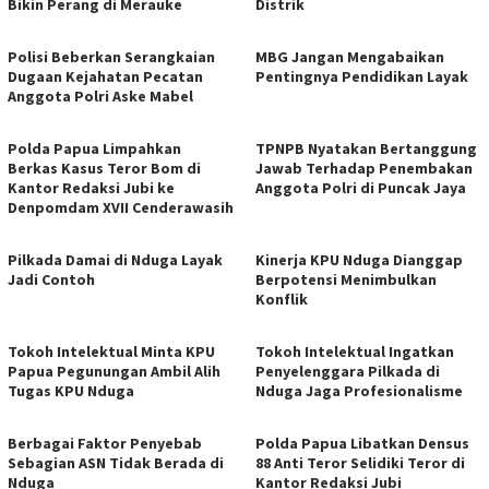
Bikin Perang di Merauke
Distrik
Polisi Beberkan Serangkaian
MBG Jangan Mengabaikan
Dugaan Kejahatan Pecatan
Pentingnya Pendidikan Layak
Anggota Polri Aske Mabel
Polda Papua Limpahkan
TPNPB Nyatakan Bertanggung
Berkas Kasus Teror Bom di
Jawab Terhadap Penembakan
Kantor Redaksi Jubi ke
Anggota Polri di Puncak Jaya
Denpomdam XVII Cenderawasih
Pilkada Damai di Nduga Layak
Kinerja KPU Nduga Dianggap
Jadi Contoh
Berpotensi Menimbulkan
Konflik
Tokoh Intelektual Minta KPU
Tokoh Intelektual Ingatkan
Papua Pegunungan Ambil Alih
Penyelenggara Pilkada di
Tugas KPU Nduga
Nduga Jaga Profesionalisme
Berbagai Faktor Penyebab
Polda Papua Libatkan Densus
Sebagian ASN Tidak Berada di
88 Anti Teror Selidiki Teror di
Nduga
Kantor Redaksi Jubi