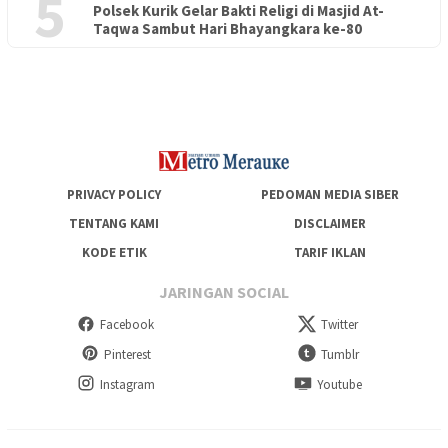
5
Polsek Kurik Gelar Bakti Religi di Masjid At-
PENDIDIKAN
18 Juni 2026
Taqwa Sambut Hari Bhayangkara ke-80
Lepas Puluhan Peserta Didik, TK Yapis 2 Merauke Siapkan
Generasi Berkarakter dan Berakhlak
PRIVACY POLICY
PEDOMAN MEDIA SIBER
TENTANG KAMI
DISCLAIMER
KODE ETIK
TARIF IKLAN
JARINGAN SOCIAL
Facebook
Twitter
Pinterest
Tumblr
Instagram
Youtube