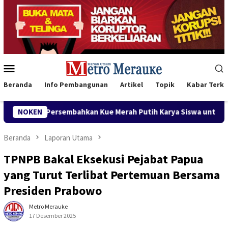
Loncat
ke
konten
Menu
Mobile
Beranda
Info Pembangunan
Artikel
Topik
Kabar Terki
bahkan Kue Merah Putih Karya Siswa untuk Wabup Fauzun Niha
NOKEN
Beranda
Laporan Utama
TPNPB Bakal Eksekusi Pejabat Papua
yang Turut Terlibat Pertemuan Bersama
Presiden Prabowo
Metro Merauke
17 Desember 2025