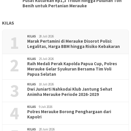
Pusat Kucurkan Rp1,3 Triliun hingga Puluhan Ton
Benih untuk Pertanian Merauke
KILAS
1
KILAS
28 Juli 2026
Marak Pertamini di Merauke Disorot Polisi:
Legalitas, Harga BBM hingga Risiko Kebakaran
2
KILAS
25 Juli 2026
Raih Medali Perak Kapolda Papua Cup, Polres
Merauke Gelar Syukuran Bersama Tim Voli
Papua Selatan
3
KILAS
18 Juli 2026
Dwi Juniarti Nahkodai Klub Jantung Sehat
Animha Merauke Periode 2026-2029
4
KILAS
9 Juli 2026
Polres Merauke Borong Penghargaan dari
Kapolri
KILAS
20 Juni 2026