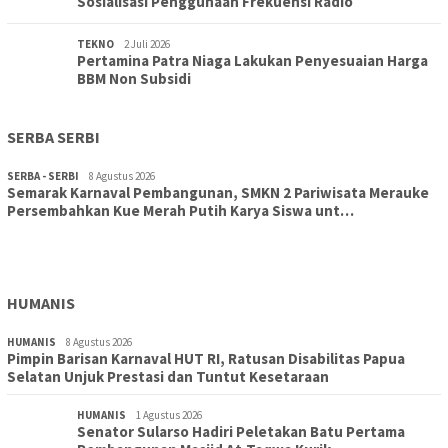
Sosialisasi Penggunaan Frekuensi Radio
TEKNO
2 Juli 2026
Pertamina Patra Niaga Lakukan Penyesuaian Harga
BBM Non Subsidi
SERBA SERBI
SERBA - SERBI
8 Agustus 2026
Semarak Karnaval Pembangunan, SMKN 2 Pariwisata Merauke
Persembahkan Kue Merah Putih Karya Siswa unt…
TOPIK
8 Agustus 2026
Aksi Cepat DLH Merauke Atasi Sampah Karnaval
HUMANIS
HUMANIS
8 Agustus 2026
Pimpin Barisan Karnaval HUT RI, Ratusan Disabilitas Papua
Selatan Unjuk Prestasi dan Tuntut Kesetaraan
HUMANIS
1 Agustus 2026
Senator Sularso Hadiri Peletakan Batu Pertama