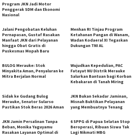
Program JKN Jadi Motor
Penggerak SDM dan Ekonomi
Nasional
Jalani Pengobatan Keluhan
Menhan RI Tinjau Program
Pernapasan, Gustaf Rasakan
Ketahanan Pangan di Wanam,
Manfaat JKN dari Pelayanan
Wadan Kodaeral XI Tegaskan
hingga Obat Gratis di
Dukungan TNI AL
Puskesmas Mopah Baru
BULOG Merauke: Stok
Wujudkan Kepedulian, PAC
Minyakita Aman, Penyaluran ke
Fatayat NU Distrik Merauke
Mitra Berjalan Normal
Salurkan Bantuan bagi Korban
Kebakaran di Tanah Miring
Sidak ke Gudang Bulog
JKN Bukan Sekadar Jaminan,
Merauke, Senator Sularso
Misnah Buktikan Pelayanan
Pastikan Stok Beras 2026 Aman
yang Membuatnya Tenang
JKN Jamin Persalinan Tanpa
6 SPPG di Papua Selatan Stop
Beban, Monika Yaguyamu
Beroperasi, Ribuan Siswa Tak
Rasakan Layanan Optimal di
Lagi Nikmati MBG