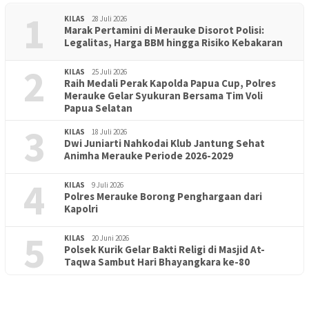
1
KILAS
28 Juli 2026
Marak Pertamini di Merauke Disorot Polisi:
Legalitas, Harga BBM hingga Risiko Kebakaran
2
KILAS
25 Juli 2026
Raih Medali Perak Kapolda Papua Cup, Polres
Merauke Gelar Syukuran Bersama Tim Voli
Papua Selatan
3
KILAS
18 Juli 2026
Dwi Juniarti Nahkodai Klub Jantung Sehat
Animha Merauke Periode 2026-2029
4
KILAS
9 Juli 2026
Polres Merauke Borong Penghargaan dari
Kapolri
5
KILAS
20 Juni 2026
Polsek Kurik Gelar Bakti Religi di Masjid At-
PENDIDIKAN
18 Juni 2026
Taqwa Sambut Hari Bhayangkara ke-80
Lepas Puluhan Peserta Didik, TK Yapis 2 Merauke Siapkan
Generasi Berkarakter dan Berakhlak