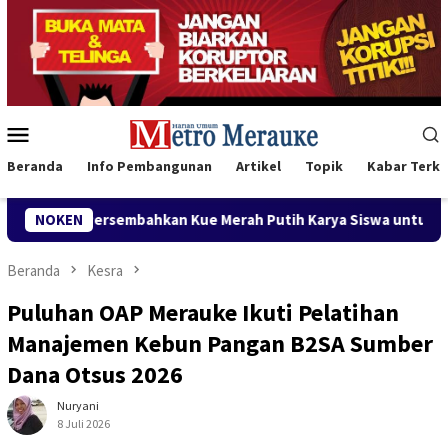
Loncat
ke
konten
Menu
Mobile
Beranda
Info Pembangunan
Artikel
Topik
Kabar Terki
ahkan Kue Merah Putih Karya Siswa untuk Wabup Fauzun Nihaya
NOKEN
Beranda
Kesra
Puluhan OAP Merauke Ikuti Pelatihan
Manajemen Kebun Pangan B2SA Sumber
Dana Otsus 2026
Nuryani
8 Juli 2026