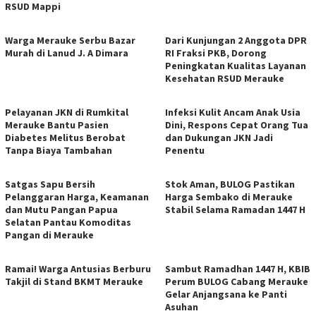
RSUD Mappi
Warga Merauke Serbu Bazar
Dari Kunjungan 2 Anggota DPR
Murah di Lanud J. A Dimara
RI Fraksi PKB, Dorong
Peningkatan Kualitas Layanan
Kesehatan RSUD Merauke
Pelayanan JKN di Rumkital
Infeksi Kulit Ancam Anak Usia
Merauke Bantu Pasien
Dini, Respons Cepat Orang Tua
Diabetes Melitus Berobat
dan Dukungan JKN Jadi
Tanpa Biaya Tambahan
Penentu
Satgas Sapu Bersih
Stok Aman, BULOG Pastikan
Pelanggaran Harga, Keamanan
Harga Sembako di Merauke
dan Mutu Pangan Papua
Stabil Selama Ramadan 1447 H
Selatan Pantau Komoditas
Pangan di Merauke
Ramai! Warga Antusias Berburu
Sambut Ramadhan 1447 H, KBIB
Takjil di Stand BKMT Merauke
Perum BULOG Cabang Merauke
Gelar Anjangsana ke Panti
Asuhan