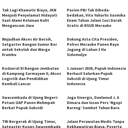
Tak Lagi Khawatir Biaya, JKN
Pasien PBI Tak Dibeda-
Menjadi Penyelamat Hidayati
bedakan, Vita Yuharlis Sasmika
Saat Alami Kelainan Kulit
Enam Tahun Jalani Cuci Darah
Mengancam Jiwa
Gratis di RSUD Merauke
​Wujudkan Akses Air Bersih,
​Dukung Asta Cita Presiden,
Satgaster Bangun Sumur Bor
Polres Merauke Panen Raya
untuk Sekolah dan Warga
Jagung di Lahan 3 Ha
Erambu
Sidomulyo
Kodaeral XI Bangun Jembatan
1 Januari 2026, Pupuk Indonesia
di Kampung Sarmayam II, Akses
Berhasil Salurkan Pupuk
Logistik dan Pendidikan
Subsidi di Ujung Timur
Kembali Lancar
Indonesia
Swasembada di Ujung Negeri:
Jaga Sinergis, Danlanud J. A
Petani OAP Panen Melimpah
Dimara dan Insan Pers ‘Ngopi
Berkat Pupuk Subsidi
Bareng’ Sambut Tahun Baru
TNI Bergerak di Ujung Timur,
Jalani Perawatan Medis Tanpa
Satgaster Koops Swasembada
Kekhawatiran Biaya, Peserta