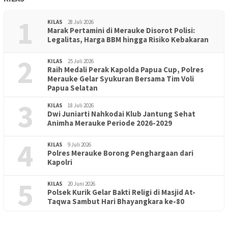
1
KILAS
28 Juli 2026
Marak Pertamini di Merauke Disorot Polisi:
Legalitas, Harga BBM hingga Risiko Kebakaran
2
KILAS
25 Juli 2026
Raih Medali Perak Kapolda Papua Cup, Polres
Merauke Gelar Syukuran Bersama Tim Voli
Papua Selatan
3
KILAS
18 Juli 2026
Dwi Juniarti Nahkodai Klub Jantung Sehat
Animha Merauke Periode 2026-2029
4
KILAS
9 Juli 2026
Polres Merauke Borong Penghargaan dari
Kapolri
5
KILAS
20 Juni 2026
Polsek Kurik Gelar Bakti Religi di Masjid At-
PENDIDIKAN
18 Juni 2026
Taqwa Sambut Hari Bhayangkara ke-80
Lepas Puluhan Peserta Didik, TK Yapis 2 Merauke Siapkan
Generasi Berkarakter dan Berakhlak