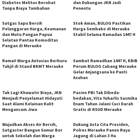
Diabetes Melitus Berobat
dan Dukungan JKN Jadi
Tanpa Biaya Tambahan
Penentu
Satgas Sapu Bersih
Stok Aman, BULOG Pastikan
Pelanggaran Harga, Keamanan
Harga Sembako di Merauke
dan Mutu Pangan Papua
Stabil Selama Ramadan 1447 H
Selatan Pantau Komoditas
Pangan di Merauke
Ramai! Warga Antusias Berburu
Sambut Ramadhan 1447 H, KBIB
Takjil di Stand BKMT Merauke
Perum BULOG Cabang Merauke
Gelar Anjangsana ke Panti
Asuhan
Tak Lagi Khawatir Biaya, JKN
Pasien PBI Tak Dibeda-
Menjadi Penyelamat Hidayati
bedakan, Vita Yuharlis Sasmika
Saat Alami Kelainan Kulit
Enam Tahun Jalani Cuci Darah
Mengancam Jiwa
Gratis di RSUD Merauke
​Wujudkan Akses Air Bersih,
​Dukung Asta Cita Presiden,
Satgaster Bangun Sumur Bor
Polres Merauke Panen Raya
untuk Sekolah dan Warga
Jagung di Lahan 3 Ha