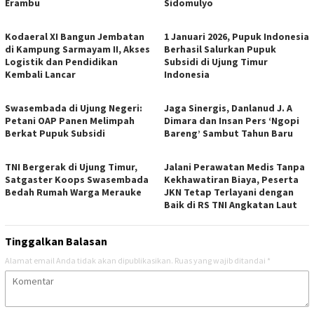
Erambu
Sidomulyo
Kodaeral XI Bangun Jembatan
1 Januari 2026, Pupuk Indonesia
di Kampung Sarmayam II, Akses
Berhasil Salurkan Pupuk
Logistik dan Pendidikan
Subsidi di Ujung Timur
Kembali Lancar
Indonesia
Swasembada di Ujung Negeri:
Jaga Sinergis, Danlanud J. A
Petani OAP Panen Melimpah
Dimara dan Insan Pers ‘Ngopi
Berkat Pupuk Subsidi
Bareng’ Sambut Tahun Baru
TNI Bergerak di Ujung Timur,
Jalani Perawatan Medis Tanpa
Satgaster Koops Swasembada
Kekhawatiran Biaya, Peserta
Bedah Rumah Warga Merauke
JKN Tetap Terlayani dengan
Baik di RS TNI Angkatan Laut
Tinggalkan Balasan
Alamat email Anda tidak akan dipublikasikan.
Ruas yang wajib ditandai
*