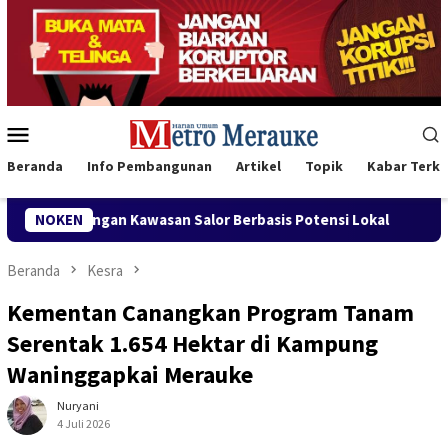
Loncat
ke
konten
Menu
Mobile
Beranda
Info Pembangunan
Artikel
Topik
Kabar Terki
 Salor Berbasis Potensi Lokal
NOKEN
Bank Mandiri Region XII H
Beranda
Kesra
Kementan Canangkan Program Tanam
Serentak 1.654 Hektar di Kampung
Waninggapkai Merauke
Nuryani
4 Juli 2026