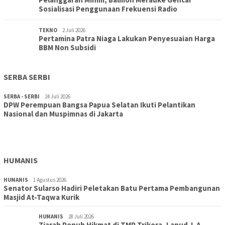
Sosialisasi Penggunaan Frekuensi Radio
TEKNO
2 Juli 2026
Pertamina Patra Niaga Lakukan Penyesuaian Harga
BBM Non Subsidi
SERBA SERBI
SERBA - SERBI
24 Juli 2026
DPW Perempuan Bangsa Papua Selatan Ikuti Pelantikan
TOPIK
30 Juli 2026
Nasional dan Muspimnas di Jakarta
Wujudkan Sekolah Adiwiyata:SD Inpres Polder Merauke
Gandeng TNI-Polri Gelar Karya Bakti dan Kampanye…
HUMANIS
HUMANIS
1 Agustus 2026
Senator Sularso Hadiri Peletakan Batu Pertama Pembangunan
Masjid At-Taqwa Kurik
HUMANIS
28 Juli 2026
Ziarah Penuh Hikmat di TMP Trikora, Lanud J. A