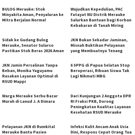
BULOG Merauke: Stok
Wujudkan Kepedulian, PAC
Minyakita Aman, Penyaluran ke
Fatayat NU Distrik Merauke
Mitra Berjalan Normal
Salurkan Bantuan bagi Korban
Kebakaran di Tanah Miring
Sidak ke Gudang Bulog
JKN Bukan Sekadar Jaminan,
Merauke, Senator Sularso
Misnah Buktikan Pelayanan
Pastikan Stok Beras 2026 Aman
yang Membuatnya Tenang
JKN Jamin Persalinan Tanpa
6 SPPG di Papua Selatan Stop
Beban, Monika Yaguyamu
Beroperasi, Ribuan Siswa Tak
Rasakan Layanan Optimal di
Lagi Nikmati MBG
RSUD Mappi
Warga Merauke Serbu Bazar
Dari Kunjungan 2 Anggota DPR
Murah di Lanud J. A Dimara
RI Fraksi PKB, Dorong
Peningkatan Kualitas Layanan
Kesehatan RSUD Merauke
Pelayanan JKN di Rumkital
Infeksi Kulit Ancam Anak Usia
Merauke Bantu Pasien
Dini, Respons Cepat Orang Tua