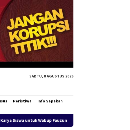
SABTU, 8 AGUSTUS 2026
usus
Peristiwa
Info Sepekan
uzun Nihayah
Aksi Cepat DLH Merauke Atasi Sampah Karn