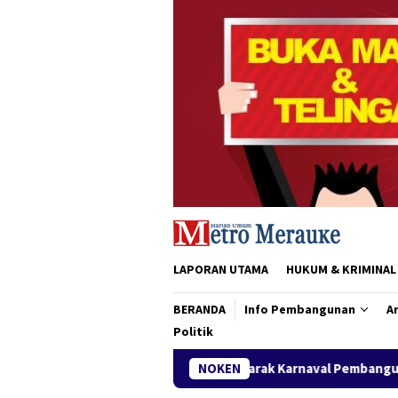
Loncat
ke
konten
LAPORAN UTAMA
HUKUM & KRIMINAL
BERANDA
Info Pembangunan
Ar
Politik
Semarak Karnaval Pembangunan, SMKN 2 Pariwisata Mera
NOKEN