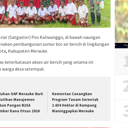
rial (Satgaster) Pos Kaliwanggo, di bawah naungan
akan pembangunan sumur bor air bersih di lingkungan
Sota, Kabupaten Merauke.
as keterbatasan akses air bersih yang selama ini
n warga desa setempat.
luhan OAP Merauke Ikuti
Kementan Canangkan
latihan Manajemen
Program Tanam Serentak
bun Pangan B2SA
1.654 Hektar di Kampung
mber Dana Otsus 2026
Waninggapkai Merauke