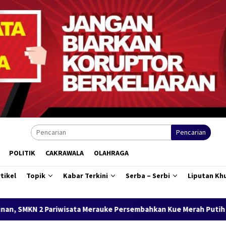
Pencarian
POLITIK
CAKRAWALA
OLAHRAGA
tikel
Topik
Kabar Terkini
Serba – Serbi
Liputan Kh
uke Persembahkan Kue Merah Putih Karya Siswa untuk Wabup Fa