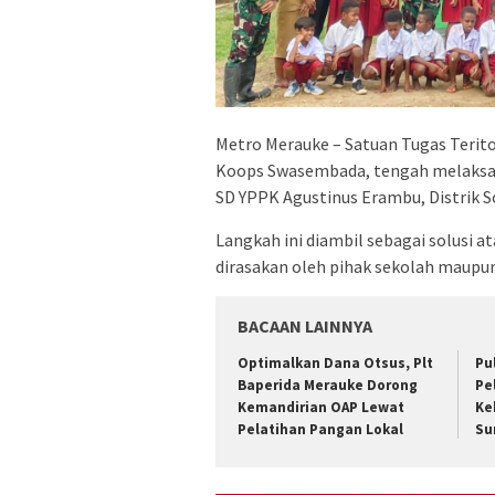
Metro Merauke – Satuan Tugas Terito
Koops Swasembada, tengah melaksan
SD YPPK Agustinus Erambu, Distrik 
Langkah ini diambil sebagai solusi at
dirasakan oleh pihak sekolah maupu
BACAAN LAINNYA
Optimalkan Dana Otsus, Plt
Pu
Baperida Merauke Dorong
Pe
Kemandirian OAP Lewat
Ke
Pelatihan Pangan Lokal
Su