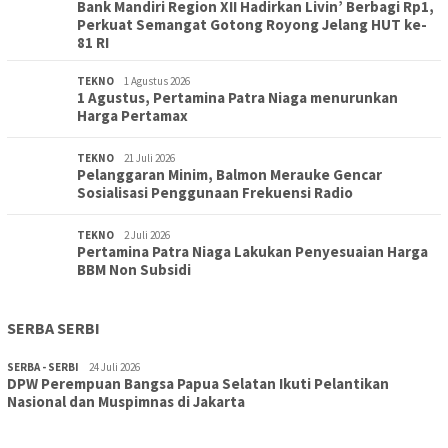
Bank Mandiri Region XII Hadirkan Livin’ Berbagi Rp1,
Perkuat Semangat Gotong Royong Jelang HUT ke-
81 RI
TEKNO
1 Agustus 2026
1 Agustus, Pertamina Patra Niaga menurunkan
Harga Pertamax
TEKNO
21 Juli 2026
Pelanggaran Minim, Balmon Merauke Gencar
Sosialisasi Penggunaan Frekuensi Radio
TEKNO
2 Juli 2026
Pertamina Patra Niaga Lakukan Penyesuaian Harga
BBM Non Subsidi
SERBA SERBI
SERBA - SERBI
24 Juli 2026
DPW Perempuan Bangsa Papua Selatan Ikuti Pelantikan
TOPIK
30 Juli 2026
Nasional dan Muspimnas di Jakarta
Wujudkan Sekolah Adiwiyata:SD Inpres Polder Merauke
Gandeng TNI-Polri Gelar Karya Bakti dan Kampanye…