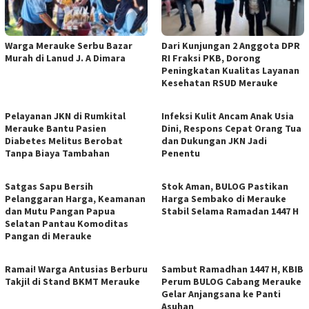
Warga Merauke Serbu Bazar
Dari Kunjungan 2 Anggota DPR
Murah di Lanud J. A Dimara
RI Fraksi PKB, Dorong
Peningkatan Kualitas Layanan
Kesehatan RSUD Merauke
Pelayanan JKN di Rumkital
Infeksi Kulit Ancam Anak Usia
Merauke Bantu Pasien
Dini, Respons Cepat Orang Tua
Diabetes Melitus Berobat
dan Dukungan JKN Jadi
Tanpa Biaya Tambahan
Penentu
Satgas Sapu Bersih
Stok Aman, BULOG Pastikan
Pelanggaran Harga, Keamanan
Harga Sembako di Merauke
dan Mutu Pangan Papua
Stabil Selama Ramadan 1447 H
Selatan Pantau Komoditas
Pangan di Merauke
Ramai! Warga Antusias Berburu
Sambut Ramadhan 1447 H, KBIB
Takjil di Stand BKMT Merauke
Perum BULOG Cabang Merauke
Gelar Anjangsana ke Panti
Asuhan