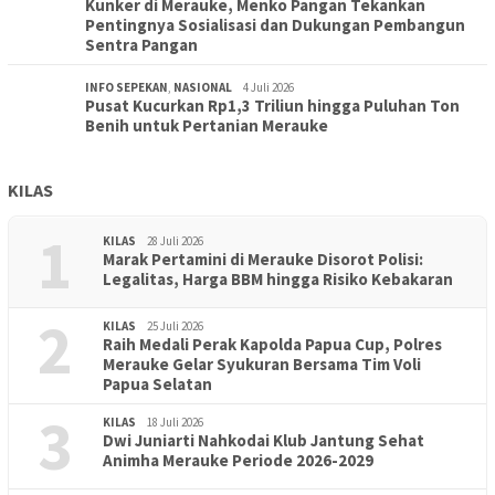
Kunker di Merauke, Menko Pangan Tekankan
Pentingnya Sosialisasi dan Dukungan Pembangun
Sentra Pangan
INFO SEPEKAN
,
NASIONAL
4 Juli 2026
Pusat Kucurkan Rp1,3 Triliun hingga Puluhan Ton
Benih untuk Pertanian Merauke
KILAS
1
KILAS
28 Juli 2026
Marak Pertamini di Merauke Disorot Polisi:
Legalitas, Harga BBM hingga Risiko Kebakaran
2
KILAS
25 Juli 2026
Raih Medali Perak Kapolda Papua Cup, Polres
Merauke Gelar Syukuran Bersama Tim Voli
Papua Selatan
3
KILAS
18 Juli 2026
Dwi Juniarti Nahkodai Klub Jantung Sehat
Animha Merauke Periode 2026-2029