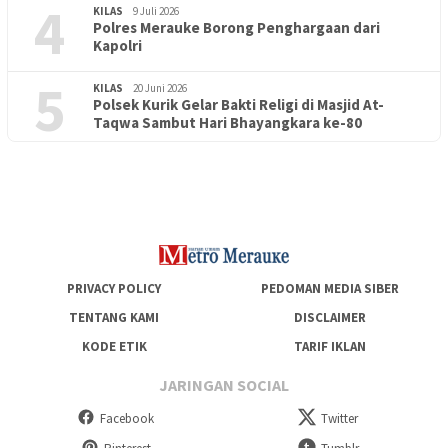
4
KILAS
9 Juli 2026
Polres Merauke Borong Penghargaan dari
Kapolri
5
KILAS
20 Juni 2026
Polsek Kurik Gelar Bakti Religi di Masjid At-
PENDIDIKAN
18 Juni 2026
Taqwa Sambut Hari Bhayangkara ke-80
Lepas Puluhan Peserta Didik, TK Yapis 2 Merauke Siapkan
Generasi Berkarakter dan Berakhlak
PRIVACY POLICY
PEDOMAN MEDIA SIBER
TENTANG KAMI
DISCLAIMER
KODE ETIK
TARIF IKLAN
JARINGAN SOCIAL
Facebook
Twitter