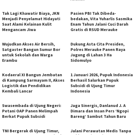
Tak Lagi Khawatir Biaya, JKN
Pasien PBI Tak Dibeda-
Menjadi Penyelamat Hidayati
bedakan, Vita Yuharlis Sasmika
Saat Alami Kelainan Kulit
Enam Tahun Jalani Cuci Darah
Mengancam Jiwa
Gratis di RSUD Merauke
​Wujudkan Akses Air Bersih,
​Dukung Asta Cita Presiden,
Satgaster Bangun Sumur Bor
Polres Merauke Panen Raya
untuk Sekolah dan Warga
Jagung di Lahan 3 Ha
Erambu
Sidomulyo
Kodaeral XI Bangun Jembatan
1 Januari 2026, Pupuk Indonesia
di Kampung Sarmayam II, Akses
Berhasil Salurkan Pupuk
Logistik dan Pendidikan
Subsidi di Ujung Timur
Kembali Lancar
Indonesia
Swasembada di Ujung Negeri:
Jaga Sinergis, Danlanud J. A
Petani OAP Panen Melimpah
Dimara dan Insan Pers ‘Ngopi
Berkat Pupuk Subsidi
Bareng’ Sambut Tahun Baru
TNI Bergerak di Ujung Timur,
Jalani Perawatan Medis Tanpa