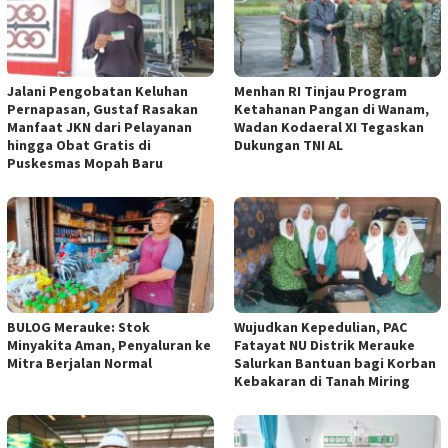
Jalani Pengobatan Keluhan
Menhan RI Tinjau Program
Pernapasan, Gustaf Rasakan
Ketahanan Pangan di Wanam,
Manfaat JKN dari Pelayanan
Wadan Kodaeral XI Tegaskan
hingga Obat Gratis di
Dukungan TNI AL
Puskesmas Mopah Baru
BULOG Merauke: Stok
Wujudkan Kepedulian, PAC
Minyakita Aman, Penyaluran ke
Fatayat NU Distrik Merauke
Mitra Berjalan Normal
Salurkan Bantuan bagi Korban
Kebakaran di Tanah Miring