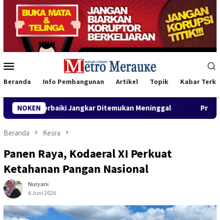
Loncat
ke
konten
Menu
Mobile
Beranda
Info Pembangunan
Artikel
Topik
Kabar Terki
rbaiki Jangkar Ditemukan Meninggal
NOKEN
Program CSR Unggulan
Beranda
Kesra
Panen Raya, Kodaeral XI Perkuat
Ketahanan Pangan Nasional
Nuryani
6 Juni 2026