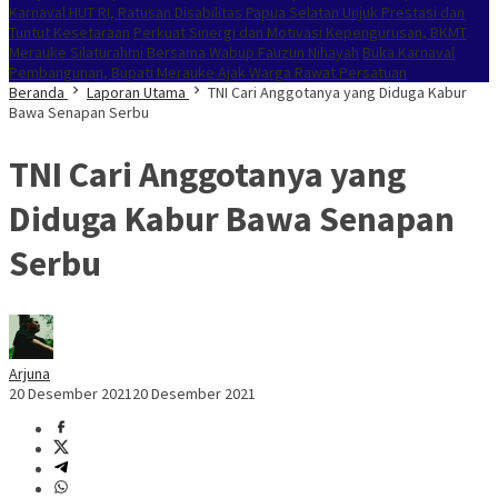
Karnaval HUT RI, Ratusan Disabilitas Papua Selatan Unjuk Prestasi dan
Tuntut Kesetaraan
Perkuat Sinergi dan Motivasi Kepengurusan, BKMT
Merauke Silaturahmi Bersama Wabup Fauzun Nihayah
Buka Karnaval
Pembangunan, Bupati Merauke Ajak Warga Rawat Persatuan
Beranda
Laporan Utama
TNI Cari Anggotanya yang Diduga Kabur
Bawa Senapan Serbu
TNI Cari Anggotanya yang
Diduga Kabur Bawa Senapan
Serbu
Arjuna
20 Desember 2021
20 Desember 2021