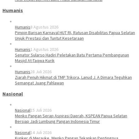
Humanis
Humanis
8 Agustus 2026
Pimpin Barisan Karnaval HUT RI, Ratusan Disabilitas Papua Selatan
Unjuk Prestasi dan Tuntut Kesetaraan
Humanis
1 Agustus 2026
Senator Sularso Hadiri Peletakan Batu Pertama Pembangunan
Masjid At-Taqwa Kurik
Humanis
28 Juli 2026
Ziarah Penuh Hikmat di TMP Trikora, Lanud J. A Dimara Teguhkan
Semangat Juang Pahlawan
Nasional
Nasional
15 Juli 2026
Menko Pangan Serap Aspirasi Daerah, KSPEAN Papua Selatan
Bersiap Jadi Lumbung Pangan Indonesia Timur
Nasional
14 Juli 2026
Kunker di Merauke, Menko Pangan Tekankan Pentingnya