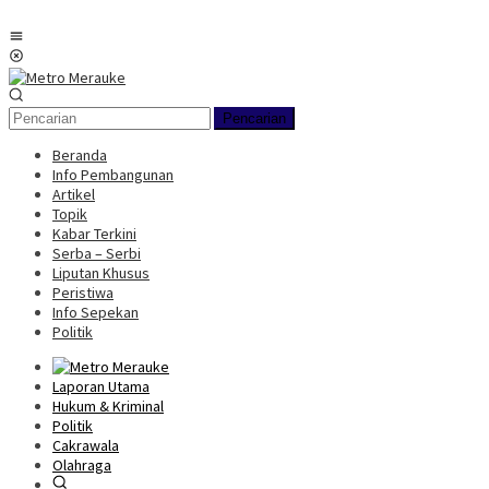
Loncat
ke
Menu
konten
Mobile
Pencarian
Beranda
Info Pembangunan
Artikel
Topik
Kabar Terkini
Serba – Serbi
Liputan Khusus
Peristiwa
Info Sepekan
Politik
Laporan Utama
Hukum & Kriminal
Politik
Cakrawala
Olahraga