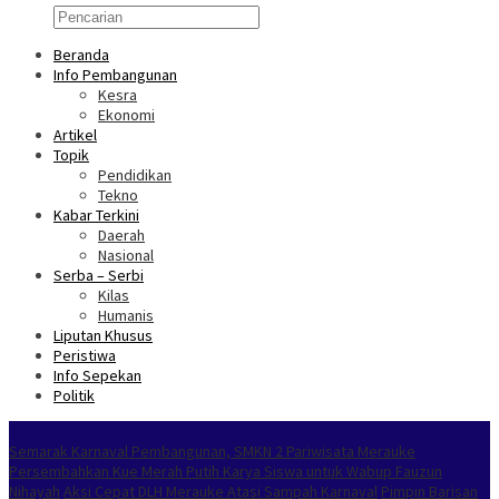
Beranda
Info Pembangunan
Kesra
Ekonomi
Artikel
Topik
Pendidikan
Tekno
Kabar Terkini
Daerah
Nasional
Serba – Serbi
Kilas
Humanis
Liputan Khusus
Peristiwa
Info Sepekan
Politik
NOKEN
Semarak Karnaval Pembangunan, SMKN 2 Pariwisata Merauke
Persembahkan Kue Merah Putih Karya Siswa untuk Wabup Fauzun
Nihayah
Aksi Cepat DLH Merauke Atasi Sampah Karnaval
Pimpin Barisan