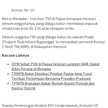
Ilustrasi TNI - IST
Metro Merauke – Institusi TNI di Papua berupaya mencari
oknum anggotanya, yang diduga kabur membawa sepucuk
senjata api jenis SS-2 V1 atau senapan serbu.
Oknum anggota TNI yang diduga kabur itu adalah Prada
(Prajurit Dua) Yotam Bugiangge. Ia merupakan personil Kompi
C Yonif 756/WMS, di Kabupaten Keerom.
Bacaan Lainnya
OPM Sebut PSN di Papua Selatan Langgar HAM, Bakal
Bikin Perang di Merauke
TPNPB Bakal Eksekusi Pejabat Papua yang Turut
Terlibat Pertemuan Bersama Presiden Prabowo
TPNPB Nyatakan Bakar Rumah Bupati Puncak dan
Kantor Distrik
Kepala Penerangan Kodam XVII Cenderawasih, Kolonel Inf