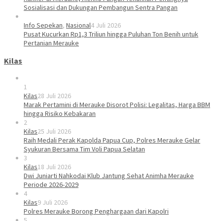
Sosialisasi dan Dukungan Pembangun Sentra Pangan
Info Sepekan
,
Nasional
4 Juli 2026
Pusat Kucurkan Rp1,3 Triliun hingga Puluhan Ton Benih untuk
Pertanian Merauke
Kilas
1
Kilas
28 Juli 2026
Marak Pertamini di Merauke Disorot Polisi: Legalitas, Harga BBM
hingga Risiko Kebakaran
2
Kilas
25 Juli 2026
Raih Medali Perak Kapolda Papua Cup, Polres Merauke Gelar
Syukuran Bersama Tim Voli Papua Selatan
3
Kilas
18 Juli 2026
Dwi Juniarti Nahkodai Klub Jantung Sehat Animha Merauke
Periode 2026-2029
4
Kilas
9 Juli 2026
Polres Merauke Borong Penghargaan dari Kapolri
5