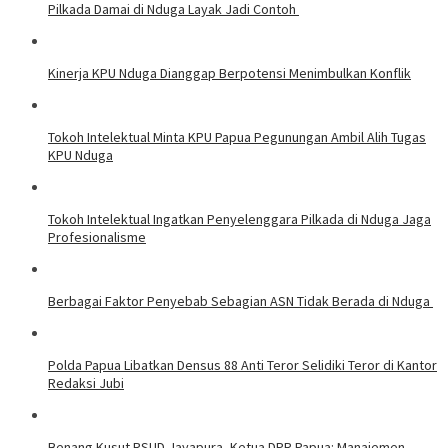
Pilkada Damai di Nduga Layak Jadi Contoh
Kinerja KPU Nduga Dianggap Berpotensi Menimbulkan Konflik
Tokoh Intelektual Minta KPU Papua Pegunungan Ambil Alih Tugas
KPU Nduga
Tokoh Intelektual Ingatkan Penyelenggara Pilkada di Nduga Jaga
Profesionalisme
Berbagai Faktor Penyebab Sebagian ASN Tidak Berada di Nduga
Polda Papua Libatkan Densus 88 Anti Teror Selidiki Teror di Kantor
Redaksi Jubi
Benang Kusut RSUD Jayapura, Ketua DPR Papua: Manajemen