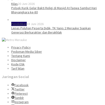
Kilas
20 Juni 2026
Polsek Kurik Gelar Bakti Religi di Masjid At-Taqwa Sambut Hari
Bhayangkara ke-80
Pendidikan
18 Juni 2026
Lepas Puluhan Peserta Didik, TK Yapis 2 Merauke Siapkan
Generasi Berkarakter dan Berakhlak
Privacy Policy
Pedoman Media Siber
Tentang Kami
Disclaimer
Kode Etik
Tarif Iklan
Jaringan Social
Facebook
Twitter
Pinterest
Tumblr
Instagram