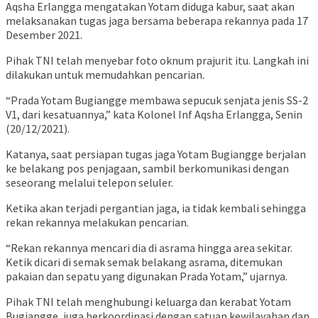
Aqsha Erlangga mengatakan Yotam diduga kabur, saat akan
melaksanakan tugas jaga bersama beberapa rekannya pada 17
Desember 2021.
Pihak TNI telah menyebar foto oknum prajurit itu. Langkah ini
dilakukan untuk memudahkan pencarian.
“Prada Yotam Bugiangge membawa sepucuk senjata jenis SS-2
V1, dari kesatuannya,” kata Kolonel Inf Aqsha Erlangga, Senin
(20/12/2021).
Katanya, saat persiapan tugas jaga Yotam Bugiangge berjalan
ke belakang pos penjagaan, sambil berkomunikasi dengan
seseorang melalui telepon seluler.
Ketika akan terjadi pergantian jaga, ia tidak kembali sehingga
rekan rekannya melakukan pencarian.
“Rekan rekannya mencari dia di asrama hingga area sekitar.
Ketik dicari di semak semak belakang asrama, ditemukan
pakaian dan sepatu yang digunakan Prada Yotam,” ujarnya.
Pihak TNI telah menghubungi keluarga dan kerabat Yotam
Bugiangge, juga berkoordinasi dengan satuan kewilayahan dan