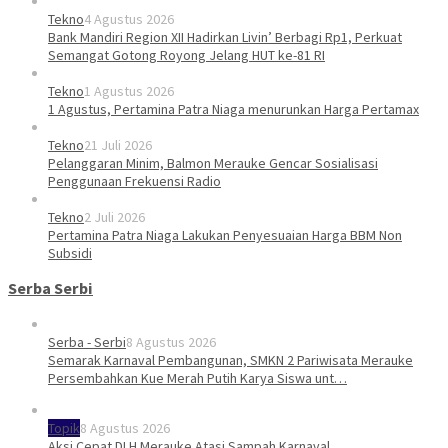
Tekno
4 Agustus 2026
Bank Mandiri Region XII Hadirkan Livin’ Berbagi Rp1, Perkuat
Semangat Gotong Royong Jelang HUT ke-81 RI
Tekno
1 Agustus 2026
1 Agustus, Pertamina Patra Niaga menurunkan Harga Pertamax
Tekno
21 Juli 2026
Pelanggaran Minim, Balmon Merauke Gencar Sosialisasi
Penggunaan Frekuensi Radio
Tekno
2 Juli 2026
Pertamina Patra Niaga Lakukan Penyesuaian Harga BBM Non
Subsidi
Serba Serbi
Serba - Serbi
8 Agustus 2026
Semarak Karnaval Pembangunan, SMKN 2 Pariwisata Merauke
Persembahkan Kue Merah Putih Karya Siswa unt…
Topik
8 Agustus 2026
Aksi Cepat DLH Merauke Atasi Sampah Karnaval