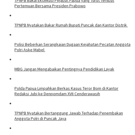
TPNPB Bakal Eksekusi Pejabat Papua yang Turut Terlibat
Pertemuan Bersama Presiden Prabowo
TPNPB Nyatakan Bakar Rumah Bupati Puncak dan Kantor Distrik
Polisi Beberkan Serangkaian Dugaan Kejahatan Pecatan Anggota
Polri Aske Mabel
MBG Jangan Mengabaikan Pentingnya Pendidikan Layak
Polda Papua Limpahkan Berkas Kasus Teror Bom di Kantor
Redaksi Jubi ke Denpomdam XVII Cenderawasih
TPNPB Nyatakan Bertanggung Jawab Terhadap Penembakan
Anggota Polri di Puncak Jaya