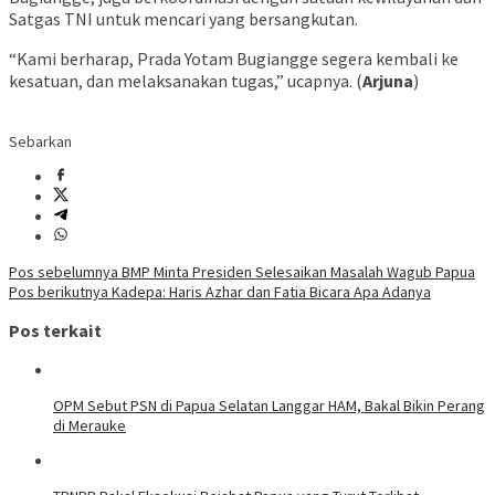
Satgas TNI untuk mencari yang bersangkutan.
“Kami berharap, Prada Yotam Bugiangge segera kembali ke
kesatuan, dan melaksanakan tugas,” ucapnya. (
Arjuna
)
Sebarkan
Navigasi
Pos sebelumnya
BMP Minta Presiden Selesaikan Masalah Wagub Papua
Pos berikutnya
Kadepa: Haris Azhar dan Fatia Bicara Apa Adanya
pos
Pos terkait
OPM Sebut PSN di Papua Selatan Langgar HAM, Bakal Bikin Perang
di Merauke