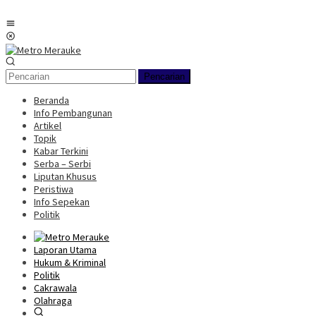
Loncat
ke
Menu
konten
Mobile
Pencarian
Beranda
Info Pembangunan
Artikel
Topik
Kabar Terkini
Serba – Serbi
Liputan Khusus
Peristiwa
Info Sepekan
Politik
Laporan Utama
Hukum & Kriminal
Politik
Cakrawala
Olahraga