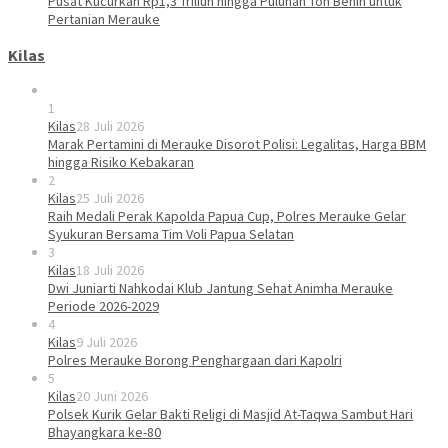
Pusat Kucurkan Rp1,3 Triliun hingga Puluhan Ton Benih untuk
Pertanian Merauke
Kilas
1
Kilas
28 Juli 2026
Marak Pertamini di Merauke Disorot Polisi: Legalitas, Harga BBM
hingga Risiko Kebakaran
2
Kilas
25 Juli 2026
Raih Medali Perak Kapolda Papua Cup, Polres Merauke Gelar
Syukuran Bersama Tim Voli Papua Selatan
3
Kilas
18 Juli 2026
Dwi Juniarti Nahkodai Klub Jantung Sehat Animha Merauke
Periode 2026-2029
4
Kilas
9 Juli 2026
Polres Merauke Borong Penghargaan dari Kapolri
5
Kilas
20 Juni 2026
Polsek Kurik Gelar Bakti Religi di Masjid At-Taqwa Sambut Hari
Bhayangkara ke-80