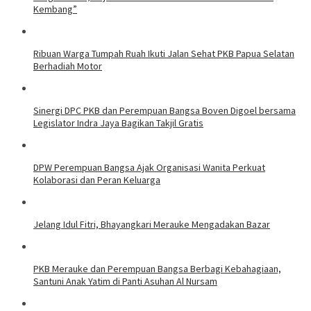
Kembang”
​Ribuan Warga Tumpah Ruah Ikuti Jalan Sehat PKB Papua Selatan
Berhadiah Motor
Sinergi DPC PKB dan Perempuan Bangsa Boven Digoel bersama
Legislator Indra Jaya Bagikan Takjil Gratis
DPW Perempuan Bangsa Ajak Organisasi Wanita Perkuat
Kolaborasi dan Peran Keluarga
Jelang Idul Fitri, Bhayangkari Merauke Mengadakan Bazar
PKB Merauke dan Perempuan Bangsa Berbagi Kebahagiaan,
Santuni Anak Yatim di Panti Asuhan Al Nursam