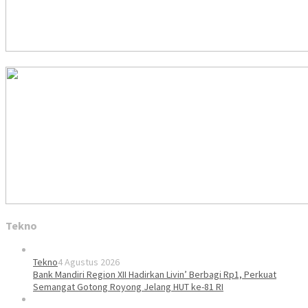
Tekno
Tekno
4 Agustus 2026
Bank Mandiri Region XII Hadirkan Livin’ Berbagi Rp1, Perkuat
Semangat Gotong Royong Jelang HUT ke-81 RI