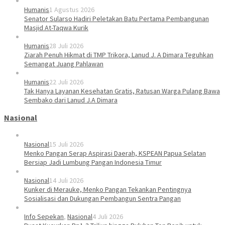
Humanis
1 Agustus 2026
Senator Sularso Hadiri Peletakan Batu Pertama Pembangunan
Masjid At-Taqwa Kurik
Humanis
28 Juli 2026
Ziarah Penuh Hikmat di TMP Trikora, Lanud J. A Dimara Teguhkan
Semangat Juang Pahlawan
Humanis
22 Juli 2026
Tak Hanya Layanan Kesehatan Gratis, Ratusan Warga Pulang Bawa
Sembako dari Lanud J.A Dimara
Nasional
Nasional
15 Juli 2026
Menko Pangan Serap Aspirasi Daerah, KSPEAN Papua Selatan
Bersiap Jadi Lumbung Pangan Indonesia Timur
Nasional
14 Juli 2026
Kunker di Merauke, Menko Pangan Tekankan Pentingnya
Sosialisasi dan Dukungan Pembangun Sentra Pangan
Info Sepekan
,
Nasional
4 Juli 2026