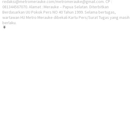
redaksi@metromerauke.com/metromerauke@gmail.com. CP :
081344567070. Alamat : Merauke – Papua Selatan. Diterbitkan
Berdasarkan UU Pokok Pers NO 40 Tahun 1999. Selama bertugas,
wartawan HU Metro Merauke dibekali Kartu Pers/Surat Tugas yang masih
berlaku.