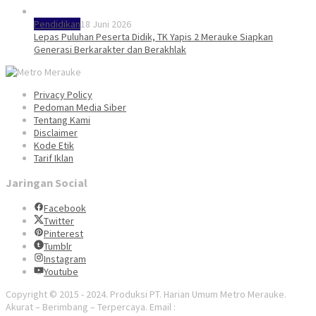
Pendidikan
18 Juni 2026
Lepas Puluhan Peserta Didik, TK Yapis 2 Merauke Siapkan
Generasi Berkarakter dan Berakhlak
Privacy Policy
Pedoman Media Siber
Tentang Kami
Disclaimer
Kode Etik
Tarif Iklan
Jaringan Social
Facebook
Twitter
Pinterest
Tumblr
Instagram
Youtube
Copyright © 2015 - 2024. Produksi PT. Harian Umum Metro Merauke.
Akurat – Berimbang – Terpercaya. Email :