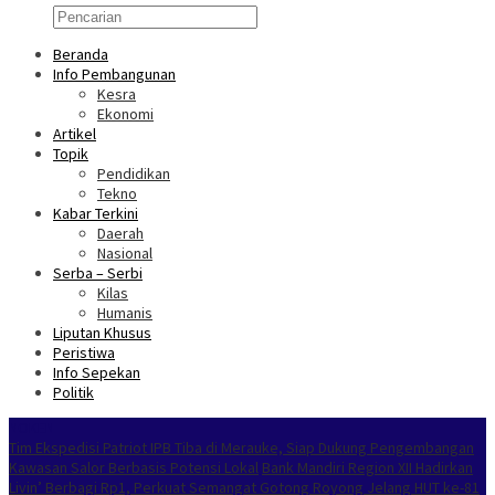
Beranda
Info Pembangunan
Kesra
Ekonomi
Artikel
Topik
Pendidikan
Tekno
Kabar Terkini
Daerah
Nasional
Serba – Serbi
Kilas
Humanis
Liputan Khusus
Peristiwa
Info Sepekan
Politik
NOKEN
Tim Ekspedisi Patriot IPB Tiba di Merauke, Siap Dukung Pengembangan
Kawasan Salor Berbasis Potensi Lokal
Bank Mandiri Region XII Hadirkan
Livin’ Berbagi Rp1, Perkuat Semangat Gotong Royong Jelang HUT ke-81