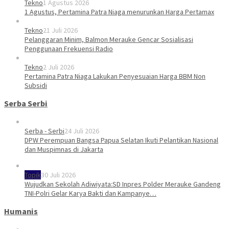
Tekno
1 Agustus 2026
1 Agustus, Pertamina Patra Niaga menurunkan Harga Pertamax
Tekno
21 Juli 2026
Pelanggaran Minim, Balmon Merauke Gencar Sosialisasi
Penggunaan Frekuensi Radio
Tekno
2 Juli 2026
Pertamina Patra Niaga Lakukan Penyesuaian Harga BBM Non
Subsidi
Serba Serbi
Serba - Serbi
24 Juli 2026
DPW Perempuan Bangsa Papua Selatan Ikuti Pelantikan Nasional
dan Muspimnas di Jakarta
Topik
30 Juli 2026
Wujudkan Sekolah Adiwiyata:SD Inpres Polder Merauke Gandeng
TNI-Polri Gelar Karya Bakti dan Kampanye…
Humanis