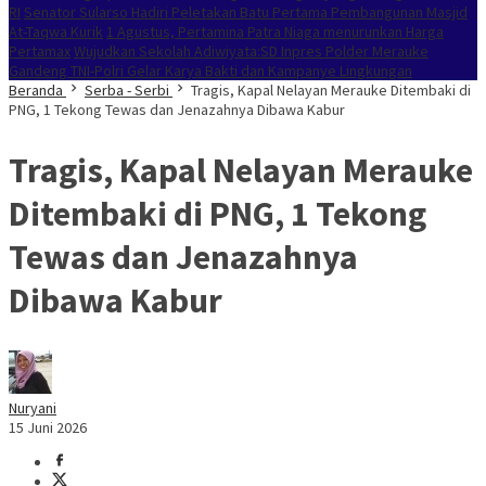
RI
Senator Sularso Hadiri Peletakan Batu Pertama Pembangunan Masjid
At-Taqwa Kurik
1 Agustus, Pertamina Patra Niaga menurunkan Harga
Pertamax
Wujudkan Sekolah Adiwiyata:SD Inpres Polder Merauke
Gandeng TNI-Polri Gelar Karya Bakti dan Kampanye Lingkungan
Beranda
Serba - Serbi
Tragis, Kapal Nelayan Merauke Ditembaki di
PNG, 1 Tekong Tewas dan Jenazahnya Dibawa Kabur
Tragis, Kapal Nelayan Merauke
Ditembaki di PNG, 1 Tekong
Tewas dan Jenazahnya
Dibawa Kabur
Nuryani
15 Juni 2026