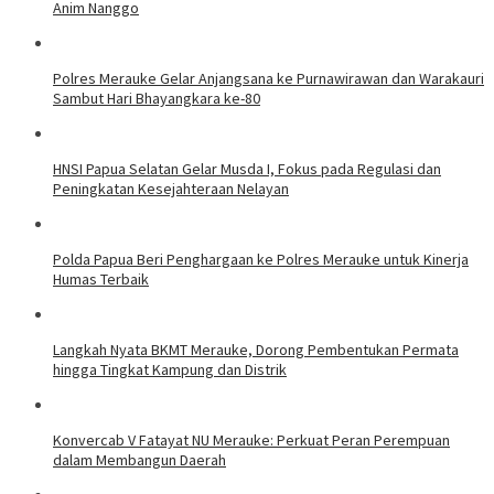
Anim Nanggo
Polres Merauke Gelar Anjangsana ke Purnawirawan dan Warakauri
Sambut Hari Bhayangkara ke-80
HNSI Papua Selatan Gelar Musda I, Fokus pada Regulasi dan
Peningkatan Kesejahteraan Nelayan
Polda Papua Beri Penghargaan ke Polres Merauke untuk Kinerja
Humas Terbaik
Langkah Nyata BKMT Merauke, Dorong Pembentukan Permata
hingga Tingkat Kampung dan Distrik
​Konvercab V Fatayat NU Merauke: Perkuat Peran Perempuan
dalam Membangun Daerah