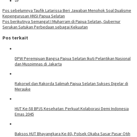
Navigasi
Pos sebelumnya
Taufik Latarissa Beri Jawaban Menohok Soal Dualisme
Kepengurusan HNSI Papua Selatan
pos
Pos berikutnya
Semangat I Muharram di Papua Selatan, Gubernur
Serukan Satukan Perbedaan sebagai Kekuatan
Pos terkait
DPW Perempuan Bangsa Papua Selatan Ikuti Pelantikan Nasional
dan Muspimnas di Jakarta
Rakorwil dan Rakorda Salimah Papua Selatan Sukses Digelar di
Merauke
HUT Ke-58 BPJS Kesehatan: Perkuat Kolaborasi Demi Indonesia
Emas 2045
Baksos HUT Bhayangkara Ke-80, Polsek Okaba Sasar Pasar Otih