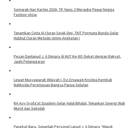
​Semarak Hari Kartini 2026, TK Yapis 2 Merauke Pawai hingga
Fashion show
Tanamkan Cinta Al-Quran Sejak Dini, TKIT Permata Bunda Gelar
Hubbul Quran Metode Ummi Angkatan I
Pesan Danlanud J. A Dimara di HUT Ke-80: Dekat dengan Rakyat,
Jauhi Pelanggaran
Lewat Musyawarah Wilayah I, Evi Ernawati Kristina Kembali
Nahkodai Perempuan Bangsa Papua Selatan
RA Asy-Syafa’at Spadem Gelar Halal Bihalal, Tekankan Sinergi Wali
Murid dan Sekolah
Pangkat Baru, Sejumlah Personel Lanud J. A Dimara “Mandi