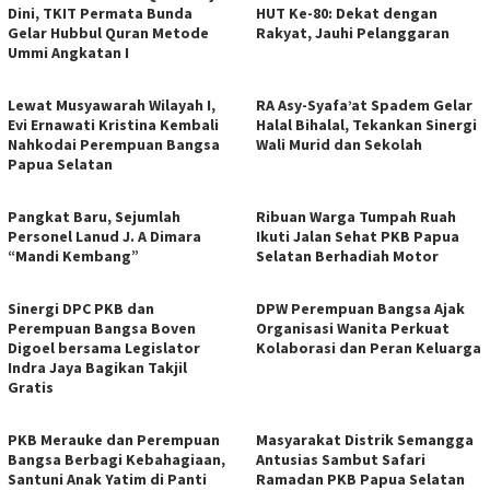
Dini, TKIT Permata Bunda
HUT Ke-80: Dekat dengan
Gelar Hubbul Quran Metode
Rakyat, Jauhi Pelanggaran
Ummi Angkatan I
Lewat Musyawarah Wilayah I,
RA Asy-Syafa’at Spadem Gelar
Evi Ernawati Kristina Kembali
Halal Bihalal, Tekankan Sinergi
Nahkodai Perempuan Bangsa
Wali Murid dan Sekolah
Papua Selatan
Pangkat Baru, Sejumlah
​Ribuan Warga Tumpah Ruah
Personel Lanud J. A Dimara
Ikuti Jalan Sehat PKB Papua
“Mandi Kembang”
Selatan Berhadiah Motor
Sinergi DPC PKB dan
DPW Perempuan Bangsa Ajak
Perempuan Bangsa Boven
Organisasi Wanita Perkuat
Digoel bersama Legislator
Kolaborasi dan Peran Keluarga
Indra Jaya Bagikan Takjil
Gratis
PKB Merauke dan Perempuan
Masyarakat Distrik Semangga
Bangsa Berbagi Kebahagiaan,
Antusias Sambut Safari
Santuni Anak Yatim di Panti
Ramadan PKB Papua Selatan