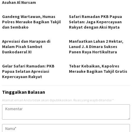
Asuhan Al Nursam
​Gandeng Wartawan, Humas
Safari Ramadan PKB Papua
Polres Merauke Bagikan Takjil
Selatan: Jaga Kepercayaan
dan Sembako
Rakyat dengan Aksi Nyata
Apresiasi dan Harapan di
Manfaatkan Lahan 2 Hektar,
Malam Pisah Sambut
Lanud J. A Dimara Sukses
Dankodaeral XI
Panen Raya Hortikultura
Gelar Safari Ramadan: PKB
Tebar Kebaikan, Kapolres
Papua Selatan Apresiasi
Merauke Bagikan Takjil Gratis
Kepercayaan Rakyat
Tinggalkan Balasan
Alamat email Anda tidak akan dipublikasikan.
Ruas yang wajib ditandai
*