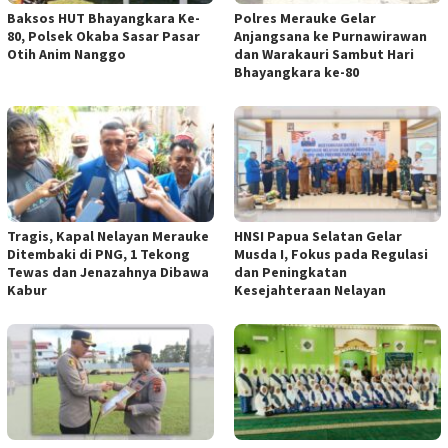
Baksos HUT Bhayangkara Ke-
Polres Merauke Gelar
80, Polsek Okaba Sasar Pasar
Anjangsana ke Purnawirawan
Otih Anim Nanggo
dan Warakauri Sambut Hari
Bhayangkara ke-80
Tragis, Kapal Nelayan Merauke
HNSI Papua Selatan Gelar
Ditembaki di PNG, 1 Tekong
Musda I, Fokus pada Regulasi
Tewas dan Jenazahnya Dibawa
dan Peningkatan
Kabur
Kesejahteraan Nelayan