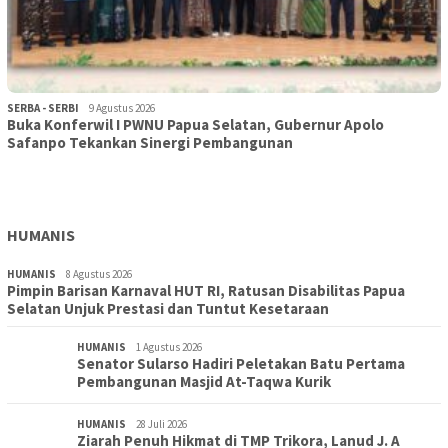
SERBA - SERBI
9 Agustus 2026
Buka Konferwil I PWNU Papua Selatan, Gubernur Apolo
TOPIK
9 Agustus 2026
Safanpo Tekankan Sinergi Pembangunan
Konferwil I PWNU Papua Selatan Resmi Digelar, Siapkan
Kepengurusan Definitif Lima Tahun Ke Depan
HUMANIS
HUMANIS
8 Agustus 2026
Pimpin Barisan Karnaval HUT RI, Ratusan Disabilitas Papua
Selatan Unjuk Prestasi dan Tuntut Kesetaraan
HUMANIS
1 Agustus 2026
Senator Sularso Hadiri Peletakan Batu Pertama
Pembangunan Masjid At-Taqwa Kurik
HUMANIS
28 Juli 2026
Ziarah Penuh Hikmat di TMP Trikora, Lanud J. A