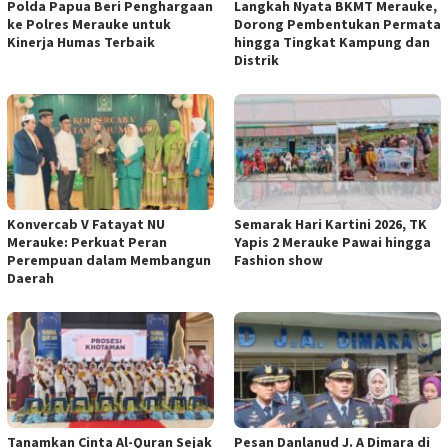
Polda Papua Beri Penghargaan
Langkah Nyata BKMT Merauke,
ke Polres Merauke untuk
Dorong Pembentukan Permata
Kinerja Humas Terbaik
hingga Tingkat Kampung dan
Distrik
​Konvercab V Fatayat NU
​Semarak Hari Kartini 2026, TK
Merauke: Perkuat Peran
Yapis 2 Merauke Pawai hingga
Perempuan dalam Membangun
Fashion show
Daerah
Tanamkan Cinta Al-Quran Sejak
Pesan Danlanud J. A Dimara di