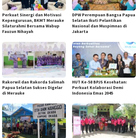
Perkuat Sinergi dan Motivasi
DPW Perempuan Bangsa Papua
Kepengurusan, BKMT Merauke
Selatan Ikuti Pelantikan
Silaturahmi Bersama Wabup
Nasional dan Muspimnas di
Fauzun Nihayah
Jakarta
Rakorwil dan Rakorda Salimah
HUT Ke-58 BPJS Kesehatan:
Papua Selatan Sukses Digelar
Perkuat Kolaborasi Demi
di Merauke
Indonesia Emas 2045