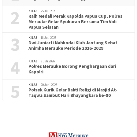
2
KILAS
25 Juli 2026
Raih Medali Perak Kapolda Papua Cup, Polres
Merauke Gelar Syukuran Bersama Tim Voli
Papua Selatan
3
KILAS
18 Juli 2026
Dwi Juniarti Nahkodai Klub Jantung Sehat
Animha Merauke Periode 2026-2029
4
KILAS
9 Juli 2026
Polres Merauke Borong Penghargaan dari
Kapolri
5
KILAS
20 Juni 2026
Polsek Kurik Gelar Bakti Religi di Masjid At-
PENDIDIKAN
18 Juni 2026
Taqwa Sambut Hari Bhayangkara ke-80
Lepas Puluhan Peserta Didik, TK Yapis 2 Merauke Siapkan
Generasi Berkarakter dan Berakhlak