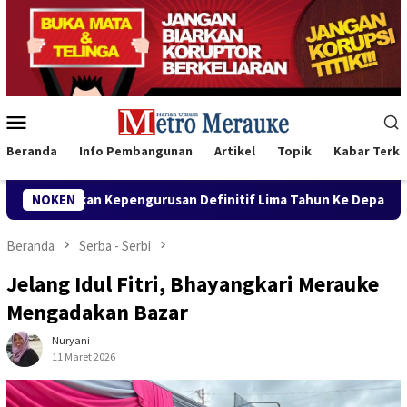
Loncat
ke
konten
Menu
Mobile
Beranda
Info Pembangunan
Artikel
Topik
Kabar Terki
 Kepengurusan Definitif Lima Tahun Ke Depan
NOKEN
Buka Konfe
Beranda
Serba - Serbi
Jelang Idul Fitri, Bhayangkari Merauke
Mengadakan Bazar
Nuryani
11 Maret 2026