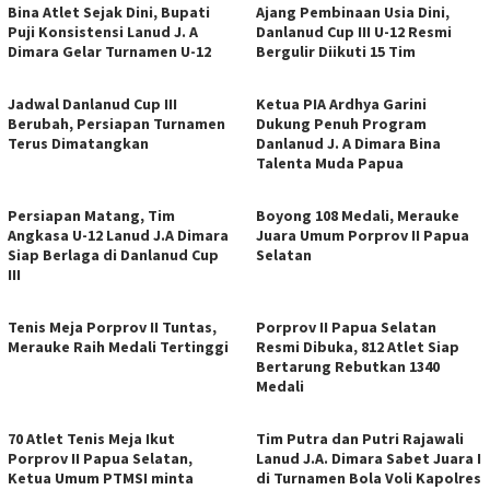
Bina Atlet Sejak Dini, Bupati
Ajang Pembinaan Usia Dini,
Puji Konsistensi Lanud J. A
Danlanud Cup III U-12 Resmi
Dimara Gelar Turnamen U-12
Bergulir Diikuti 15 Tim
Jadwal Danlanud Cup III
Ketua PIA Ardhya Garini
Berubah, Persiapan Turnamen
Dukung Penuh Program
Terus Dimatangkan
Danlanud J. A Dimara Bina
Talenta Muda Papua
Persiapan Matang, Tim
Boyong 108 Medali, Merauke
Angkasa U-12 Lanud J.A Dimara
Juara Umum Porprov II Papua
Siap Berlaga di Danlanud Cup
Selatan
III
Tenis Meja Porprov II Tuntas,
Porprov II Papua Selatan
Merauke Raih Medali Tertinggi
Resmi Dibuka, 812 Atlet Siap
Bertarung Rebutkan 1340
Medali
70 Atlet Tenis Meja Ikut
Tim Putra dan Putri Rajawali
Porprov II Papua Selatan,
Lanud J.A. Dimara Sabet Juara I
Ketua Umum PTMSI minta
di Turnamen Bola Voli Kapolres