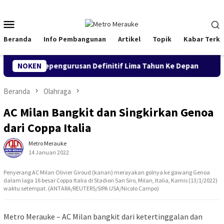
Loncat
ke
Menu
konten
Mobile
Beranda
Info Pembangunan
Artikel
Topik
Kabar Terki
kan Kepengurusan Definitif Lima Tahun Ke Depan
NOKEN
Buka Ko
Beranda
Olahraga
AC Milan Bangkit dan Singkirkan Genoa
dari Coppa Italia
Metro Merauke
14 Januari 2022
Penyerang AC Milan Olivier Giroud (kanan) merayakan golnya ke gawang Genoa
dalam laga 16 besar Coppa Italia di Stadion San Siro, Milan, Italia, Kamis (13/1/2022)
waktu setempat. (ANTARA/REUTERS/SIPA USA/Nicolo Campo)
Metro Merauke – AC Milan bangkit dari ketertinggalan dan