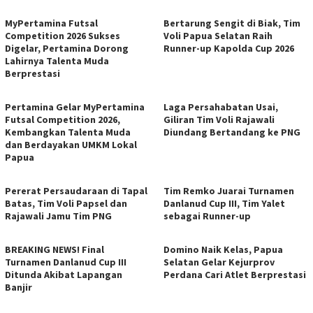
MyPertamina Futsal
​Bertarung Sengit di Biak, Tim
Competition 2026 Sukses
Voli Papua Selatan Raih
Digelar, Pertamina Dorong
Runner-up Kapolda Cup 2026
Lahirnya Talenta Muda
Berprestasi
Pertamina Gelar MyPertamina
Laga Persahabatan Usai,
Futsal Competition 2026,
Giliran Tim Voli Rajawali
Kembangkan Talenta Muda
Diundang Bertandang ke PNG
dan Berdayakan UMKM Lokal
Papua
Pererat Persaudaraan di Tapal
Tim Remko Juarai Turnamen
Batas, Tim Voli Papsel dan
Danlanud Cup III, Tim Yalet
Rajawali Jamu Tim PNG
sebagai Runner-up
BREAKING NEWS! Final
Domino Naik Kelas, Papua
Turnamen Danlanud Cup III
Selatan Gelar Kejurprov
Ditunda Akibat Lapangan
Perdana Cari Atlet Berprestasi
Banjir