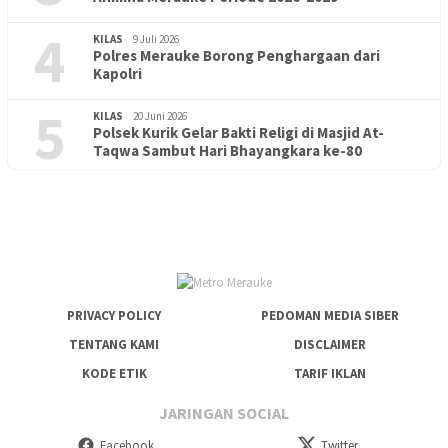
4
KILAS
9 Juli 2026
Polres Merauke Borong Penghargaan dari
Kapolri
5
KILAS
20 Juni 2026
Polsek Kurik Gelar Bakti Religi di Masjid At-
PENDIDIKAN
18 Juni 2026
Taqwa Sambut Hari Bhayangkara ke-80
Lepas Puluhan Peserta Didik, TK Yapis 2 Merauke Siapkan
Generasi Berkarakter dan Berakhlak
PRIVACY POLICY
PEDOMAN MEDIA SIBER
TENTANG KAMI
DISCLAIMER
KODE ETIK
TARIF IKLAN
JARINGAN SOCIAL
Facebook
Twitter