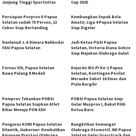
Junjung Tinggi Sportivitas
Cup 2025
Persiapan Porprov II Papua
Kembangkan Sepak Bola
Selatan sudah 75 Persen, 13
Amatir, Liga 4 Papua Selatan
Cabor Siap Bertanding
Siap Digelar
Danlanud J. A Dimara Nahkodai
Jadi Ketua PGSI Papua
FASI Papua Selatan
Selatan, Victoria Diana Gebze
Siap Majukan Olahraga Gulat
Fornas VIII, Papua Selatan
Kejurda IKS.PI Ke-1 Papua
Bawa Pulang 8 Medali
Selatan, Kontingen Pesilat
Merauke Sabet 16 Emas dan
Piala Bergilir
Pemprov Tekankan POBSI
POBSI Papua Selatan Siap
Papua Selatan Siapkan Atlet
Gelar Musprov I, Bakal Pilih
Biliar Menuju PON XXII
Ketua Baru
Pengurus KONI Papua Selatan
Bangkitkan Semangat
Dilantik, Gubernur: Kembalikan
Olahraga Otomotif, IMI Papua
Kejayaan Prestasi Olahraga
Selatan Gelar Grasstrack dan