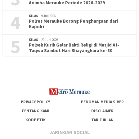
Animha Merauke Periode 2026-2029
4
KILAS
9 Juli 2026
Polres Merauke Borong Penghargaan dari
Kapolri
5
KILAS
20 Juni 2026
Polsek Kurik Gelar Bakti Religi di Masjid At-
PENDIDIKAN
18 Juni 2026
Taqwa Sambut Hari Bhayangkara ke-80
Lepas Puluhan Peserta Didik, TK Yapis 2 Merauke Siapkan
Generasi Berkarakter dan Berakhlak
PRIVACY POLICY
PEDOMAN MEDIA SIBER
TENTANG KAMI
DISCLAIMER
KODE ETIK
TARIF IKLAN
JARINGAN SOCIAL