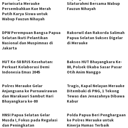
Pariwisata Merauke
Silaturahmi Bersama Wabup
Persembahkan Kue Merah
Fauzun Nihayah
Putih Karya Siswa untuk
Wabup Fauzun Nihayah
DPW Perempuan Bangsa Papua
Rakorwil dan Rakorda Salimah
Selatan Ikuti Pelantikan
Papua Selatan Sukses Digelar
Nasional dan Muspimnas di
di Merauke
Jakarta
HUT Ke-58 BPJS Kesehatan:
Baksos HUT Bhayangkara Ke-
Perkuat Kolaborasi Demi
80, Polsek Okaba Sasar Pasar
Indonesia Emas 2045
Otih Anim Nanggo
Polres Merauke Gelar
Tragis, Kapal Nelayan Merauke
Anjangsana ke Purnawirawan
Ditembaki di PNG, 1 Tekong
dan Warakauri Sambut Hari
Tewas dan Jenazahnya Dibawa
Bhayangkara ke-80
Kabur
HNSI Papua Selatan Gelar
Polda Papua Beri Penghargaan
Musda I, Fokus pada Regulasi
ke Polres Merauke untuk
dan Peningkatan
Kinerja Humas Terbaik