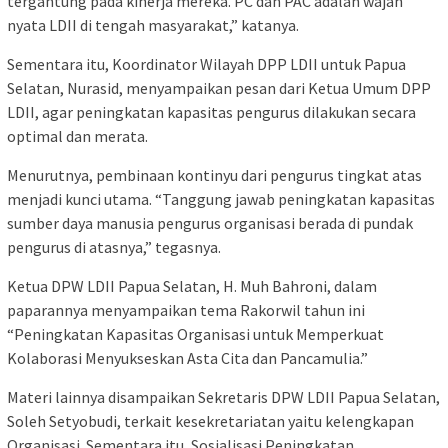
tergantung pada kinerja mereka. PC dan PAC adalah wajah
nyata LDII di tengah masyarakat,” katanya.
Sementara itu, Koordinator Wilayah DPP LDII untuk Papua
Selatan, Nurasid, menyampaikan pesan dari Ketua Umum DPP
LDII, agar peningkatan kapasitas pengurus dilakukan secara
optimal dan merata.
Menurutnya, pembinaan kontinyu dari pengurus tingkat atas
menjadi kunci utama. “Tanggung jawab peningkatan kapasitas
sumber daya manusia pengurus organisasi berada di pundak
pengurus di atasnya,” tegasnya.
Ketua DPW LDII Papua Selatan, H. Muh Bahroni, dalam
paparannya menyampaikan tema Rakorwil tahun ini
“Peningkatan Kapasitas Organisasi untuk Memperkuat
Kolaborasi Menyukseskan Asta Cita dan Pancamulia.”
Materi lainnya disampaikan Sekretaris DPW LDII Papua Selatan,
Soleh Setyobudi, terkait kesekretariatan yaitu kelengkapan
Organisasi. Sementara itu, Sosialisasi Peningkatan