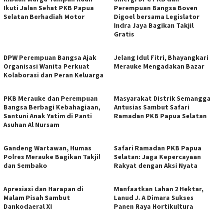
Ikuti Jalan Sehat PKB Papua
Perempuan Bangsa Boven
Selatan Berhadiah Motor
Digoel bersama Legislator
Indra Jaya Bagikan Takjil
Gratis
DPW Perempuan Bangsa Ajak
Jelang Idul Fitri, Bhayangkari
Organisasi Wanita Perkuat
Merauke Mengadakan Bazar
Kolaborasi dan Peran Keluarga
PKB Merauke dan Perempuan
Masyarakat Distrik Semangga
Bangsa Berbagi Kebahagiaan,
Antusias Sambut Safari
Santuni Anak Yatim di Panti
Ramadan PKB Papua Selatan
Asuhan Al Nursam
​Gandeng Wartawan, Humas
Safari Ramadan PKB Papua
Polres Merauke Bagikan Takjil
Selatan: Jaga Kepercayaan
dan Sembako
Rakyat dengan Aksi Nyata
Apresiasi dan Harapan di
Manfaatkan Lahan 2 Hektar,
Malam Pisah Sambut
Lanud J. A Dimara Sukses
Dankodaeral XI
Panen Raya Hortikultura