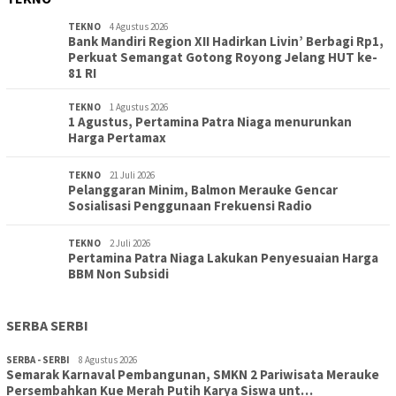
TEKNO
4 Agustus 2026
Bank Mandiri Region XII Hadirkan Livin’ Berbagi Rp1,
Perkuat Semangat Gotong Royong Jelang HUT ke-
81 RI
TEKNO
1 Agustus 2026
1 Agustus, Pertamina Patra Niaga menurunkan
Harga Pertamax
TEKNO
21 Juli 2026
Pelanggaran Minim, Balmon Merauke Gencar
Sosialisasi Penggunaan Frekuensi Radio
TEKNO
2 Juli 2026
Pertamina Patra Niaga Lakukan Penyesuaian Harga
BBM Non Subsidi
SERBA SERBI
SERBA - SERBI
8 Agustus 2026
Semarak Karnaval Pembangunan, SMKN 2 Pariwisata Merauke
Persembahkan Kue Merah Putih Karya Siswa unt…
TOPIK
8 Agustus 2026