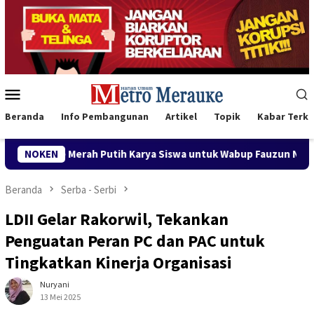
Loncat
ke
konten
Menu
Mobile
Beranda
Info Pembangunan
Artikel
Topik
Kabar Terki
rah Putih Karya Siswa untuk Wabup Fauzun Nihayah
NOKEN
Aks
Beranda
Serba - Serbi
LDII Gelar Rakorwil, Tekankan
Penguatan Peran PC dan PAC untuk
Tingkatkan Kinerja Organisasi
Nuryani
13 Mei 2025