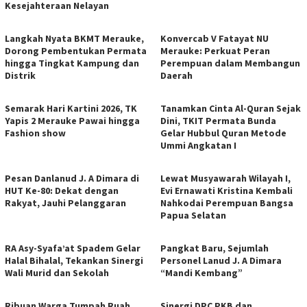
Kesejahteraan Nelayan
Langkah Nyata BKMT Merauke,
​Konvercab V Fatayat NU
Dorong Pembentukan Permata
Merauke: Perkuat Peran
hingga Tingkat Kampung dan
Perempuan dalam Membangun
Distrik
Daerah
​Semarak Hari Kartini 2026, TK
Tanamkan Cinta Al-Quran Sejak
Yapis 2 Merauke Pawai hingga
Dini, TKIT Permata Bunda
Fashion show
Gelar Hubbul Quran Metode
Ummi Angkatan I
Pesan Danlanud J. A Dimara di
Lewat Musyawarah Wilayah I,
HUT Ke-80: Dekat dengan
Evi Ernawati Kristina Kembali
Rakyat, Jauhi Pelanggaran
Nahkodai Perempuan Bangsa
Papua Selatan
RA Asy-Syafa’at Spadem Gelar
Pangkat Baru, Sejumlah
Halal Bihalal, Tekankan Sinergi
Personel Lanud J. A Dimara
Wali Murid dan Sekolah
“Mandi Kembang”
​Ribuan Warga Tumpah Ruah
Sinergi DPC PKB dan