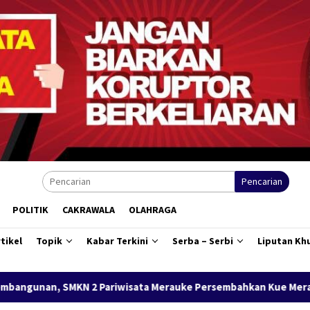
Pencarian
POLITIK
CAKRAWALA
OLAHRAGA
tikel
Topik
Kabar Terkini
Serba – Serbi
Liputan Kh
ata Merauke Persembahkan Kue Merah Putih Karya Siswa untuk 