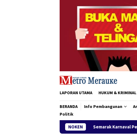
Loncat
ke
konten
LAPORAN UTAMA
HUKUM & KRIMINAL
BERANDA
Info Pembangunan
Ar
Politik
Semarak Karnaval Pembangunan, SMKN 2 Pariwis
NOKEN