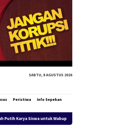
SABTU, 8 AGUSTUS 2026
usus
Peristiwa
Info Sepekan
Wabup Fauzun Nihayah
Aksi Cepat DLH Merauke Atasi Sam