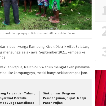
mentara ke kampungnya - Dok. Komnas HAM perwakilan Papua
dari ribuan warga Kampung Kisor, Distrik Aifat Selatan,
g mengungsi sejak awal September 2021, kembali ke
021.
kilan Papua, Melchior S Waruin mengatakan pihaknya
bali ke kampungnya, meski hanya sekitar empat jam.
lang Pergantian Tahun,
Sinkronisasi Program
syarakat Merauke
Pembangunan, Bupati Mappi
imbau Jaga Kamtibmas
Panen Pujian