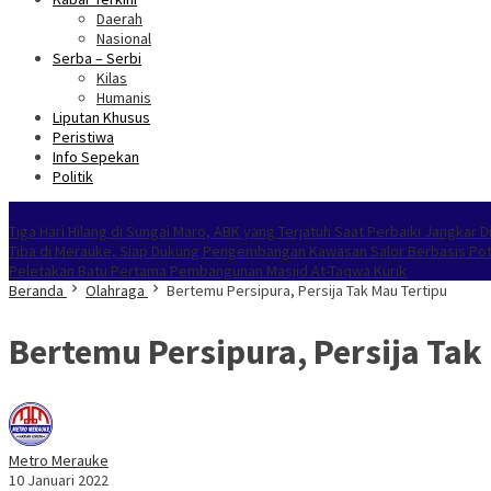
Daerah
Nasional
Serba – Serbi
Kilas
Humanis
Liputan Khusus
Peristiwa
Info Sepekan
Politik
NOKEN
Tiga Hari Hilang di Sungai Maro, ABK yang Terjatuh Saat Perbaiki Jangkar
Tiba di Merauke, Siap Dukung Pengembangan Kawasan Salor Berbasis Pot
Peletakan Batu Pertama Pembangunan Masjid At-Taqwa Kurik
Beranda
Olahraga
Bertemu Persipura, Persija Tak Mau Tertipu
Bertemu Persipura, Persija Tak
Metro Merauke
10 Januari 2022