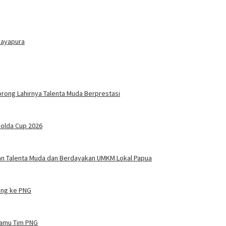
Jayapura
orong Lahirnya Talenta Muda Berprestasi
apolda Cup 2026
an Talenta Muda dan Berdayakan UMKM Lokal Papua
dang ke PNG
 Jamu Tim PNG