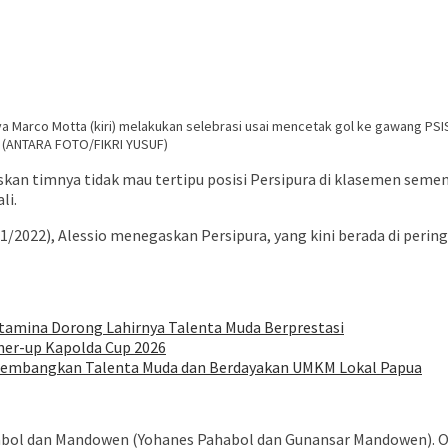
a Marco Motta (kiri) melakukan selebrasi usai mencetak gol ke gawang PSI
c. (ANTARA FOTO/FIKRI YUSUF)
skan timnya tidak mau tertipu posisi Persipura di klasemen seme
li.
0/01/2022), Alessio menegaskan Persipura, yang kini berada di per
rtamina Dorong Lahirnya Talenta Muda Berprestasi
nner-up Kapolda Cup 2026
 Kembangkan Talenta Muda dan Berdayakan UMKM Lokal Papua
bol dan Mandowen (Yohanes Pahabol dan Gunansar Mandowen). Oleh