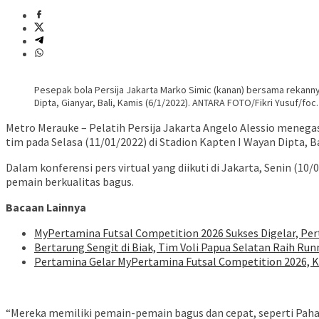
Pesepak bola Persija Jakarta Marko Simic (kanan) bersama rekanny
Dipta, Gianyar, Bali, Kamis (6/1/2022). ANTARA FOTO/Fikri Yusuf/fo
Metro Merauke – Pelatih Persija Jakarta Angelo Alessio menega
tim pada Selasa (11/01/2022) di Stadion Kapten I Wayan Dipta, Ba
Dalam konferensi pers virtual yang diikuti di Jakarta, Senin (1
pemain berkualitas bagus.
Bacaan Lainnya
MyPertamina Futsal Competition 2026 Sukses Digelar, Pe
​Bertarung Sengit di Biak, Tim Voli Papua Selatan Raih Ru
Pertamina Gelar MyPertamina Futsal Competition 2026,
“Mereka memiliki pemain-pemain bagus dan cepat, seperti Paha