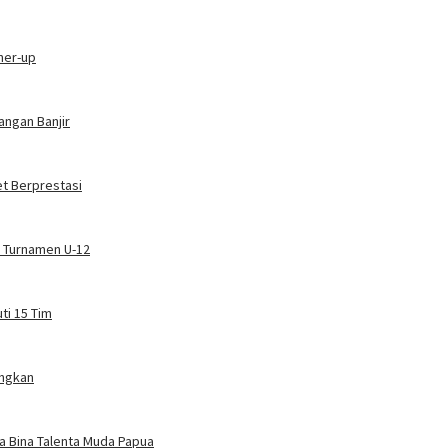
ner-up
angan Banjir
et Berprestasi
ar Turnamen U-12
ti 15 Tim
angkan
a Bina Talenta Muda Papua