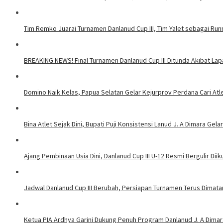
Tim Remko Juarai Turnamen Danlanud Cup III, Tim Yalet sebagai Run
BREAKING NEWS! Final Turnamen Danlanud Cup III Ditunda Akibat Lap
Domino Naik Kelas, Papua Selatan Gelar Kejurprov Perdana Cari Atl
Bina Atlet Sejak Dini, Bupati Puji Konsistensi Lanud J. A Dimara Gel
Ajang Pembinaan Usia Dini, Danlanud Cup III U-12 Resmi Bergulir Diiku
Jadwal Danlanud Cup III Berubah, Persiapan Turnamen Terus Dimat
Ketua PIA Ardhya Garini Dukung Penuh Program Danlanud J. A Dimar