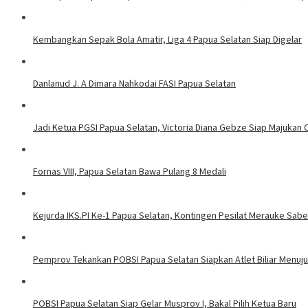
Kembangkan Sepak Bola Amatir, Liga 4 Papua Selatan Siap Digelar
Danlanud J. A Dimara Nahkodai FASI Papua Selatan
Jadi Ketua PGSI Papua Selatan, Victoria Diana Gebze Siap Majukan 
Fornas VIII, Papua Selatan Bawa Pulang 8 Medali
Kejurda IKS.PI Ke-1 Papua Selatan, Kontingen Pesilat Merauke Sabet
Pemprov Tekankan POBSI Papua Selatan Siapkan Atlet Biliar Menuju
POBSI Papua Selatan Siap Gelar Musprov I, Bakal Pilih Ketua Baru