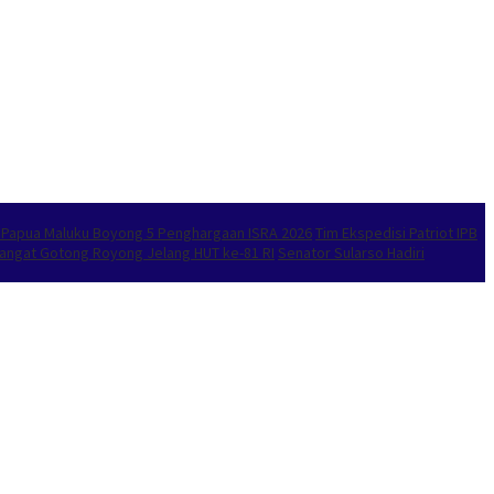
l Papua Maluku Boyong 5 Penghargaan ISRA 2026
Tim Ekspedisi Patriot IPB
emangat Gotong Royong Jelang HUT ke-81 RI
Senator Sularso Hadiri