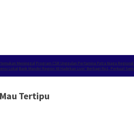
 Ditemukan Meninggal
Program CSR Unggulan Pertamina Patra Niaga Regiona
ensi Lokal
Bank Mandiri Region XII Hadirkan Livin’ Berbagi Rp1, Perkuat S
 Mau Tertipu