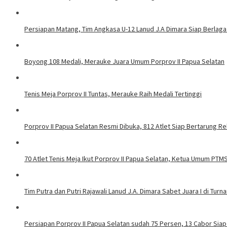
Persiapan Matang, Tim Angkasa U-12 Lanud J.A Dimara Siap Berlaga d
Boyong 108 Medali, Merauke Juara Umum Porprov II Papua Selatan
Tenis Meja Porprov II Tuntas, Merauke Raih Medali Tertinggi
Porprov II Papua Selatan Resmi Dibuka, 812 Atlet Siap Bertarung R
70 Atlet Tenis Meja Ikut Porprov II Papua Selatan, Ketua Umum PTMS
Tim Putra dan Putri Rajawali Lanud J.A. Dimara Sabet Juara I di Tur
Persiapan Porprov II Papua Selatan sudah 75 Persen, 13 Cabor Sia