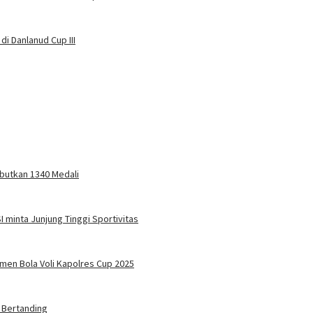
i Danlanud Cup III
ebutkan 1340 Medali
I minta Junjung Tinggi Sportivitas
namen Bola Voli Kapolres Cup 2025
p Bertanding