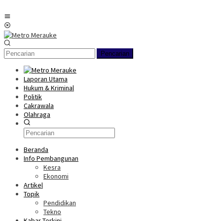
Loncat
ke
Menu
konten
Mobile
Pencarian
Laporan Utama
Hukum & Kriminal
Politik
Cakrawala
Olahraga
Beranda
Info Pembangunan
Kesra
Ekonomi
Artikel
Topik
Pendidikan
Tekno
Kabar Terkini