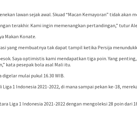
menekan lawan sejak awal. Skuad “Macan Kemayoran” tidak akan 
ngan terakhir. Kami ingin memenangkan pertandingan,” tutur Ale
nya Makan Konate.
 yang membuatnya tak dapat tampil ketika Persija menundukkan 
besok. Saya optimistis kami mendapatkan tiga poin. Yang penting
 kata pesepak bola asal Mali itu.
a digelar mulai pukul 16.30 WIB.
 Liga 1 Indonesia 2021-2022, di mana sampai pekan ke-18, merek
ara Liga 1 Indonesia 2021-2022 dengan mengoleksi 28 poin dari 18