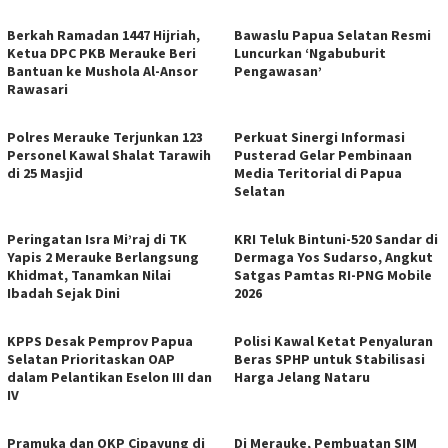
Berkah Ramadan 1447 Hijriah,
Bawaslu Papua Selatan Resmi
Ketua DPC PKB Merauke Beri
Luncurkan ‘Ngabuburit
Bantuan ke Mushola Al-Ansor
Pengawasan’
Rawasari
Polres Merauke Terjunkan 123
Perkuat Sinergi Informasi
Personel Kawal Shalat Tarawih
Pusterad Gelar Pembinaan
di 25 Masjid
Media Teritorial di Papua
Selatan
Peringatan Isra Mi’raj di TK
KRI Teluk Bintuni-520 Sandar di
Yapis 2 Merauke Berlangsung
Dermaga Yos Sudarso, Angkut
Khidmat, Tanamkan Nilai
Satgas Pamtas RI-PNG Mobile
Ibadah Sejak Dini
2026
KPPS Desak Pemprov Papua
Polisi Kawal Ketat Penyaluran
Selatan Prioritaskan OAP
Beras SPHP untuk Stabilisasi
dalam Pelantikan Eselon III dan
Harga Jelang Nataru
IV
Pramuka dan OKP Cipayung di
Di Merauke, Pembuatan SIM