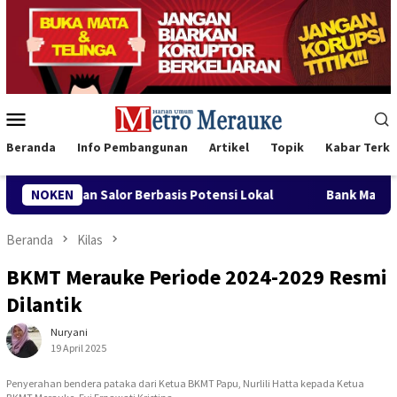
Loncat
ke
konten
Menu
Mobile
Beranda
Info Pembangunan
Artikel
Topik
Kabar Terki
asis Potensi Lokal
NOKEN
Bank Mandiri Region XII Hadirkan Liv
Beranda
Kilas
BKMT Merauke Periode 2024-2029 Resmi
Dilantik
Nuryani
19 April 2025
Penyerahan bendera pataka dari Ketua BKMT Papu, Nurlili Hatta kepada Ketua