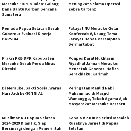
Merauke ‘Turun Jalan’ Galang
Meningkat Selama Operasi
Dana Bantu Korban Bencana
Zebra Cartenz
Sumatera
Pemuda Papua Selatan Desak
Fatayat NU Merauke Gelar
Gubernur Evaluasi Kinerja
Konfercab V, Usung Tema
BKPSDM
Fatayat Hebat-Perempuan
Bermartabat
Fraksi PKB DPR Kabupaten
Ponpes Darul Mukhlasin
Merauke Desak Perda Miras
Riyadhul Jannah Merauke:
Direvisi
Mencetak Generasi Hafizh
Berakhlakul Karimah
Di Merauke, Bakti Sosial Warnai
Peringatan Maulid Nabi
Hari Jadi ke-80 TNI AL
Muhammad di Masjid
Wamanggu, Tokoh Agama Ajak
Masyarakat Merauke Bersatu
Muslimat NU Papua Selatan
Kepala BP3OKP Seriusi Masalah
2024-2029 Dilantik, Siap
Rusaknya Jarnet di Papua
Bersinergi dengan Pemerintah
Selatan