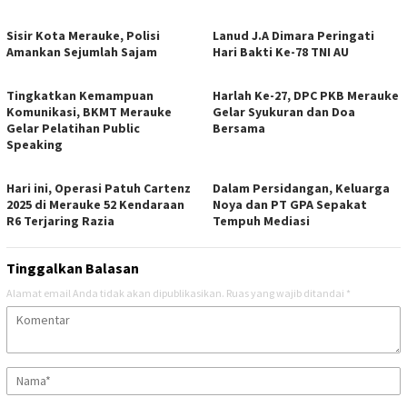
Sisir Kota Merauke, Polisi
Lanud J.A Dimara Peringati
Amankan Sejumlah Sajam
Hari Bakti Ke-78 TNI AU
Tingkatkan Kemampuan
Harlah Ke-27, DPC PKB Merauke
Komunikasi, BKMT Merauke
Gelar Syukuran dan Doa
Gelar Pelatihan Public
Bersama
Speaking
Hari ini, Operasi Patuh Cartenz
Dalam Persidangan, Keluarga
2025 di Merauke 52 Kendaraan
Noya dan PT GPA Sepakat
R6 Terjaring Razia
Tempuh Mediasi
Tinggalkan Balasan
Alamat email Anda tidak akan dipublikasikan.
Ruas yang wajib ditandai
*