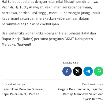
Hal tersebut selaras dengan nilai-nilai filosofi pendiriannya,
Prof. dr. Hj. Tutty Alawiyah, yakni menjadi kader beriman,
bertaqwa, berdedikasi tinggi, memiliki semangat juang untuk
kebermanfaatan dan merekatkan kebersamaan dalam
perannya di segala aspek kehidupan.
Usai pelantikan dilanjutkan dengan Halal Bihalal Halal dan
Rapat Kerja (Raker) pertama pengurus BKMT Kabupaten
Merauke.
(Nuryani
)
SEBARKAN
Navigasi
Pos sebelumnya
Pos berikutnya
Pemudik ke Merauke Gunakan
Gegara Rebutan Pacar, Sejumlah
pos
Kapal Pelni Naik 3,3 Persen
Remaja Membawa Sajam dan
Nyaris Bentrok