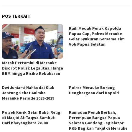
POS TERKAIT
Raih Medali Perak Kapolda
Papua Cup, Polres Merauke
Gelar Syukuran Bersama Tim
Voli Papua Selatan
Marak Pertamini di Merauke
Disorot Polisi: Legalitas, Harga
BBM hingga Risiko Kebakaran
Dwi Juniarti Nahkodai Klub
Polres Merauke Borong
Jantung Sehat Animha
Penghargaan dari Kapolri
Merauke Periode 2026-2029
Polsek Kurik Gelar Bakti Religi
Ramadan Penuh Berkah,
di Masjid At-Taqwa Sambut
Perempuan Bangsa Papua
Hari Bhayangkara ke-80
Selatan Gandeng Legislator
PKB Bagikan Takjil di Merauke