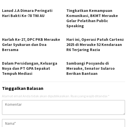
Lanud J.A Dimara Peringati
Tingkatkan Kemampuan
Hari Bakti Ke-78 TNI AU
Komunikasi, BKMT Merauke
Gelar Pelatihan Public
Speaking
Harlah Ke-27, DPC PKB Merauke
Hari ini, Operasi Patuh Cartenz
Gelar Syukuran dan Doa
2025 di Merauke 52 Kendaraan
Bersama
R6 Terjaring Razia
Dalam Persidangan, Keluarga
Sambangi Posyandu di
Noya dan PT GPA Sepakat
Merauke, Senator Sularso
Tempuh Mediasi
Berikan Bantuan
Tinggalkan Balasan
Alamat email Anda tidak akan dipublikasikan.
Ruas yang wajib ditandai
*