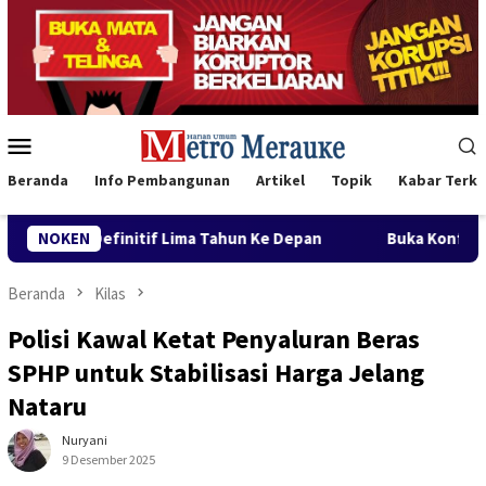
Loncat
ke
konten
Menu
Mobile
Beranda
Info Pembangunan
Artikel
Topik
Kabar Terki
ma Tahun Ke Depan
NOKEN
Buka Konferwil I PWNU Papua Selatan
Beranda
Kilas
Polisi Kawal Ketat Penyaluran Beras
SPHP untuk Stabilisasi Harga Jelang
Nataru
Nuryani
9 Desember 2025