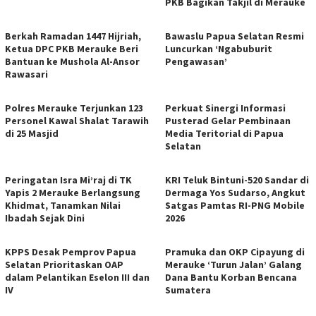
PKB Bagikan Takjil di Merauke
Berkah Ramadan 1447 Hijriah,
Bawaslu Papua Selatan Resmi
Ketua DPC PKB Merauke Beri
Luncurkan ‘Ngabuburit
Bantuan ke Mushola Al-Ansor
Pengawasan’
Rawasari
Polres Merauke Terjunkan 123
Perkuat Sinergi Informasi
Personel Kawal Shalat Tarawih
Pusterad Gelar Pembinaan
di 25 Masjid
Media Teritorial di Papua
Selatan
Peringatan Isra Mi’raj di TK
KRI Teluk Bintuni-520 Sandar di
Yapis 2 Merauke Berlangsung
Dermaga Yos Sudarso, Angkut
Khidmat, Tanamkan Nilai
Satgas Pamtas RI-PNG Mobile
Ibadah Sejak Dini
2026
KPPS Desak Pemprov Papua
Pramuka dan OKP Cipayung di
Selatan Prioritaskan OAP
Merauke ‘Turun Jalan’ Galang
dalam Pelantikan Eselon III dan
Dana Bantu Korban Bencana
IV
Sumatera