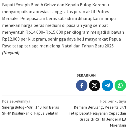
Bupati Yoseph Bladib Gebze dan Kepala Bulog Karennu
menyampaikan apresiasi tinggi atas peran aktif Polres
Merauke. Pelepasatan beras subsidi ini diharapkan mampu
menekan harga beras medium di pasaran yang sempat
menyentuh Rp14.000–Rp15.000 per kilogram menjadi di bawah
Rp12.000 per kilogram, sehingga daya beli masyarakat Papua
Raya tetap terjaga menjelang Natal dan Tahun Baru 2026.
(Nuryani)
SEBARKAN
Navigasi
Pos sebelumnya
Pos berikutnya
Sinergi Bulog-Polri, 140 Ton Beras
Demam Berulang, Peserta JKN
pos
SPHP Disalurkan di Papua Selatan
Tetap Dapat Pelayanan Cepat dan
Gratis di RS TNI Jenderal LB
Moerdani