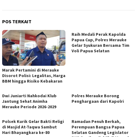
POS TERKAIT
Raih Medali Perak Kapolda
Papua Cup, Polres Merauke
Gelar Syukuran Bersama Tim
Voli Papua Selatan
Marak Pertamini di Merauke
Disorot Polisi: Legalitas, Harga
BBM hingga Risiko Kebakaran
Dwi Juniarti Nahkodai Klub
Polres Merauke Borong
Jantung Sehat Animha
Penghargaan dari Kapolri
Merauke Periode 2026-2029
Polsek Kurik Gelar Bakti Religi
Ramadan Penuh Berkah,
di Masjid At-Taqwa Sambut
Perempuan Bangsa Papua
Hari Bhayangkara ke-80
Selatan Gandeng Legislator