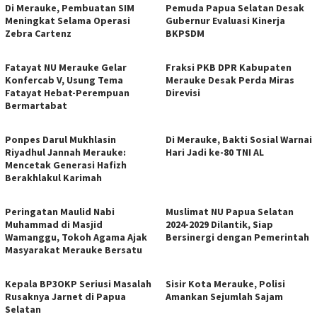
Di Merauke, Pembuatan SIM
Pemuda Papua Selatan Desak
Meningkat Selama Operasi
Gubernur Evaluasi Kinerja
Zebra Cartenz
BKPSDM
Fatayat NU Merauke Gelar
Fraksi PKB DPR Kabupaten
Konfercab V, Usung Tema
Merauke Desak Perda Miras
Fatayat Hebat-Perempuan
Direvisi
Bermartabat
Ponpes Darul Mukhlasin
Di Merauke, Bakti Sosial Warnai
Riyadhul Jannah Merauke:
Hari Jadi ke-80 TNI AL
Mencetak Generasi Hafizh
Berakhlakul Karimah
Peringatan Maulid Nabi
Muslimat NU Papua Selatan
Muhammad di Masjid
2024-2029 Dilantik, Siap
Wamanggu, Tokoh Agama Ajak
Bersinergi dengan Pemerintah
Masyarakat Merauke Bersatu
Kepala BP3OKP Seriusi Masalah
Sisir Kota Merauke, Polisi
Rusaknya Jarnet di Papua
Amankan Sejumlah Sajam
Selatan