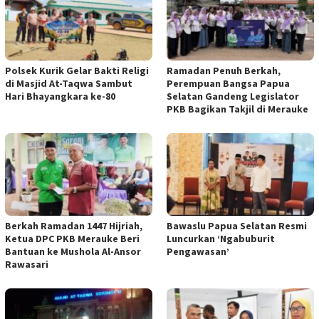
Polsek Kurik Gelar Bakti Religi
Ramadan Penuh Berkah,
di Masjid At-Taqwa Sambut
Perempuan Bangsa Papua
Hari Bhayangkara ke-80
Selatan Gandeng Legislator
PKB Bagikan Takjil di Merauke
Berkah Ramadan 1447 Hijriah,
Bawaslu Papua Selatan Resmi
Ketua DPC PKB Merauke Beri
Luncurkan ‘Ngabuburit
Bantuan ke Mushola Al-Ansor
Pengawasan’
Rawasari