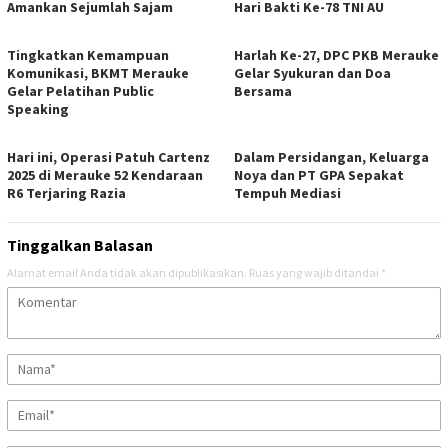
Amankan Sejumlah Sajam
Hari Bakti Ke-78 TNI AU
Tingkatkan Kemampuan
Harlah Ke-27, DPC PKB Merauke
Komunikasi, BKMT Merauke
Gelar Syukuran dan Doa
Gelar Pelatihan Public
Bersama
Speaking
Hari ini, Operasi Patuh Cartenz
Dalam Persidangan, Keluarga
2025 di Merauke 52 Kendaraan
Noya dan PT GPA Sepakat
R6 Terjaring Razia
Tempuh Mediasi
Tinggalkan Balasan
Alamat email Anda tidak akan dipublikasikan.
Ruas yang wajib ditandai
*