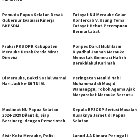
Pemuda Papua Selatan Desak
Fatayat NU Merauke Gelar
Gubernur Evaluasi Kinerja
Konfercab V, Usung Tema
BKPSDM
Fatayat Hebat-Perempuan
Bermartabat
Fraksi PKB DPR Kabupaten
Ponpes Darul Mukhlasin
Merauke Desak Perda Miras
Riyadhul Jannah Merauke:
Direvisi
Mencetak Generasi Hafizh
Berakhlakul Karimah
Di Merauke, Bakti Sosial Warnai
Peringatan Maulid Nabi
Hari Jadi ke-80 TNI AL
Muhammad di Masjid
Wamanggu, Tokoh Agama Ajak
Masyarakat Merauke Bersatu
Muslimat NU Papua Selatan
Kepala BP3OKP Seriusi Masalah
2024-2029 Dilantik, Siap
Rusaknya Jarnet di Papua
Bersinergi dengan Pemerintah
Selatan
Sisir Kota Merauke, Polisi
Lanud J.A Dimara Peringati