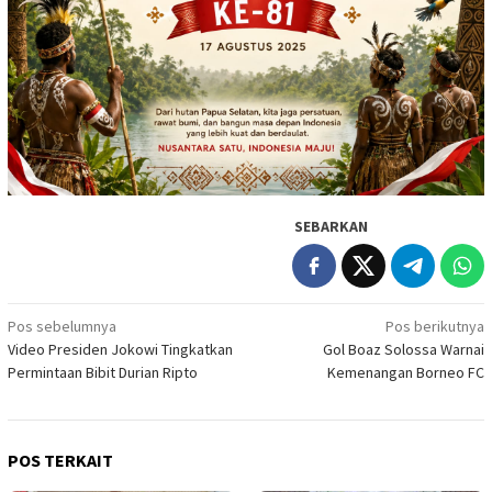
SEBARKAN
Navigasi
Pos sebelumnya
Pos berikutnya
Video Presiden Jokowi Tingkatkan
Gol Boaz Solossa Warnai
pos
Permintaan Bibit Durian Ripto
Kemenangan Borneo FC
POS TERKAIT