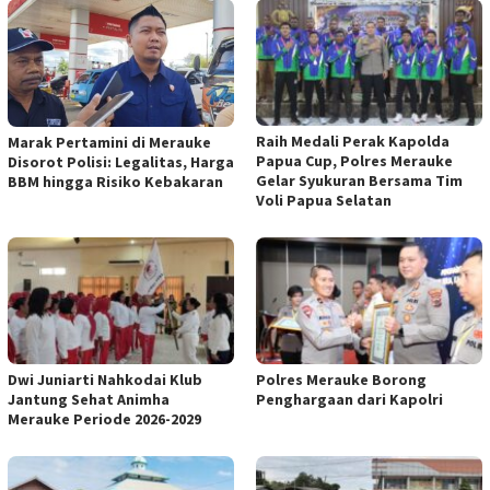
Raih Medali Perak Kapolda
Marak Pertamini di Merauke
Papua Cup, Polres Merauke
Disorot Polisi: Legalitas, Harga
Gelar Syukuran Bersama Tim
BBM hingga Risiko Kebakaran
Voli Papua Selatan
Dwi Juniarti Nahkodai Klub
Polres Merauke Borong
Jantung Sehat Animha
Penghargaan dari Kapolri
Merauke Periode 2026-2029