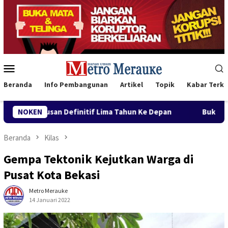
Loncat
ke
konten
Menu
Mobile
Beranda
Info Pembangunan
Artikel
Topik
Kabar Terki
if Lima Tahun Ke Depan
NOKEN
Buka Konferwil I PWNU Papua Se
Beranda
Kilas
Gempa Tektonik Kejutkan Warga di
Pusat Kota Bekasi
Metro Merauke
14 Januari 2022