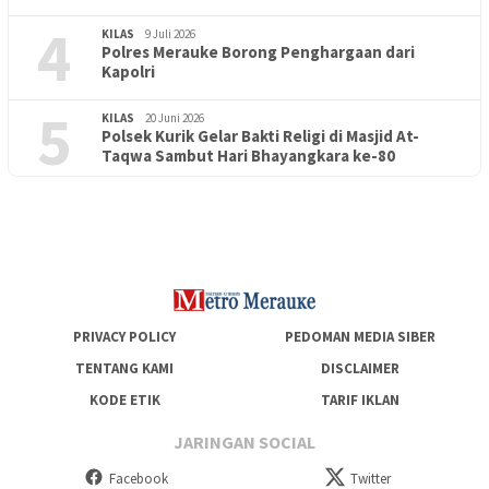
4
KILAS
9 Juli 2026
Polres Merauke Borong Penghargaan dari
Kapolri
5
KILAS
20 Juni 2026
Polsek Kurik Gelar Bakti Religi di Masjid At-
PENDIDIKAN
18 Juni 2026
Taqwa Sambut Hari Bhayangkara ke-80
Lepas Puluhan Peserta Didik, TK Yapis 2 Merauke Siapkan
Generasi Berkarakter dan Berakhlak
PRIVACY POLICY
PEDOMAN MEDIA SIBER
TENTANG KAMI
DISCLAIMER
KODE ETIK
TARIF IKLAN
JARINGAN SOCIAL
Facebook
Twitter