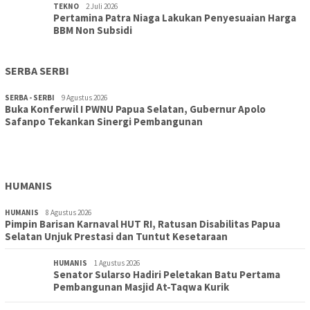
TEKNO
2 Juli 2026
Pertamina Patra Niaga Lakukan Penyesuaian Harga
BBM Non Subsidi
SERBA SERBI
SERBA - SERBI
9 Agustus 2026
Buka Konferwil I PWNU Papua Selatan, Gubernur Apolo
TOPIK
9 Agustus 2026
Safanpo Tekankan Sinergi Pembangunan
Konferwil I PWNU Papua Selatan Resmi Digelar, Siapkan
Kepengurusan Definitif Lima Tahun Ke Depan
HUMANIS
HUMANIS
8 Agustus 2026
Pimpin Barisan Karnaval HUT RI, Ratusan Disabilitas Papua
Selatan Unjuk Prestasi dan Tuntut Kesetaraan
HUMANIS
1 Agustus 2026
Senator Sularso Hadiri Peletakan Batu Pertama
Pembangunan Masjid At-Taqwa Kurik