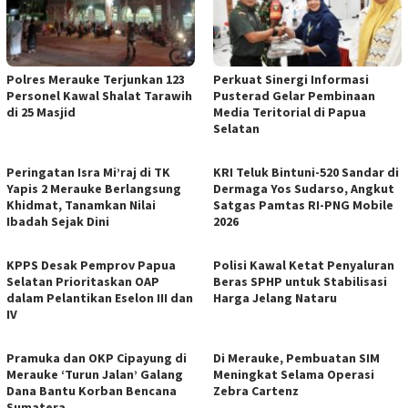
Polres Merauke Terjunkan 123
Perkuat Sinergi Informasi
Personel Kawal Shalat Tarawih
Pusterad Gelar Pembinaan
di 25 Masjid
Media Teritorial di Papua
Selatan
Peringatan Isra Mi’raj di TK
KRI Teluk Bintuni-520 Sandar di
Yapis 2 Merauke Berlangsung
Dermaga Yos Sudarso, Angkut
Khidmat, Tanamkan Nilai
Satgas Pamtas RI-PNG Mobile
Ibadah Sejak Dini
2026
KPPS Desak Pemprov Papua
Polisi Kawal Ketat Penyaluran
Selatan Prioritaskan OAP
Beras SPHP untuk Stabilisasi
dalam Pelantikan Eselon III dan
Harga Jelang Nataru
IV
Pramuka dan OKP Cipayung di
Di Merauke, Pembuatan SIM
Merauke ‘Turun Jalan’ Galang
Meningkat Selama Operasi
Dana Bantu Korban Bencana
Zebra Cartenz
Sumatera