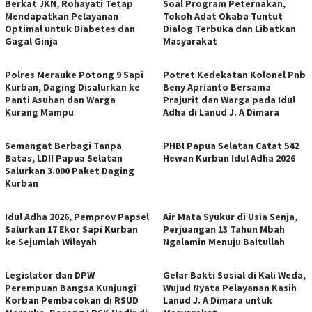
Berkat JKN, Rohayati Tetap
Soal Program Peternakan,
Mendapatkan Pelayanan
Tokoh Adat Okaba Tuntut
Optimal untuk Diabetes dan
Dialog Terbuka dan Libatkan
Gagal Ginja
Masyarakat
Polres Merauke Potong 9 Sapi
Potret Kedekatan Kolonel Pnb
Kurban, Daging Disalurkan ke
Beny Aprianto Bersama
Panti Asuhan dan Warga
Prajurit dan Warga pada Idul
Kurang Mampu
Adha di Lanud J. A Dimara
​Semangat Berbagi Tanpa
PHBI Papua Selatan Catat 542
Batas, LDII Papua Selatan
Hewan Kurban Idul Adha 2026
Salurkan 3.000 Paket Daging
Kurban
Idul Adha 2026, Pemprov Papsel
Air Mata Syukur di Usia Senja,
Salurkan 17 Ekor Sapi Kurban
Perjuangan 13 Tahun Mbah
ke Sejumlah Wilayah
Ngalamin Menuju Baitullah
Legislator dan DPW
Gelar Bakti Sosial di Kali Weda,
Perempuan Bangsa Kunjungi
Wujud Nyata Pelayanan Kasih
Korban Pembacokan di RSUD
Lanud J. A Dimara untuk