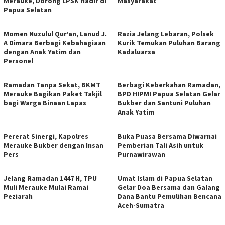
Merauke, Dorong LPSK Hadir di
Masyarakat
Papua Selatan
Momen Nuzulul Qur’an, Lanud J.
Razia Jelang Lebaran, Polsek
A Dimara Berbagi Kebahagiaan
Kurik Temukan Puluhan Barang
dengan Anak Yatim dan
Kadaluarsa
Personel
Ramadan Tanpa Sekat, BKMT
Berbagi Keberkahan Ramadan,
Merauke Bagikan Paket Takjil
BPD HIPMI Papua Selatan Gelar
bagi Warga Binaan Lapas
Bukber dan Santuni Puluhan
Anak Yatim
​Pererat Sinergi, Kapolres
Buka Puasa Bersama Diwarnai
Merauke Bukber dengan Insan
Pemberian Tali Asih untuk
Pers
Purnawirawan
Jelang Ramadan 1447 H, TPU
Umat Islam di Papua Selatan
Muli Merauke Mulai Ramai
Gelar Doa Bersama dan Galang
Peziarah
Dana Bantu Pemulihan Bencana
Aceh-Sumatra