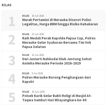
KILAS
1
KILAS
28 Juli 2026
Marak Pertamini di Merauke Disorot Polisi:
Legalitas, Harga BBM hingga Risiko Kebakaran
2
KILAS
25 Juli 2026
Raih Medali Perak Kapolda Papua Cup, Polres
Merauke Gelar Syukuran Bersama Tim Voli
Papua Selatan
3
KILAS
18 Juli 2026
Dwi Juniarti Nahkodai Klub Jantung Sehat
Animha Merauke Periode 2026-2029
4
KILAS
9 Juli 2026
Polres Merauke Borong Penghargaan dari
Kapolri
5
KILAS
20 Juni 2026
Polsek Kurik Gelar Bakti Religi di Masjid At-
PENDIDIKAN
18 Juni 2026
Taqwa Sambut Hari Bhayangkara ke-80
Lepas Puluhan Peserta Didik, TK Yapis 2 Merauke Siapkan
Generasi Berkarakter dan Berakhlak