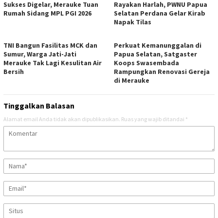
Sukses Digelar, Merauke Tuan
Rayakan Harlah, PWNU Papua
Rumah Sidang MPL PGI 2026
Selatan Perdana Gelar Kirab
Napak Tilas
TNI Bangun Fasilitas MCK dan
Perkuat Kemanunggalan di
Sumur, Warga Jati-Jati
Papua Selatan, Satgaster
Merauke Tak Lagi Kesulitan Air
Koops Swasembada
Bersih
Rampungkan Renovasi Gereja
di Merauke
Tinggalkan Balasan
Alamat email Anda tidak akan dipublikasikan.
Ruas yang wajib ditandai
*