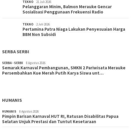
TEKNO
21 Juli 2026
Pelanggaran Minim, Balmon Merauke Gencar
Sosialisasi Penggunaan Frekuensi Radio
TEKNO
2 Juli 2026
Pertamina Patra Niaga Lakukan Penyesuaian Harga
BBM Non Subsidi
SERBA SERBI
SERBA - SERBI
8 Agustus 2026
Semarak Karnaval Pembangunan, SMKN 2 Pariwisata Merauke
Persembahkan Kue Merah Putih Karya Siswa unt…
TOPIK
8 Agustus 2026
Aksi Cepat DLH Merauke Atasi Sampah Karnaval
HUMANIS
HUMANIS
8 Agustus 2026
Pimpin Barisan Karnaval HUT RI, Ratusan Disabilitas Papua
Selatan Unjuk Prestasi dan Tuntut Kesetaraan