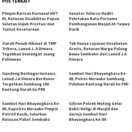
POS TERKAIT
Pimpin Barisan Karnaval HUT
Senator Sularso Hadiri
RI, Ratusan Disabilitas Papua
Peletakan Batu Pertama
Selatan Unjuk Prestasi dan
Pembangunan Masjid At-Taqwa
Tuntut Kesetaraan
Kurik
Ziarah Penuh Hikmat di TMP
Tak Hanya Layanan Kesehatan
Trikora, Lanud J. A Dimara
Gratis, Ratusan Warga Pulang
Teguhkan Semangat Juang
Bawa Sembako dari Lanud J.A
Pahlawan
Dimara
Gandeng Berbagai Instansi,
Sambut Hari Bhayangkara Ke-
Lanud J.A Dimara Berdonor
80, Polres Merauke Sumbang
Targetkan Sumbang 100
Puluhan Kantong Darah ke PMI
Kantong Darah ke PMI
Sambut Hari Bhayangkara Ke-
Giliran Polsek Muting Gelar
80, Kapolres Merauke Pimpin
Bakti Religi di Masjid dan
Patroli Kasih, Salurkan
Gereja Sambut Hari
Ratusan Paket Sembako
Bhayangkara Ke-80