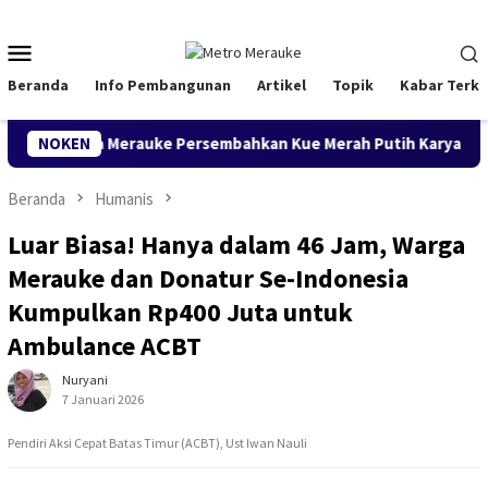
Loncat
ke
Menu
konten
Mobile
Beranda
Info Pembangunan
Artikel
Topik
Kabar Terki
isata Merauke Persembahkan Kue Merah Putih Karya Siswa untu
NOKEN
Beranda
Humanis
Luar Biasa! Hanya dalam 46 Jam, Warga
Merauke dan Donatur Se-Indonesia
Kumpulkan Rp400 Juta untuk
Ambulance ACBT
Nuryani
7 Januari 2026
Pendiri Aksi Cepat Batas Timur (ACBT), Ust Iwan Nauli