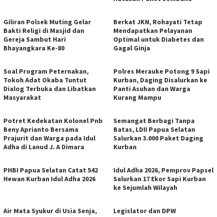
Giliran Polsek Muting Gelar
Berkat JKN, Rohayati Tetap
Bakti Religi di Masjid dan
Mendapatkan Pelayanan
Gereja Sambut Hari
Optimal untuk Diabetes dan
Bhayangkara Ke-80
Gagal Ginja
Soal Program Peternakan,
Polres Merauke Potong 9 Sapi
Tokoh Adat Okaba Tuntut
Kurban, Daging Disalurkan ke
Dialog Terbuka dan Libatkan
Panti Asuhan dan Warga
Masyarakat
Kurang Mampu
Potret Kedekatan Kolonel Pnb
​Semangat Berbagi Tanpa
Beny Aprianto Bersama
Batas, LDII Papua Selatan
Prajurit dan Warga pada Idul
Salurkan 3.000 Paket Daging
Adha di Lanud J. A Dimara
Kurban
PHBI Papua Selatan Catat 542
Idul Adha 2026, Pemprov Papsel
Hewan Kurban Idul Adha 2026
Salurkan 17 Ekor Sapi Kurban
ke Sejumlah Wilayah
Air Mata Syukur di Usia Senja,
Legislator dan DPW