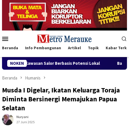
Loncat
ke
konten
Menu
Mobile
Beranda
Info Pembangunan
Artikel
Topik
Kabar Terki
 Berbasis Potensi Lokal
NOKEN
Bank Mandiri Region XII Hadirka
Beranda
Humanis
Musda I Digelar, Ikatan Keluarga Toraja
Diminta Bersinergi Memajukan Papua
Selatan
Nuryani
27 Juni 2025