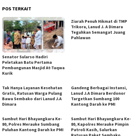
POS TERKAIT
Ziarah Penuh Hikmat di TMP
Trikora, Lanud J. A Dimara
Teguhkan Semangat Juang
Pahlawan
Senator Sularso Hadiri
Peletakan Batu Pertama
Pembangunan Masjid At-Taqwa
Kurik
Tak Hanya Layanan Kesehatan
Gandeng Berbagai Instansi,
Gratis, Ratusan Warga Pulang
Lanud J.A Dimara Berdonor
Bawa Sembako dari Lanud J.A
Targetkan Sumbang 100
Dimara
Kantong Darah ke PMI
Sambut Hari Bhayangkara Ke-
Sambut Hari Bhayangkara Ke-
80, Polres Merauke Sumbang
80, Kapolres Merauke Pimpin
Puluhan Kantong Darah ke PMI
Patroli Kasih, Salurkan
Ratusan Paket Sembako