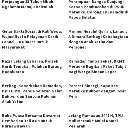
Perjuangan 13 Tahun Mbah
Perempuan Bangsa Kunjungi
Ngalamin Menuju Baitullah
Korban Pembacokan di RSUD
Merauke, Dorong LPSK Hadir di
Papua Selatan
Gelar Bakti Sosial di Kali Weda,
Momen Nuzulul Qur’an, Lanud J.
Wujud Nyata Pelayanan Kasih
A Dimara Berbagi Kebahagiaan
Lanud J. A Dimara untuk
dengan Anak Yatim dan
Masyarakat
Personel
Razia Jelang Lebaran, Polsek
Ramadan Tanpa Sekat, BKMT
Kurik Temukan Puluhan Barang
Merauke Bagikan Paket Takjil
Kadaluarsa
bagi Warga Binaan Lapas
Berbagi Keberkahan Ramadan,
​Pererat Sinergi, Kapolres
BPD HIPMI Papua Selatan Gelar
Merauke Bukber dengan Insan
Bukber dan Santuni Puluhan
Pers
Anak Yatim
Buka Puasa Bersama Diwarnai
Jelang Ramadan 1447 H, TPU
Pemberian Tali Asih untuk
Muli Merauke Mulai Ramai
Purnawirawan
Peziarah