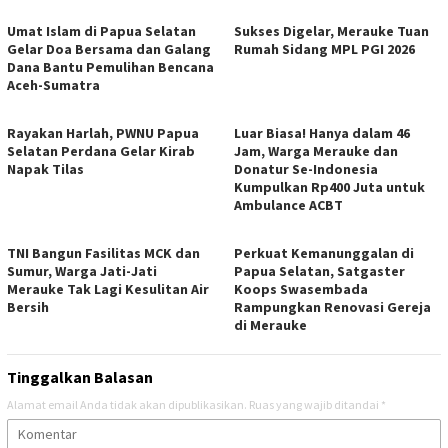
Umat Islam di Papua Selatan
Sukses Digelar, Merauke Tuan
Gelar Doa Bersama dan Galang
Rumah Sidang MPL PGI 2026
Dana Bantu Pemulihan Bencana
Aceh-Sumatra
Rayakan Harlah, PWNU Papua
Luar Biasa! Hanya dalam 46
Selatan Perdana Gelar Kirab
Jam, Warga Merauke dan
Napak Tilas
Donatur Se-Indonesia
Kumpulkan Rp400 Juta untuk
Ambulance ACBT
TNI Bangun Fasilitas MCK dan
Perkuat Kemanunggalan di
Sumur, Warga Jati-Jati
Papua Selatan, Satgaster
Merauke Tak Lagi Kesulitan Air
Koops Swasembada
Bersih
Rampungkan Renovasi Gereja
di Merauke
Tinggalkan Balasan
Alamat email Anda tidak akan dipublikasikan.
Ruas yang wajib ditandai
*