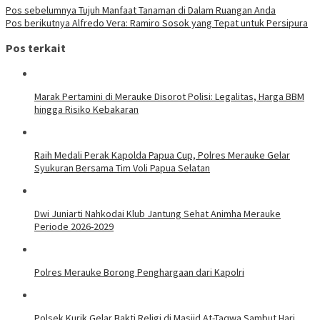
Navigasi
Pos sebelumnya
Tujuh Manfaat Tanaman di Dalam Ruangan Anda
Pos berikutnya
Alfredo Vera: Ramiro Sosok yang Tepat untuk Persipura
pos
Pos terkait
Marak Pertamini di Merauke Disorot Polisi: Legalitas, Harga BBM
hingga Risiko Kebakaran
Raih Medali Perak Kapolda Papua Cup, Polres Merauke Gelar
Syukuran Bersama Tim Voli Papua Selatan
Dwi Juniarti Nahkodai Klub Jantung Sehat Animha Merauke
Periode 2026-2029
Polres Merauke Borong Penghargaan dari Kapolri
Polsek Kurik Gelar Bakti Religi di Masjid At-Taqwa Sambut Hari