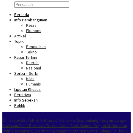
Beranda
Info Pembangunan
Kesra
Ekonomi
Artikel
Topik
Pendidikan
Tekno
Kabar Terkini
Daerah
Nasional
Serba – Serbi
Kilas
Humanis
Liputan Khusus
Peristiwa
Info Sepekan
Politik
NOKEN
Tim Ekspedisi Patriot IPB Tiba di Merauke, Siap Dukung Pengembangan
Kawasan Salor Berbasis Potensi Lokal
Bank Mandiri Region XII Hadirkan
Livin’ Berbagi Rp1, Perkuat Semangat Gotong Royong Jelang HUT ke-81