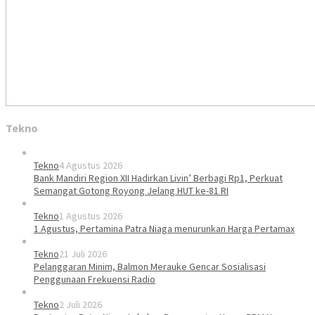
Tekno
Tekno
4 Agustus 2026
Bank Mandiri Region XII Hadirkan Livin’ Berbagi Rp1, Perkuat
Semangat Gotong Royong Jelang HUT ke-81 RI
Tekno
1 Agustus 2026
1 Agustus, Pertamina Patra Niaga menurunkan Harga Pertamax
Tekno
21 Juli 2026
Pelanggaran Minim, Balmon Merauke Gencar Sosialisasi
Penggunaan Frekuensi Radio
Tekno
2 Juli 2026