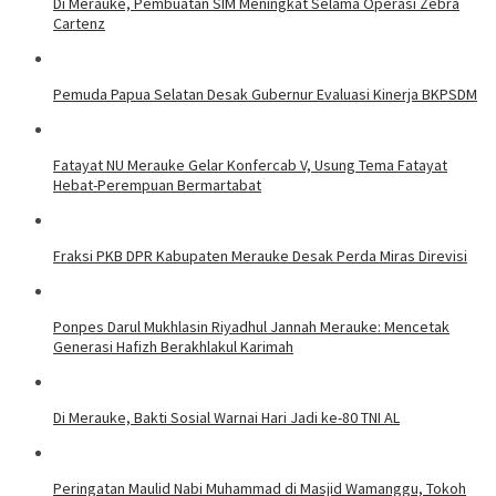
Di Merauke, Pembuatan SIM Meningkat Selama Operasi Zebra
Cartenz
Pemuda Papua Selatan Desak Gubernur Evaluasi Kinerja BKPSDM
Fatayat NU Merauke Gelar Konfercab V, Usung Tema Fatayat
Hebat-Perempuan Bermartabat
Fraksi PKB DPR Kabupaten Merauke Desak Perda Miras Direvisi
Ponpes Darul Mukhlasin Riyadhul Jannah Merauke: Mencetak
Generasi Hafizh Berakhlakul Karimah
Di Merauke, Bakti Sosial Warnai Hari Jadi ke-80 TNI AL
Peringatan Maulid Nabi Muhammad di Masjid Wamanggu, Tokoh