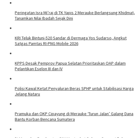
Peringatan Isra Mi’raj di TK Yapis 2 Merauke Berlangsung Khidmat,
Tanamkan Nilai Ibadah Sejak Dini
KRI Teluk Bintuni-520 Sandar di Dermaga Yos Sudarso, Angkut
Satgas Pamtas RI-PNG Mobile 2026
KPPS Desak Pemprov Papua Selatan Prioritaskan OAP dalam
Pelantikan Eselon III dan IV
Polisi Kawal Ketat Penyaluran Beras SPHP untuk Stabilisasi Harga
Jelang Nataru
Pramuka dan OKP Cipayung di Merauke ‘Turun Jalan’ Galang Dana
Bantu Korban Bencana Sumatera