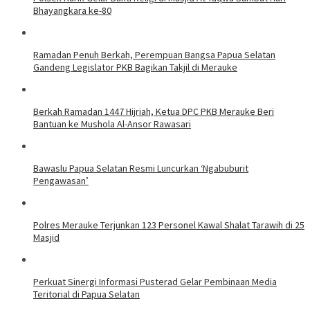
Bhayangkara ke-80
Ramadan Penuh Berkah, Perempuan Bangsa Papua Selatan
Gandeng Legislator PKB Bagikan Takjil di Merauke
Berkah Ramadan 1447 Hijriah, Ketua DPC PKB Merauke Beri
Bantuan ke Mushola Al-Ansor Rawasari
Bawaslu Papua Selatan Resmi Luncurkan ‘Ngabuburit
Pengawasan’
Polres Merauke Terjunkan 123 Personel Kawal Shalat Tarawih di 25
Masjid
Perkuat Sinergi Informasi Pusterad Gelar Pembinaan Media
Teritorial di Papua Selatan