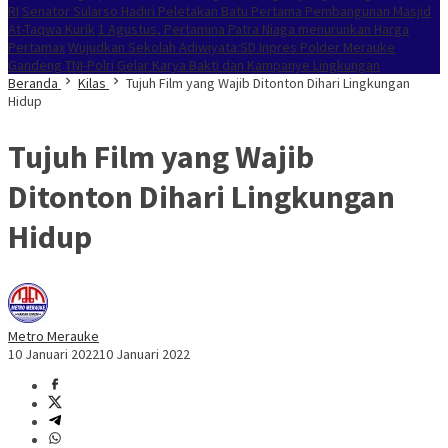
RI
Senator Sularso Hadiri Peletakan Batu Pertama Pembangunan Masjid
At-Taqwa Kurik
1 Agustus, Pertamina Patra Niaga menurunkan Harga
Pertamax
Wujudkan Sekolah Adiwiyata:SD Inpres Polder Merauke
Gandeng TNI-Polri Gelar Karya Bakti dan Kampanye Lingkungan
Beranda
Kilas
Tujuh Film yang Wajib Ditonton Dihari Lingkungan
Hidup
Tujuh Film yang Wajib
Ditonton Dihari Lingkungan
Hidup
Metro Merauke
10 Januari 2022
10 Januari 2022