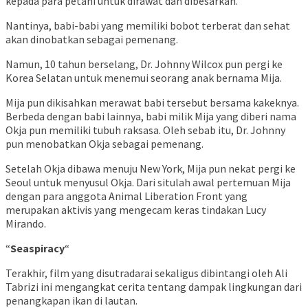
kepada para petani untuk dirawat dan dibesarkan.
Nantinya, babi-babi yang memiliki bobot terberat dan sehat
akan dinobatkan sebagai pemenang.
Namun, 10 tahun berselang, Dr. Johnny Wilcox pun pergi ke
Korea Selatan untuk menemui seorang anak bernama Mija.
Mija pun dikisahkan merawat babi tersebut bersama kakeknya.
Berbeda dengan babi lainnya, babi milik Mija yang diberi nama
Okja pun memiliki tubuh raksasa. Oleh sebab itu, Dr. Johnny
pun menobatkan Okja sebagai pemenang.
Setelah Okja dibawa menuju New York, Mija pun nekat pergi ke
Seoul untuk menyusul Okja. Dari situlah awal pertemuan Mija
dengan para anggota Animal Liberation Front yang
merupakan aktivis yang mengecam keras tindakan Lucy
Mirando.
“
Seaspiracy
“
Terakhir, film yang disutradarai sekaligus dibintangi oleh Ali
Tabrizi ini mengangkat cerita tentang dampak lingkungan dari
penangkapan ikan di lautan.