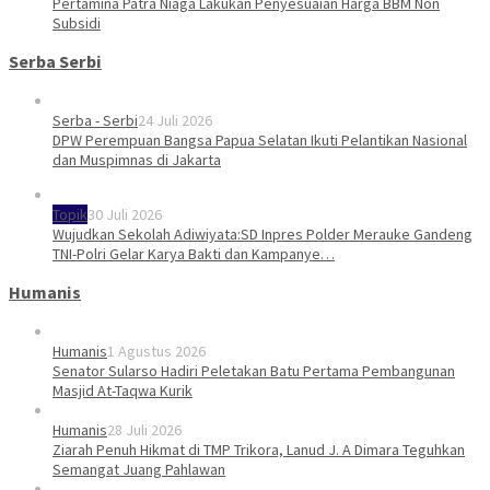
Pertamina Patra Niaga Lakukan Penyesuaian Harga BBM Non
Subsidi
Serba Serbi
Serba - Serbi
24 Juli 2026
DPW Perempuan Bangsa Papua Selatan Ikuti Pelantikan Nasional
dan Muspimnas di Jakarta
Topik
30 Juli 2026
Wujudkan Sekolah Adiwiyata:SD Inpres Polder Merauke Gandeng
TNI-Polri Gelar Karya Bakti dan Kampanye…
Humanis
Humanis
1 Agustus 2026
Senator Sularso Hadiri Peletakan Batu Pertama Pembangunan
Masjid At-Taqwa Kurik
Humanis
28 Juli 2026
Ziarah Penuh Hikmat di TMP Trikora, Lanud J. A Dimara Teguhkan
Semangat Juang Pahlawan