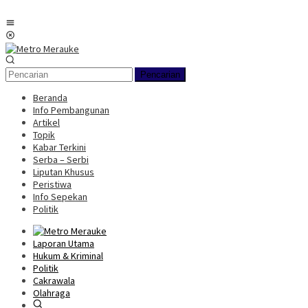
Loncat
ke
Menu
konten
Mobile
Pencarian
Beranda
Info Pembangunan
Artikel
Topik
Kabar Terkini
Serba – Serbi
Liputan Khusus
Peristiwa
Info Sepekan
Politik
Laporan Utama
Hukum & Kriminal
Politik
Cakrawala
Olahraga