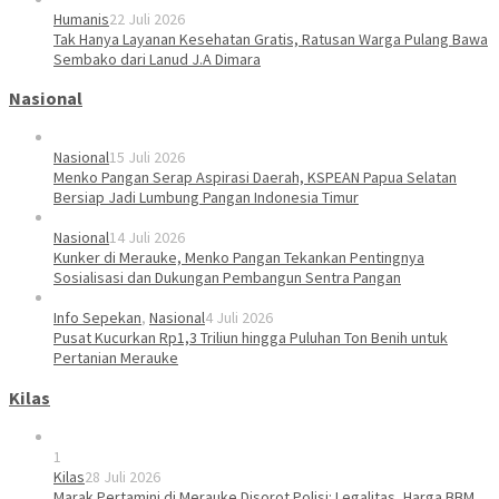
Humanis
22 Juli 2026
Tak Hanya Layanan Kesehatan Gratis, Ratusan Warga Pulang Bawa
Sembako dari Lanud J.A Dimara
Nasional
Nasional
15 Juli 2026
Menko Pangan Serap Aspirasi Daerah, KSPEAN Papua Selatan
Bersiap Jadi Lumbung Pangan Indonesia Timur
Nasional
14 Juli 2026
Kunker di Merauke, Menko Pangan Tekankan Pentingnya
Sosialisasi dan Dukungan Pembangun Sentra Pangan
Info Sepekan
,
Nasional
4 Juli 2026
Pusat Kucurkan Rp1,3 Triliun hingga Puluhan Ton Benih untuk
Pertanian Merauke
Kilas
1
Kilas
28 Juli 2026
Marak Pertamini di Merauke Disorot Polisi: Legalitas, Harga BBM