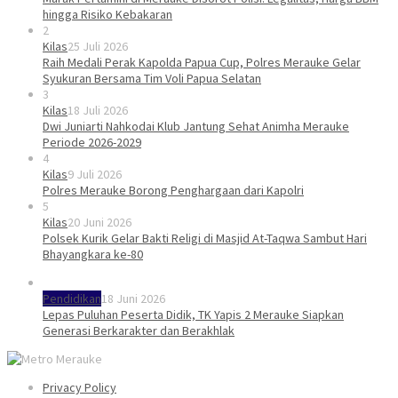
hingga Risiko Kebakaran
2
Kilas
25 Juli 2026
Raih Medali Perak Kapolda Papua Cup, Polres Merauke Gelar
Syukuran Bersama Tim Voli Papua Selatan
3
Kilas
18 Juli 2026
Dwi Juniarti Nahkodai Klub Jantung Sehat Animha Merauke
Periode 2026-2029
4
Kilas
9 Juli 2026
Polres Merauke Borong Penghargaan dari Kapolri
5
Kilas
20 Juni 2026
Polsek Kurik Gelar Bakti Religi di Masjid At-Taqwa Sambut Hari
Bhayangkara ke-80
Pendidikan
18 Juni 2026
Lepas Puluhan Peserta Didik, TK Yapis 2 Merauke Siapkan
Generasi Berkarakter dan Berakhlak
Privacy Policy