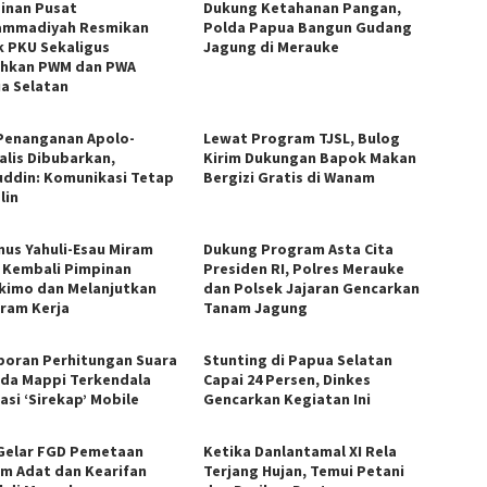
inan Pusat
Dukung Ketahanan Pangan,
mmadiyah Resmikan
Polda Papua Bangun Gudang
ik PKU Sekaligus
Jagung di Merauke
hkan PWM dan PWA
a Selatan
Penanganan Apolo-
Lewat Program TJSL, Bulog
alis Dibubarkan,
Kirim Dukungan Bapok Makan
uddin: Komunikasi Tetap
Bergizi Gratis di Wanam
lin
mus Yahuli-Esau Miram
Dukung Program Asta Cita
 Kembali Pimpinan
Presiden RI, Polres Merauke
kimo dan Melanjutkan
dan Polsek Jajaran Gencarkan
ram Kerja
Tanam Jagung
poran Perhitungan Suara
Stunting di Papua Selatan
ada Mappi Terkendala
Capai 24 Persen, Dinkes
asi ‘Sirekap’ Mobile
Gencarkan Kegiatan Ini
Gelar FGD Pemetaan
Ketika Danlantamal XI Rela
m Adat dan Kearifan
Terjang Hujan, Temui Petani