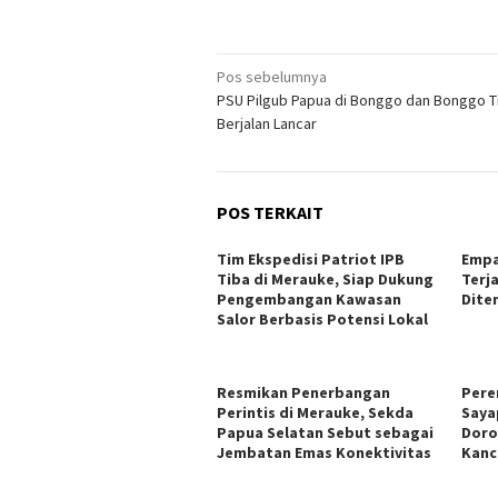
Navigasi
Pos sebelumnya
PSU Pilgub Papua di Bonggo dan Bonggo T
pos
Berjalan Lancar
POS TERKAIT
Tim Ekspedisi Patriot IPB
Empa
Tiba di Merauke, Siap Dukung
Terj
Pengembangan Kawasan
Dite
Salor Berbasis Potensi Lokal
Resmikan Penerbangan
Pere
Perintis di Merauke, Sekda
Saya
Papua Selatan Sebut sebagai
Doro
Jembatan Emas Konektivitas
Kanc