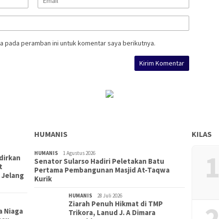
a pada peramban ini untuk komentar saya berikutnya.
HUMANIS
KILAS
1
HUMANIS
1 Agustus 2026
dirkan
Senator Sularso Hadiri Peletakan Batu
t
Pertama Pembangunan Masjid At-Taqwa
 Jelang
Kurik
HUMANIS
28 Juli 2026
Ziarah Penuh Hikmat di TMP
2
a Niaga
Trikora, Lanud J. A Dimara