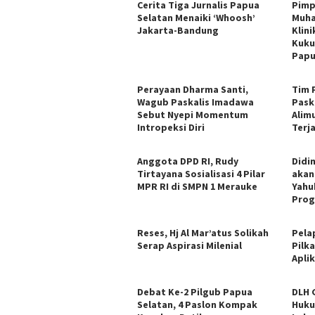
Cerita Tiga Jurnalis Papua
Pimp
Selatan Menaiki ‘Whoosh’
Muha
Jakarta-Bandung
Klin
Kuku
Papu
Perayaan Dharma Santi,
Tim 
Wagub Paskalis Imadawa
Pask
Sebut Nyepi Momentum
Alim
Intropeksi Diri
Terja
Anggota DPD RI, Rudy
Didi
Tirtayana Sosialisasi 4 Pilar
akan
MPR RI di SMPN 1 Merauke
Yahu
Prog
Reses, Hj Al Mar’atus Solikah
Pela
Serap Aspirasi Milenial
Pilk
Aplik
Debat Ke-2 Pilgub Papua
DLH 
Selatan, 4 Paslon Kompak
Huku