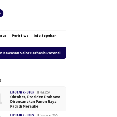
n
usus
Peristiwa
Info Sepekan
 Berbasis Potensi Lokal
Bank Mandiri Region XII Hadirka
S
1
LIPUTAN KHUSUS
21 Mei 2026
Oktober, Presiden Prabowo
Direncanakan Panen Raya
Padi di Merauke
LIPUTAN KHUSUS
31 Desember 2025