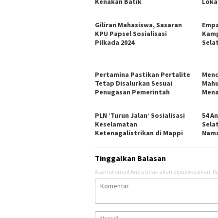
Kenakan Batik
Loka
Giliran Mahasiswa, Sasaran
Empa
KPU Papsel Sosialisasi
Kamp
Pilkada 2024
Sela
Pertamina Pastikan Pertalite
Mend
Tetap Disalurkan Sesuai
Mahu
Penugasan Pemerintah
Mena
PLN ‘Turun Jalan’ Sosialisasi
54 A
Keselamatan
Sela
Ketenagalistrikan di Mappi
Nam
Tinggalkan Balasan
Alamat email Anda tidak akan dipublikasikan.
Ru