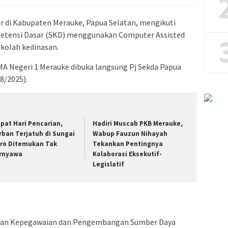
r di Kabupaten Merauke, Papua Selatan, mengikuti
ompetensi Dasar (SKD) menggunakan Computer Assisted
ekolah kedinasan.
MA Negeri 1 Merauke dibuka langsung Pj Sekda Papua
8/2025).
pat Hari Pencarian,
Hadiri Muscab PKB Merauke,
rban Terjatuh di Sungai
Wabup Fauzun Nihayah
ro Ditemukan Tak
Tekankan Pentingnya
rnyawa
Kolaborasi Eksekutif-
Legislatif
adan Kepegawaian dan Pengembangan Sumber Daya