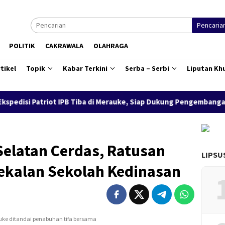
Pencaria
POLITIK
CAKRAWALA
OLAHRAGA
tikel
Topik
Kabar Terkini
Serba – Serbi
Liputan Kh
ot IPB Tiba di Merauke, Siap Dukung Pengembangan Kawasan Salor
elatan Cerdas, Ratusan
LIPSU
bekalan Sekolah Kedinasan
auke ditandai penabuhan tifa bersama