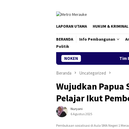
Loncat
ke
konten
LAPORAN UTAMA
HUKUM & KRIMINAL
BERANDA
Info Pembangunan
Ar
Politik
NOKEN
Tim Ekspedisi Patri
Beranda
Uncategorized
Wujudkan Papua S
Pelajar Ikut Pem
Nuryani
6 Agustus 2025
Pembukaan sosialisasi di Aula SMA Negeri 1 Mer