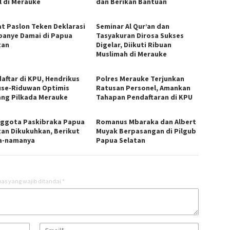
l di Merauke
dan Berikan Bantuan
t Paslon Teken Deklarasi
Seminar Al Qur’an dan
anye Damai di Papua
Tasyakuran Dirosa Sukses
tan
Digelar, Diikuti Ribuan
Muslimah di Merauke
aftar di KPU, Hendrikus
Polres Merauke Terjunkan
se-Riduwan Optimis
Ratusan Personel, Amankan
ng Pilkada Merauke
Tahapan Pendaftaran di KPU
nggota Paskibraka Papua
Romanus Mbaraka dan Albert
tan Dikukuhkan, Berikut
Muyak Berpasangan di Pilgub
a-namanya
Papua Selatan
as yang wajib ditandai
*