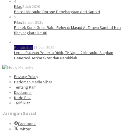
4
Kilas
9 Juli 2026
Polres Merauke Borong Penghargaan dari Kapolri
5
Kilas
20 Juni 2026
Polsek Kurik Gelar Bakti Religi di Masjid At-Taqwa Sambut Hari
Bhayangkara ke-80
Pendidikan
18 Juni 2026
Lepas Puluhan Peserta Didik, TK Yapis 2 Merauke Siapkan
Generasi Berkarakter dan Berakhlak
Privacy Policy
Pedoman Media Siber
Tentang Kami
Disclaimer
Kode Etik
Tarif Iklan
Jaringan Social
Facebook
Twitter