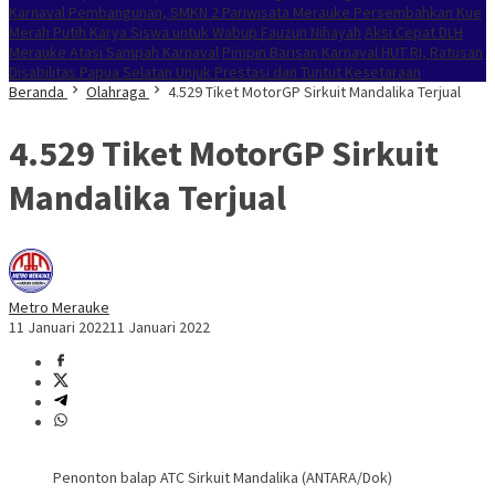
Karnaval Pembangunan, SMKN 2 Pariwisata Merauke Persembahkan Kue
Merah Putih Karya Siswa untuk Wabup Fauzun Nihayah
Aksi Cepat DLH
Merauke Atasi Sampah Karnaval
Pimpin Barisan Karnaval HUT RI, Ratusan
Disabilitas Papua Selatan Unjuk Prestasi dan Tuntut Kesetaraan
Beranda
Olahraga
4.529 Tiket MotorGP Sirkuit Mandalika Terjual
4.529 Tiket MotorGP Sirkuit
Mandalika Terjual
Metro Merauke
11 Januari 2022
11 Januari 2022
Penonton balap ATC Sirkuit Mandalika (ANTARA/Dok)