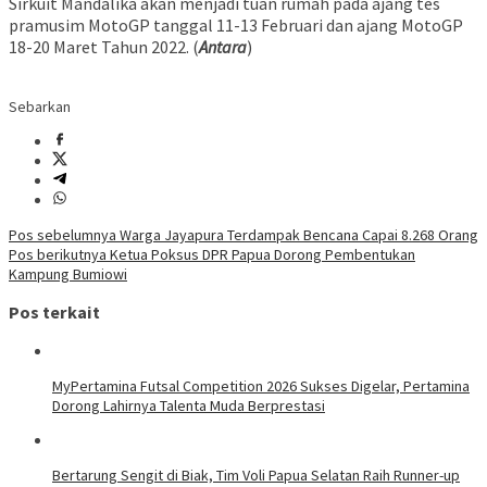
Sirkuit Mandalika akan menjadi tuan rumah pada ajang tes
pramusim MotoGP tanggal 11-13 Februari dan ajang MotoGP
18-20 Maret Tahun 2022. (
Antara
)
Sebarkan
Navigasi
Pos sebelumnya
Warga Jayapura Terdampak Bencana Capai 8.268 Orang
Pos berikutnya
Ketua Poksus DPR Papua Dorong Pembentukan
pos
Kampung Bumiowi
Pos terkait
MyPertamina Futsal Competition 2026 Sukses Digelar, Pertamina
Dorong Lahirnya Talenta Muda Berprestasi
​Bertarung Sengit di Biak, Tim Voli Papua Selatan Raih Runner-up