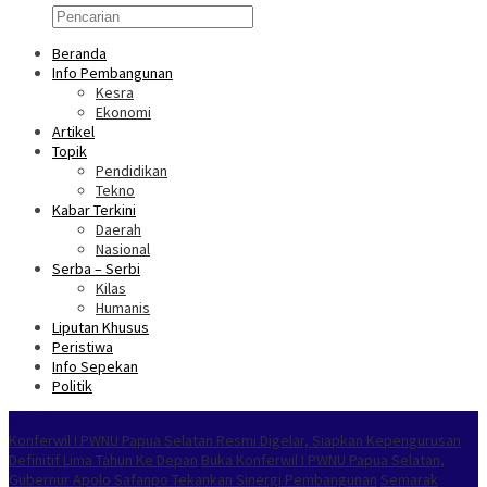
Beranda
Info Pembangunan
Kesra
Ekonomi
Artikel
Topik
Pendidikan
Tekno
Kabar Terkini
Daerah
Nasional
Serba – Serbi
Kilas
Humanis
Liputan Khusus
Peristiwa
Info Sepekan
Politik
NOKEN
Konferwil I PWNU Papua Selatan Resmi Digelar, Siapkan Kepengurusan
Definitif Lima Tahun Ke Depan
Buka Konferwil I PWNU Papua Selatan,
Gubernur Apolo Safanpo Tekankan Sinergi Pembangunan
Semarak