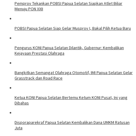
Pemprov Tekankan POBSI Papua Selatan Siapkan Atlet Biliar
Menuju PON XXII
POBSI Papua Selatan Siap Gelar Musprov I, Bakal Pilih Ketua Baru
Pengurus KONI Papua Selatan Dilantik, Gubernur: Kembalikan
Kejayaan Prestasi Olahraga
Bangkitkan Semangat Olahraga Otomotif, IMI Papua Selatan Gelar
Grasstrack dan Road Race
Ketua KONI Papua Selatan Bertemu Ketum KONI Pusat, Ini yang
Dibahas
Disporaparekraf Papua Selatan Kembalikan Dana UMKM Ratusan
Juta