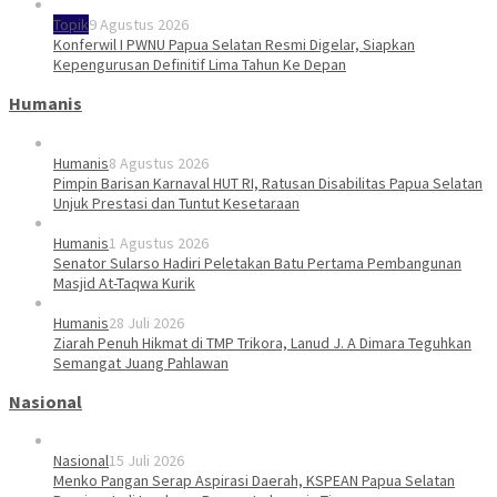
Topik
9 Agustus 2026
Konferwil I PWNU Papua Selatan Resmi Digelar, Siapkan
Kepengurusan Definitif Lima Tahun Ke Depan
Humanis
Humanis
8 Agustus 2026
Pimpin Barisan Karnaval HUT RI, Ratusan Disabilitas Papua Selatan
Unjuk Prestasi dan Tuntut Kesetaraan
Humanis
1 Agustus 2026
Senator Sularso Hadiri Peletakan Batu Pertama Pembangunan
Masjid At-Taqwa Kurik
Humanis
28 Juli 2026
Ziarah Penuh Hikmat di TMP Trikora, Lanud J. A Dimara Teguhkan
Semangat Juang Pahlawan
Nasional
Nasional
15 Juli 2026
Menko Pangan Serap Aspirasi Daerah, KSPEAN Papua Selatan