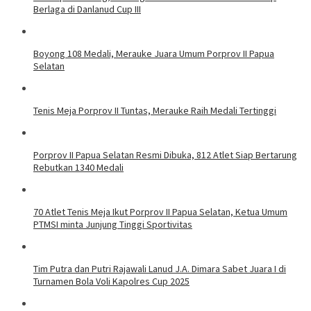
Berlaga di Danlanud Cup III
Boyong 108 Medali, Merauke Juara Umum Porprov II Papua
Selatan
Tenis Meja Porprov II Tuntas, Merauke Raih Medali Tertinggi
Porprov II Papua Selatan Resmi Dibuka, 812 Atlet Siap Bertarung
Rebutkan 1340 Medali
70 Atlet Tenis Meja Ikut Porprov II Papua Selatan, Ketua Umum
PTMSI minta Junjung Tinggi Sportivitas
Tim Putra dan Putri Rajawali Lanud J.A. Dimara Sabet Juara I di
Turnamen Bola Voli Kapolres Cup 2025