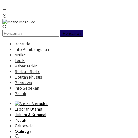
Loncat
ke
Menu
konten
Mobile
Pencarian
Beranda
Info Pembangunan
Artikel
Topik
Kabar Terkini
Serba – Serbi
Liputan Khusus
Peristiwa
Info Sepekan
Politik
Laporan Utama
Hukum & Kriminal
Politik
Cakrawala
Olahraga