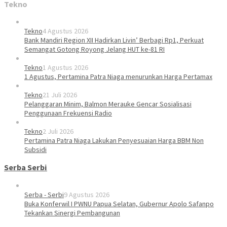
Tekno
Tekno
4 Agustus 2026
Bank Mandiri Region XII Hadirkan Livin’ Berbagi Rp1, Perkuat
Semangat Gotong Royong Jelang HUT ke-81 RI
Tekno
1 Agustus 2026
1 Agustus, Pertamina Patra Niaga menurunkan Harga Pertamax
Tekno
21 Juli 2026
Pelanggaran Minim, Balmon Merauke Gencar Sosialisasi
Penggunaan Frekuensi Radio
Tekno
2 Juli 2026
Pertamina Patra Niaga Lakukan Penyesuaian Harga BBM Non
Subsidi
Serba Serbi
Serba - Serbi
9 Agustus 2026
Buka Konferwil I PWNU Papua Selatan, Gubernur Apolo Safanpo
Tekankan Sinergi Pembangunan