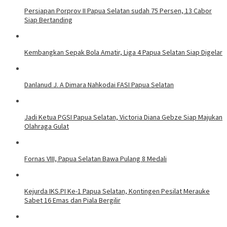
Persiapan Porprov II Papua Selatan sudah 75 Persen, 13 Cabor
Siap Bertanding
Kembangkan Sepak Bola Amatir, Liga 4 Papua Selatan Siap Digelar
Danlanud J. A Dimara Nahkodai FASI Papua Selatan
Jadi Ketua PGSI Papua Selatan, Victoria Diana Gebze Siap Majukan
Olahraga Gulat
Fornas VIII, Papua Selatan Bawa Pulang 8 Medali
Kejurda IKS.PI Ke-1 Papua Selatan, Kontingen Pesilat Merauke
Sabet 16 Emas dan Piala Bergilir