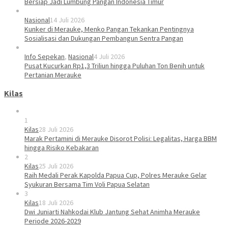
Bersiap Jadi Lumbung Pangan Indonesia Timur
Nasional
14 Juli 2026
Kunker di Merauke, Menko Pangan Tekankan Pentingnya
Sosialisasi dan Dukungan Pembangun Sentra Pangan
Info Sepekan
,
Nasional
4 Juli 2026
Pusat Kucurkan Rp1,3 Triliun hingga Puluhan Ton Benih untuk
Pertanian Merauke
Kilas
1
Kilas
28 Juli 2026
Marak Pertamini di Merauke Disorot Polisi: Legalitas, Harga BBM
hingga Risiko Kebakaran
2
Kilas
25 Juli 2026
Raih Medali Perak Kapolda Papua Cup, Polres Merauke Gelar
Syukuran Bersama Tim Voli Papua Selatan
3
Kilas
18 Juli 2026
Dwi Juniarti Nahkodai Klub Jantung Sehat Animha Merauke
Periode 2026-2029